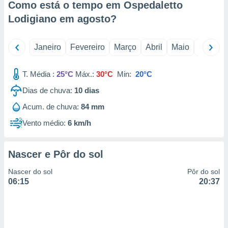
Como está o tempo em Ospedaletto
 para
Lodigiano em
agosto
?
a, utilizar
selecionar
Janeiro
Fevereiro
Março
Abril
Maio
Junho
a, criar
personalizar
T. Média :
25°C
Máx.:
30°C
Min:
20°C
tilizar
selecionar
Dias de chuva:
10
dias
dos, medir
Acum. de chuva:
84 mm
nho da
, medir o
Vento médio:
6 km/h
o dos
r os
Nascer e Pôr do sol
ravés de
s ou
Nascer do sol
Pôr do sol
s de dados
06:15
20:37
es fontes,
 e melhorar
ilizar dados
ara