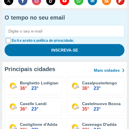
O tempo no seu email
Eu li e aceito a política de privacidade.
Principais cidades
Mais cidades
Borghetto Lodigiano
Casalpusterlengo
36°
23°
36°
23°
Caselle Landi
Castelnuovo Bocca D'a
36°
23°
35°
23°
Castiglione d'Adda
Cavenago D'adda