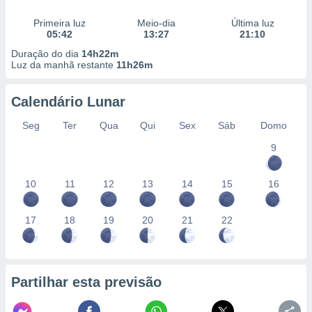
conteúdos.
Primeira luz
Meio-dia
Última luz
05:42
13:27
21:10
ção
Duração do dia
14h22m
ão através
Luz da manhã restante
11h26m
de
,
Calendário Lunar
 e
Seg
Ter
Qua
Qui
Sex
Sáb
Domo
dos,
publicidade
9
s, estudos
a e
mento de
10
11
12
13
14
15
16
ossos 1199
17
18
19
20
21
22
eiros
Partilhar esta previsão