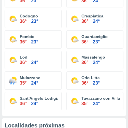
36°
23°
36°
24°
Codogno
Crespiatica
36°
23°
36°
24°
Fombio
Guardamiglio
36°
23°
36°
23°
Lodi
Massalengo
36°
24°
36°
24°
Mulazzano
Orio Litta
35°
24°
36°
23°
Sant'Angelo Lodigiano
Tavazzano con Villaves
36°
24°
35°
24°
Localidades próximas