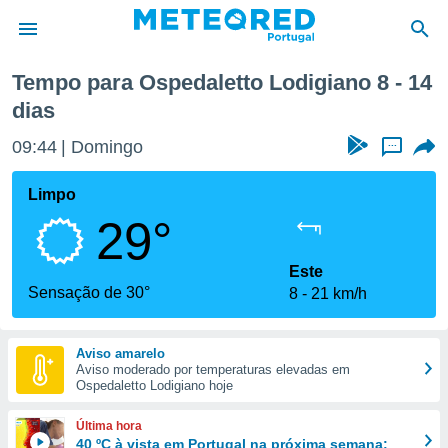
róxima semana
Tempo para Ospedaletto Lodigiano 8 - 14
dias
de
 da
09:44
Domingo
...
empo.pt) foi
or
Limpo
is para
e as
29°
 fornecidas
 qualidade.
Este
r a este
Sensação de 30°
s das
8
21 km/h
opções:
ookies e
Aviso amarelo
 forma
Aviso moderado por temperaturas elevadas em
Ospedaletto Lodigiano hoje
e digital
Última hora
da,
40 ºC à vista em Portugal na próxima semana: