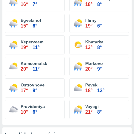
16°
7°
18°
8°
Egvekinot
Illirny
15°
6°
19°
6°
Keperveem
Khatyrka
19°
11°
13°
8°
Komsomolsk
Markovo
20°
11°
20°
9°
Ostrovnoye
Pevek
17°
9°
18°
13°
Provideniya
Vayegi
10°
6°
21°
8°