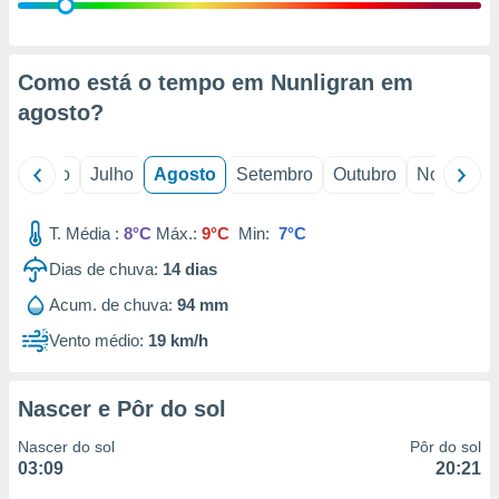
conteúdos.
ção
Como está o tempo em Nunligran em
ão através
agosto
?
de
,
 e
o
Junho
Julho
Agosto
Setembro
Outubro
Novembro
dos,
publicidade
T. Média :
8°C
Máx.:
9°C
Min:
7°C
s, estudos
Dias de chuva:
14
dias
a e
mento de
Acum. de chuva:
94 mm
Vento médio:
19 km/h
ossos 1199
eiros
Nascer e Pôr do sol
Nascer do sol
Pôr do sol
03:09
20:21