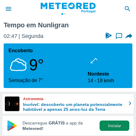
Tempo em Nunligran
de
02:47
Segunda
...
 da
empo.pt) foi
Encoberto
or
9°
is para
e as
 fornecidas
Nordeste
 qualidade.
Sensação de 7°
14
18 km/h
r a este
s das
opções:
Astronomia
Incrível: descoberto um planeta potencialmente
ookies e
habitável a apenas 25 anos-luz da Terra
 forma
Descarregue
GRÁTIS
a app da
Instalar
e digital
Meteored!
da,