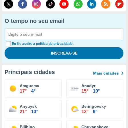
O tempo no seu email
Eu li e aceito a política de privacidade.
Principais cidades
Mais cidades
Amguema
Anadyr
17°
4°
15°
10°
Anyuysk
Beringovsky
21°
13°
12°
9°
Bilibino
Chuvanskoye