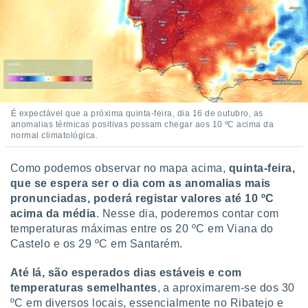
o qual se
ara tal,
 o seu
to ou opor-
essamento
m qualquer
ando em “
 ou na
É expectável que a próxima quinta-feira, dia 16 de outubro, as
anomalias térmicas positivas possam chegar aos 10 ºC acima da
 Cookies
normal climatológica.
te.
 nossos
Como podemos observar no mapa acima,
quinta-feira,
que se espera ser o dia com as anomalias mais
s o
pronunciadas, poderá registar valores até 10 ºC
acima da média
. Nesse dia, poderemos contar com
o de
temperaturas máximas entre os 20 ºC em Viana do
Castelo e os 29 ºC em Santarém.
e/ou aceder
ões num
Até lá, são esperados dias estáveis e com
utilizar
temperaturas semelhantes
, a aproximarem-se dos 30
ados para
ºC em diversos locais, essencialmente no Ribatejo e
publicidade,