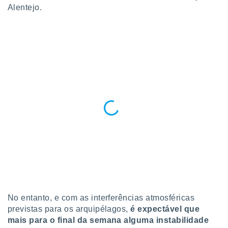
 para
Alentejo.
a, utilizar
selecionar
a, criar
personalizar
tilizar
selecionar
dos, medir
nho da
, medir o
o dos
r os
ravés de
s ou
s de dados
es fontes,
No entanto, e com as interferências atmosféricas
 e melhorar
previstas para os arquipélagos,
é expectável que
ilizar dados
ara
mais para o final da semana alguma instabilidade