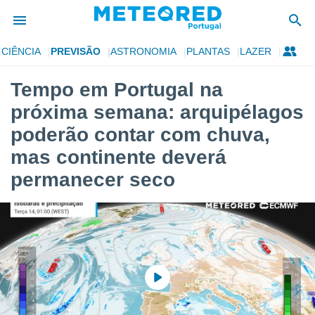
CIÊNCIA
PREVISÃO
ASTRONOMIA
PLANTAS
LAZER
de
Tempo em Portugal na
 da
próxima semana: arquipélagos
empo.pt) foi
or
poderão contar com chuva,
is para
mas continente deverá
e as
 fornecidas
permanecer seco
 qualidade.
r a este
s das
opções:
ookies e
 forma
e digital
da,