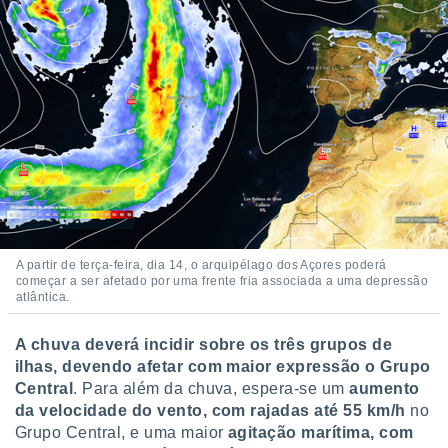
A partir de terça-feira, dia 14, o arquipélago dos Açores poderá
começar a ser afetado por uma frente fria associada a uma depressão
atlântica.
A chuva deverá incidir sobre os três grupos de
ilhas, devendo afetar com maior expressão o Grupo
Central
. Para além da chuva, espera-se um
aumento
da velocidade do vento, com rajadas até 55 km/h
no
Grupo Central, e uma maior
agitação marítima, com