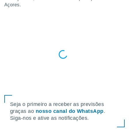
para lhe
Açores.
licidade e
ados com
esmo. Pode
ais
s na nossa
 Cookies
e
u
nto a
omento,
 botão
de cookies
na parte
nossa
.
IVAMENTE,
Seja o primeiro a receber as previsões
graças ao
nosso canal do WhatsApp
.
as
tes a
Siga-nos e ative as notificações.