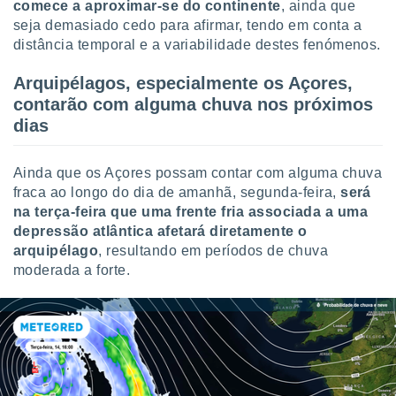
conteúdos.
comece a aproximar-se do continente
, ainda que
seja demasiado cedo para afirmar, tendo em conta a
distância temporal e a variabilidade destes fenómenos.
ção
ão através
Arquipélagos, especialmente os Açores,
de
contarão com alguma chuva nos próximos
,
dias
 e
dos,
Ainda que os Açores possam contar com alguma chuva
publicidade
fraca ao longo do dia de amanhã, segunda-feira,
será
s, estudos
na terça-feira que uma frente fria associada a uma
a e
mento de
depressão atlântica afetará diretamente o
arquipélago
, resultando em períodos de chuva
moderada a forte.
ossos 1199
eiros