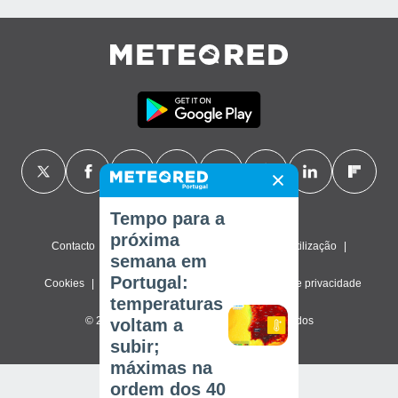
Tempo para a
próxima
Contacto
Sobre nós
FAQ
Termos de utilização
semana em
Portugal:
Cookies
Política de privacidade
Definições de privacidade
temperaturas
© 2026 Meteored. Todos os direitos reservados
voltam a
subir;
máximas na
ordem dos 40