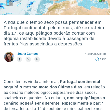
m
 recolhidas
cookies ou
, permite-
Ainda que o tempo seco possa permanecer em
ar a nossa
Portugal continental, pelo menos, até sexta-feira,
ara
ACEITAR
dia 17, os arquipélagos poderão contar com
 fornecer-
E
alguma instabilidade devido à passagem de
os de alta
CONTINUAR
sem
frentes frias associadas a depressões.
sto.
CONFIGURAÇÕES
Joana Campos
12/10/2025 08:04
o botão
4 min
ontinuar",
r ao
itando a
de todos os
óprios ou
Como temos vindo a informar,
Portugal continental
parceiros,
seguirá o mesmo mote dos últimos dias
, em relação
rmitem
ao cenário meteorológico: esperam-se dias secos,
lisar o
nto no
soalheiros e quentes. No entanto,
nos arquipélagos o
em como
cenário poderá ser diferente
, especialmente a partir
 um perfil
de terça-feira, dia 14 de outubro e principalmente nos