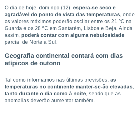
tar a
O dia de hoje, domingo (12),
e
spera-se seco e
de cookies,
uar a
agradável do ponto de vista das temperaturas
, onde
osso site
os valores máximos poderão oscilar entre os 21 ºC na
este caso,
Guarda e os 28 ºC em Santarém, Lisboa e Beja. Ainda
lo de que
assim,
poderá contar com alguma nebulosidade
talaremos
parcial de Norte a Sul.
s para
Geografia continental contará com dias
a navegação
, mas não
atípicos de outono
s cookies
ar o
nto ou
Tal como informamos nas últimas previsões,
as
ntar
temperaturas no continente manter-se-ão elevadas,
 ou
tanto durante o dia como à noite
, sendo que as
anomalias deverão aumentar também.
dos,
ssa
ublicidade
ada. Pode
nstalação de
ceder ao