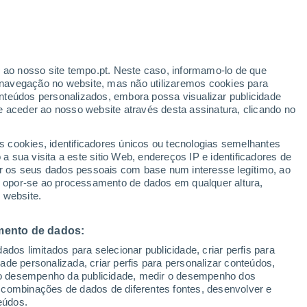
s próxima, muita gente está “de olho”
tugal. A incerteza na previsão existe, mas
r ao nosso site tempo.pt. Neste caso, informamo-lo de que
navegação no website, mas não utilizaremos cookies para
 que atualmente antecipam chuva em várias
nteúdos personalizados, embora possa visualizar publicidade
e aceder ao nosso website através desta assinatura, clicando no
s cookies, identificadores únicos ou tecnologias semelhantes
 sua visita a este sitio Web, endereços IP e identificadores de
r os seus dados pessoais com base num interesse legítimo, ao
ou opor-se ao processamento de dados em qualquer altura,
 website.
mento de dados:
dos limitados para selecionar publicidade, criar perfis para
idade personalizada, criar perfis para personalizar conteúdos,
ir o desempenho da publicidade, medir o desempenho dos
 combinações de dados de diferentes fontes, desenvolver e
eúdos.