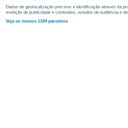
Dados de geolocalização precisos e identificação através da pr
medição de publicidade e conteúdos, estudos de audiência e d
Veja os nossos 1199 parceiros
Na Semana Santa 2024 poderá chover em várias regiões 
Alfredo Graça
14/03
Faltam apenas dez dias para o início
(Domingo de Ramos) e 31 de março
Ressurreição)
, e o modelo meteoroló
sua
previsão do tempo
, o que permi