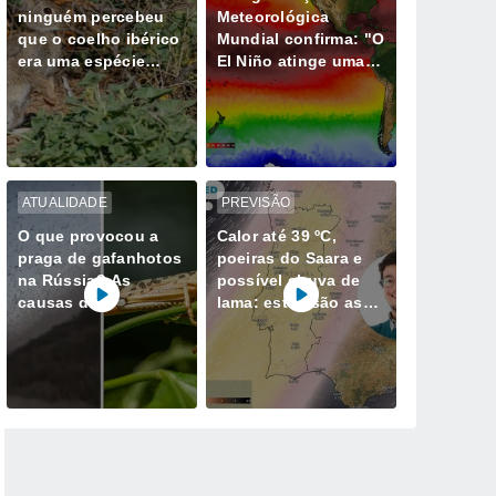
ninguém percebeu
Meteorológica
que o coelho ibérico
Mundial confirma: "O
era uma espécie
El Niño atinge uma
diferente e isso
intensidade sem
muda tudo
precedentes desde
há vários anos"
ATUALIDADE
PREVISÃO
O que provocou a
Calor até 39 ºC,
praga de gafanhotos
poeiras do Saara e
na Rússia? As
possível chuva de
causas do
lama: estas são as
gigantesco enxame
datas a reter em
que invadiu o
Portugal
Daguestão