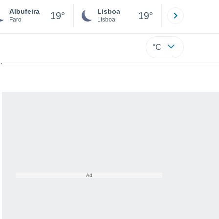
Albufeira
Lisboa
Porto
19°
19°
Faro
Lisboa
Porto
°C
de esperar