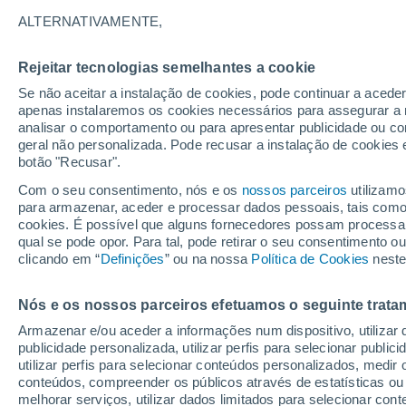
pode esperar
ALTERNATIVAMENTE,
Com a semana da Páscoa cada vez mai
Rejeitar tecnologias semelhantes a cookie
nas previsões meteorológicas para Por
Se não aceitar a instalação de cookies, pode continuar a acede
apenas instalaremos os cookies necessários para assegurar a 
já é possível estabelecer tendências
analisar o comportamento ou para apresentar publicidade ou co
regiões. Saiba o que pode esperar.
geral não personalizada. Pode recusar a instalação de cookies 
botão "Recusar".
Com o seu consentimento, nós e os
nossos parceiros
utilizamo
para armazenar, aceder e processar dados pessoais, tais como a
cookies. É possível que alguns fornecedores possam processa
qual se pode opor. Para tal, pode retirar o seu consentimento 
clicando em “
Definições
” ou na nossa
Política de Cookies
neste
Nós e os nossos parceiros efetuamos o seguinte trata
Armazenar e/ou aceder a informações num dispositivo, utilizar da
publicidade personalizada, utilizar perfis para selecionar public
utilizar perfis para selecionar conteúdos personalizados, med
conteúdos, compreender os públicos através de estatísticas ou
melhorar serviços, utilizar dados limitados para selecionar cont