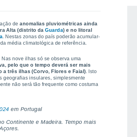
do que o normal em quase todas as regiões
vação de
anomalias pluviométricas ainda
a Alta (distrito da
Guarda
) e no litoral
ia
. Nestas zonas do país poderão acumular-
da média climatológica de referência.
. Nas nove ilhas só se observa uma
va, pelo que o tempo deverá ser mais
 a três ilhas (Corvo, Flores e Faial)
. Isto
as geografias insulares, simplesmente
lmente não será tão frequente como costuma
024
em Portugal
no Continente e Madeira.️ Tempo mais
 Açores.