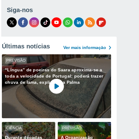
Siga-nos
Últimas notícias
Ver mais informaçāo
PREVISÃO
“Língua” de poeiras do Saara aproxima-se a
toda a velocidade de Portugal: poderá trazer
chuva de lama, explica Ana Palma
CIÊNCIA
PREVISÃO
Durante décadas
A Organização