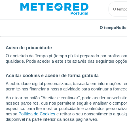
O tempo
Notíc
TODOS
ATUALIDADE
CIÊNCIA
PREVISÃO
ASTRON
Aviso de privacidade
O conteúdo da Tempo.pt (tempo.pt) foi preparado por profissiona
qualidade. Pode aceder a este site através das seguintes opçõe
Aceitar cookies e aceder de forma gratuita
A publicidade digital personalizada, baseada em informações r
permite-nos financiar a nossa atividade para continuar a fornec
Início
Notícias
Previsão
Meteored atualiza a pr
Ao clicar no botão "Aceitar e continuar", pode aceder ao websit
nossos parceiros, que nos permitem seguir e analisar o compo
específico para lhe mostrar publicidade e conteúdos persona
Meteored atualiza a p
nossa
Política de Cookies
e retirar o seu consentimento a qua
disponível na parte inferior da nossa página web.
Portugal para a Seman