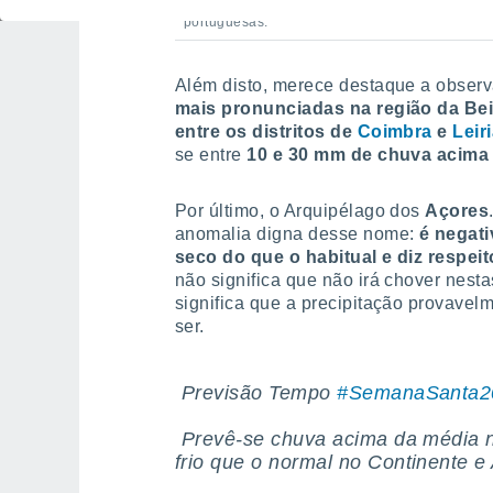
A semana da Páscoa poderá ser mais chuvosa 
portuguesas.
Além disto, merece destaque a obser
mais pronunciadas na região da Beir
entre os distritos de
Coimbra
e
Leir
se entre
10 e 30 mm de chuva
acima
Por último, o Arquipélago dos
Açores
anomalia digna desse nome:
é negati
seco do que o habitual e diz respeito
não significa que não irá chover nest
significa que a precipitação provave
ser.
️ Previsão Tempo
#SemanaSanta2
️ Prevê-se chuva acima da média 
frio que o normal no Continente e