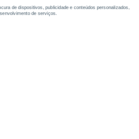
ocura de dispositivos, publicidade e conteúdos personalizados,
esenvolvimento de serviços.
de Portugal.
/2024 06:00
6 min
 da
Semana Santa
, que decorre entre
24
 (Domingo de Páscoa ou da
gico de referência da
Meteored
atualizou a
te ter uma ideia mais próxima das