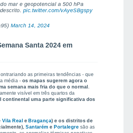
 do mar e geopotencial a 500 hPa
descrito.
pic.twitter.com/vAyeSBgspy
a95)
March 14, 2024
a Semana Santa 2024 em
ontrariando as primeiras tendências - que
da média -
os mapas sugerem agora o
ma semana mais fria do que o normal
.
amente visível em três quartos da
l continental uma parte significativa dos
e
Vila Real
e
Bragança
) e os distritos de
cialmente),
Santarém
e
Portalegre
são as