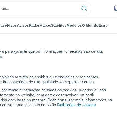
ias
Vídeos
Avisos
Radar
Mapas
Satélites
Modelos
O Mundo
Esqui
OMIA
PLANTAS
LAZER
is para garantir que as informações fornecidas são de alta
s:
ecolhidas através de cookies ou tecnologias semelhantes,
er-lhe conteúdos de alta qualidade sem qualquer custo.
evisão do tempo em Portugal para a Semana Santa 2024: eis o que po
e aceitando a instalação de todos os cookies, próprios ou dos
rtamento no website, bem como desenvolver um perfil
lizados com base no mesmo. Pode consultar mais informações na
revisão do tempo em
lquer momento, clicando no botão
Definições de cookies
a Santa 2024: eis o que