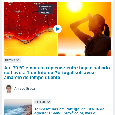
para lhe
licidade e
ados com
esmo. Pode
ais
s na nossa
 Cookies
e
u
nto a
omento,
 botão
de cookies
PREVISÃO
na parte
Até 39 ºC e noites tropicais: entre hoje e sábado
nossa
só haverá 1 distrito de Portugal sob aviso
.
amarelo de tempo quente
IVAMENTE,
Alfredo Graça
as
PREVISÃO
tes a
Temperaturas em Portugal de 10 a 16 de
agosto: ECMWF prevê calor, mas o