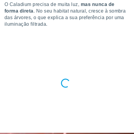
O Caladium precisa de muita luz,
mas nunca de
o qual se
ara tal,
forma direta
. No seu habitat natural, cresce à sombra
 o seu
das árvores, o que explica a sua preferência por uma
to ou opor-
iluminação filtrada.
essamento
m qualquer
ando em “
 ou na
 Cookies
te.
 nossos
s o
o de
e/ou aceder
ões num
utilizar
ados para
publicidade,