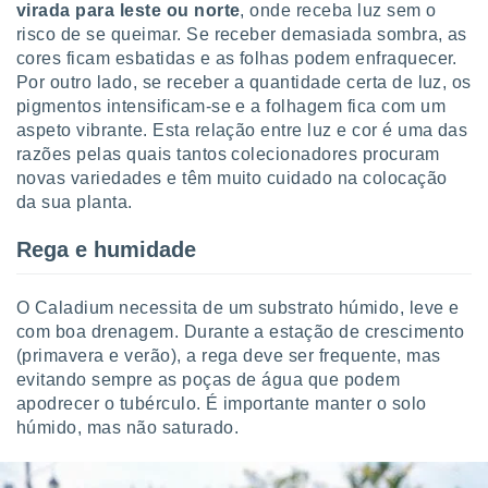
conteúdos.
virada para leste ou norte
, onde receba luz sem o
risco de se queimar. Se receber demasiada sombra, as
ção
cores ficam esbatidas e as folhas podem enfraquecer.
Por outro lado, se receber a quantidade certa de luz, os
ão através
pigmentos intensificam-se e a folhagem fica com um
de
aspeto vibrante. Esta relação entre luz e cor é uma das
,
razões pelas quais tantos colecionadores procuram
 e
novas variedades e têm muito cuidado na colocação
dos,
da sua planta.
publicidade
s, estudos
Rega e humidade
a e
mento de
O Caladium necessita de um substrato húmido, leve e
com boa drenagem. Durante a estação de crescimento
ossos 1199
(primavera e verão), a rega deve ser frequente, mas
eiros
evitando sempre as poças de água que podem
apodrecer o tubérculo. É importante manter o solo
húmido, mas não saturado.