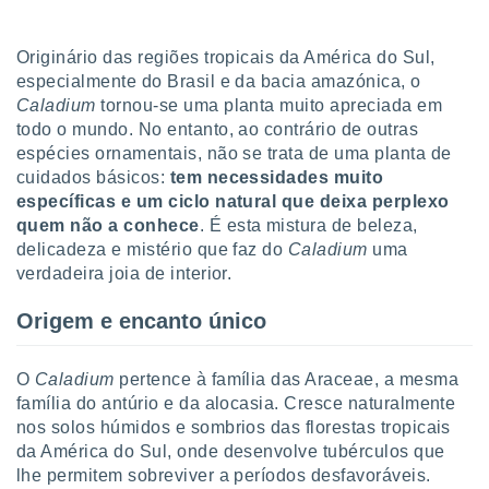
tar a
de cookies,
uar a
Originário das regiões tropicais da América do Sul,
osso site
especialmente do Brasil e da bacia amazónica, o
este caso,
Caladium
tornou-se uma planta muito apreciada em
lo de que
todo o mundo. No entanto, ao contrário de outras
talaremos
espécies ornamentais, não se trata de uma planta de
s para
cuidados básicos:
tem necessidades muito
a navegação
específicas e um ciclo natural que deixa perplexo
, mas não
quem não a conhece
. É esta mistura de beleza,
s cookies
delicadeza e mistério que faz do
Caladium
uma
ar o
verdadeira joia de interior.
nto ou
ntar
 ou
Origem e encanto único
dos,
O
Caladium
pertence à família das Araceae, a mesma
ssa
ublicidade
família do antúrio e da alocasia. Cresce naturalmente
nos solos húmidos e sombrios das florestas tropicais
ada. Pode
da América do Sul, onde desenvolve tubérculos que
nstalação de
lhe permitem sobreviver a períodos desfavoráveis.
ceder ao