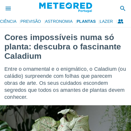
CIÊNCIA
PREVISÃO
ASTRONOMIA
PLANTAS
LAZER
de
Cores impossíveis numa só
 da
planta: descubra o fascinante
empo.pt) foi
or
Caladium
is para
e as
Entre o ornamental e o enigmático, o Caladium (ou
 fornecidas
 qualidade.
caládio) surpreende com folhas que parecem
r a este
obras de arte. Os seus cuidados escondem
s das
segredos que todos os amantes de plantas devem
opções:
conhecer.
ookies e
 forma
e digital
da,