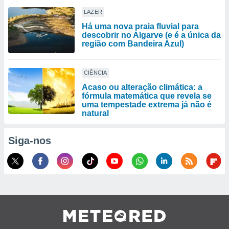
LAZER
Há uma nova praia fluvial para
descobrir no Algarve (e é a única da
região com Bandeira Azul)
CIÊNCIA
Acaso ou alteração climática: a
fórmula matemática que revela se
uma tempestade extrema já não é
natural
Siga-nos