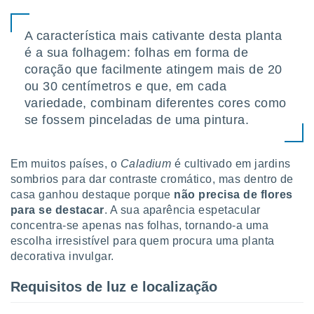
ite através
atura,
A característica mais cativante desta planta
 botão
é a sua folhagem: folhas em forma de
coração que facilmente atingem mais de 20
nto, nós e
ou 30 centímetros e que, em cada
arceiros
variedade, combinam diferentes cores como
cookies,
se fossem pinceladas de uma pintura.
ores únicos
ias
s para
Em muitos países, o
Caladium
é cultivado em jardins
 aceder e
dados
sombrios para dar contraste cromático, mas dentro de
ais como a
casa ganhou destaque porque
não precisa de flores
 este sitio
para se destacar
. A sua aparência espetacular
eços IP e
concentra-se apenas nas folhas, tornando-a uma
ores de
escolha irresistível para quem procura uma planta
possível
decorativa invulgar.
es possam
os seus
Requisitos de luz e localização
oais com
nteresse