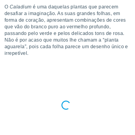
para lhe
O
Caladium
é uma daquelas plantas que parecem
licidade e
desafiar a imaginação. As suas grandes folhas, em
ados com
forma de coração, apresentam combinações de cores
esmo. Pode
que vão do branco puro ao vermelho profundo,
ais
passando pelo verde e pelos delicados tons de rosa.
s na nossa
Não é por acaso que muitos lhe chamam a “planta
 Cookies
e
aguarela”, pois cada folha parece um desenho único e
u
irrepetível.
nto a
omento,
 botão
de cookies
na parte
nossa
.
IVAMENTE,
as
tes a