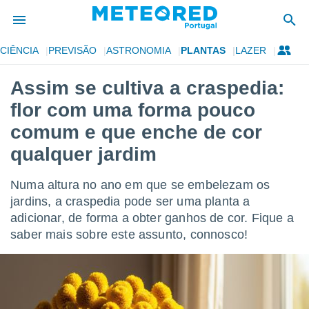
CIÊNCIA
PREVISÃO
ASTRONOMIA
PLANTAS
LAZER
de
Assim se cultiva a craspedia:
 da
flor com uma forma pouco
empo.pt) foi
or
comum e que enche de cor
is para
qualquer jardim
e as
 fornecidas
 qualidade.
Numa altura no ano em que se embelezam os
r a este
jardins, a craspedia pode ser uma planta a
s das
opções:
adicionar, de forma a obter ganhos de cor. Fique a
saber mais sobre este assunto, connosco!
ookies e
 forma
e digital
da,