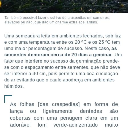
 para
a, utilizar
Também é possível fazer o cultivo de craspedias em canteiros,
selecionar
elevados ou não, que dão um charme extra aos jardins.
a, criar
Uma semeadura feita em ambientes fechados, sob luz
personalizar
tilizar
e com uma temperatura entre os 20 ºC e os 25 ºC tem
selecionar
uma maior percentagem de sucesso. Neste caso,
as
sementes demoram cerca de 20 dias a geminar
. Um
dos, medir
fator que interfere no sucesso da germinação prende-
nho da
se com o espaçamento entre sementes, que não deve
, medir o
ser inferior a 30 cm, pois permite uma boa circulação
o dos
do ar evitando que o caule apodreça em ambientes
r os
húmidos.
ravés de
s ou
s de dados
As folhas [das craspedias] em forma de
es fontes,
lança ou ligeiramente dentadas são
 e melhorar
cobertas com uma penugem clara em um
ilizar dados
ara
adorável tom verde-acinzentado muito