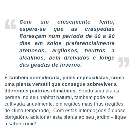
tar a
de cookies,
uar a
osso site
Com um crescimento lento,
este caso,
espera-se que as craspedias
lo de que
floresçam num período de 60 a 90
talaremos
dias em solos preferencialmente
s para
arenosos, argilosos, neutros a
a navegação
alcalinos, bem drenados e longe
, mas não
s cookies
das geadas de inverno.
ar o
nto ou
É também considerada, pelos especialistas, como
ntar
uma planta versátil que consegue sobreviver a
 ou
diferentes padrões climáticos
. Sendo uma planta
perene, no seu habitat natural, também pode ser
dos,
cultivada anualmente, em regiões mais frias (regiões
ssa
ublicidade
de clima temperado). Com estas informações é quase
obrigatório adicionar esta planta ao seu jardim – fique
ada. Pode
a saber como!
nstalação de
ceder ao