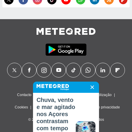
Contacto
Sobre nós
FAQ
Termos de utilização
Chuva, vento
e mar agitado
Cookies
Política de privacidade
Definições de privacidade
nos Açores
© 2026 Meteored. Todos os direitos reservados
contrastam
com tempo