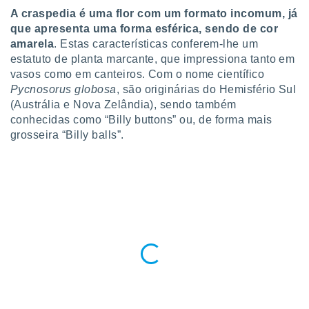
para lhe
A craspedia é uma flor com um formato incomum, já
licidade e
que apresenta uma forma esférica, sendo de cor
amarela
. Estas características conferem-lhe um
ados com
esmo. Pode
estatuto de planta marcante, que impressiona tanto em
ais
vasos como em canteiros. Com o nome científico
s na nossa
Pycnosorus globosa
, são originárias do Hemisfério Sul
 Cookies
e
(Austrália e Nova Zelândia), sendo também
u
conhecidas como “Billy buttons” ou, de forma mais
nto a
grosseira “Billy balls”.
omento,
 botão
de cookies
na parte
nossa
.
IVAMENTE,
as
tes a