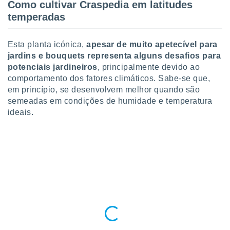
Como cultivar Craspedia em latitudes
ite através
temperadas
atura,
 botão
Esta planta icónica,
apesar de muito apetecível para
jardins e bouquets representa alguns desafios para
nto, nós e
potenciais jardineiros
, principalmente devido ao
arceiros
comportamento dos fatores climáticos. Sabe-se que,
cookies,
em princípio, se desenvolvem melhor quando são
ores únicos
semeadas em condições de humidade e temperatura
ias
s para
ideais.
 aceder e
dados
ais como a
 este sitio
eços IP e
ores de
possível
es possam
os seus
oais com
nteresse