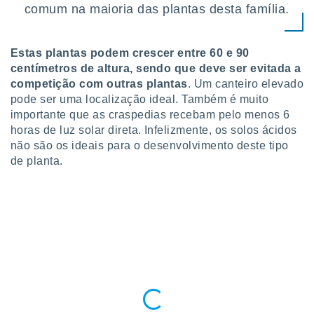
conteúdos.
comum na maioria das plantas desta família.
ção
Estas plantas podem crescer entre 60 e 90
ão através
centímetros de altura, sendo que deve ser evitada a
de
competição com outras plantas
. Um canteiro elevado
,
pode ser uma localização ideal. Também é muito
 e
importante que as craspedias recebam pelo menos 6
dos,
horas de luz solar direta. Infelizmente, os solos ácidos
publicidade
não são os ideais para o desenvolvimento deste tipo
s, estudos
de planta.
a e
mento de
ossos 1199
eiros