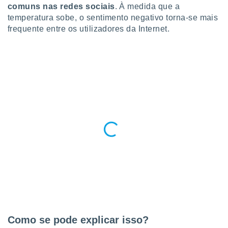
comuns nas redes sociais
. À medida que a
o qual se
ara tal,
temperatura sobe, o sentimento negativo torna-se mais
 o seu
frequente entre os utilizadores da Internet.
to ou opor-
essamento
m qualquer
ando em “
 ou na
 Cookies
te.
 nossos
s o
o de
e/ou aceder
ões num
utilizar
ados para
Como se pode explicar isso?
publicidade,