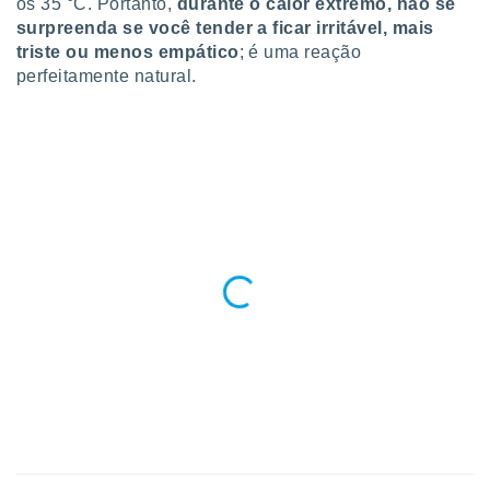
conteúdos.
os 35 °C. Portanto,
durante o calor extremo, não se
surpreenda se você tender a ficar irritável, mais
triste ou menos empático
; é uma reação
ção
perfeitamente natural.
ão através
de
,
 e
dos,
publicidade
s, estudos
a e
mento de
ossos 1199
eiros