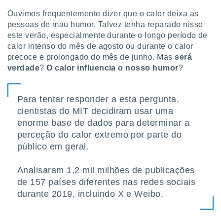
tar a
de cookies,
Ouvimos frequentemente dizer que o calor deixa as
uar a
pessoas de mau humor. Talvez tenha reparado nisso
osso site
este verão, especialmente durante o longo período de
este caso,
calor intenso do mês de agosto ou durante o calor
lo de que
precoce e prolongado do mês de junho. Mas
será
talaremos
verdade
?
O calor influencia o nosso humor
?
s para
a navegação
, mas não
Para tentar responder a esta pergunta,
s cookies
cientistas do MIT decidiram usar uma
ar o
enorme base de dados para determinar a
nto ou
perceção do calor extremo por parte do
ntar
 ou
público em geral.
dos,
Analisaram 1,2 mil milhões de publicações
ssa
ublicidade
de 157 países diferentes nas redes sociais
durante 2019, incluindo X e Weibo.
ada. Pode
nstalação de
ceder ao