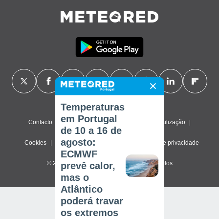
Temperaturas
em Portugal
Contacto
Sobre nós
FAQ
Termos de utilização
de 10 a 16 de
agosto:
Cookies
Política de privacidade
Definições de privacidade
ECMWF
© 2026 Meteored. Todos os direitos reservados
prevê calor,
mas o
Atlântico
poderá travar
os extremos