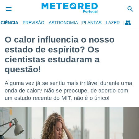
CIÊNCIA
PREVISÃO
ASTRONOMIA
PLANTAS
LAZER
de
O calor influencia o nosso
 da
estado de espírito? Os
empo.pt) foi
or
cientistas estudaram a
is para
questão!
e as
 fornecidas
 qualidade.
Alguma vez já se sentiu mais irritável durante uma
r a este
onda de calor? Não se preocupe, de acordo com
s das
opções:
um estudo recente do MIT, não é o único!
ookies e
 forma
e digital
da,