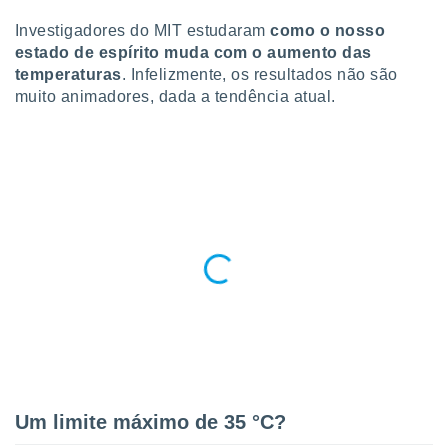
para lhe
licidade e
Investigadores do MIT estudaram
como o nosso
estado de espírito muda com o aumento das
ados com
temperaturas
. Infelizmente, os resultados não são
esmo. Pode
muito animadores, dada a tendência atual.
ais
s na nossa
 Cookies
e
u
nto a
omento,
 botão
de cookies
na parte
nossa
.
IVAMENTE,
as
tes a
Um limite máximo de 35 °C?