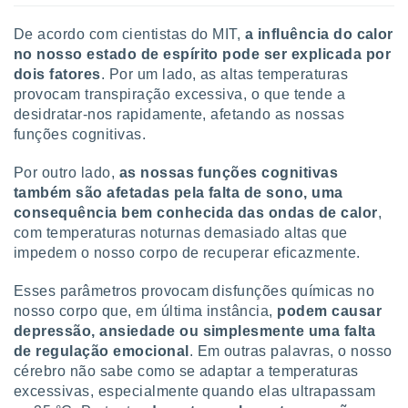
 para
De acordo com cientistas do MIT,
a influência do calor
a, utilizar
no nosso estado de espírito pode ser explicada por
selecionar
dois fatores
. Por um lado, as altas temperaturas
provocam transpiração excessiva, o que tende a
a, criar
desidratar-nos rapidamente, afetando as nossas
personalizar
tilizar
funções cognitivas.
selecionar
Por outro lado,
as nossas funções cognitivas
dos, medir
também são afetadas pela falta de sono, uma
nho da
consequência bem conhecida das ondas de calor
,
, medir o
com temperaturas noturnas demasiado altas que
o dos
impedem o nosso corpo de recuperar eficazmente.
r os
ravés de
Esses parâmetros provocam disfunções químicas no
s ou
nosso corpo que, em última instância,
podem causar
s de dados
depressão, ansiedade ou simplesmente uma falta
es fontes,
de regulação emocional
. Em outras palavras, o nosso
 e melhorar
cérebro não sabe como se adaptar a temperaturas
ilizar dados
excessivas, especialmente quando elas ultrapassam
ara