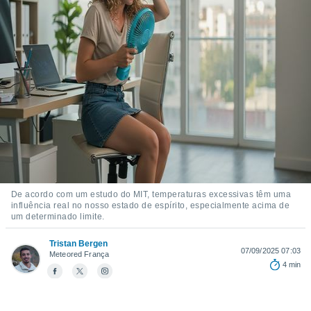
m
 recolhidas
cookies ou
, permite-
ar a nossa
ara
ACEITAR
 fornecer-
E
os de alta
CONTINUAR
sem
sto.
CONFIGURAÇÕES
o botão
ontinuar",
r ao
De acordo com um estudo do MIT, temperaturas excessivas têm uma
itando a
influência real no nosso estado de espírito, especialmente acima de
de todos os
um determinado limite.
óprios ou
parceiros,
Tristan Bergen
rmitem
07/09/2025 07:03
Meteored França
lisar o
4 min
nto no
em como
 um perfil