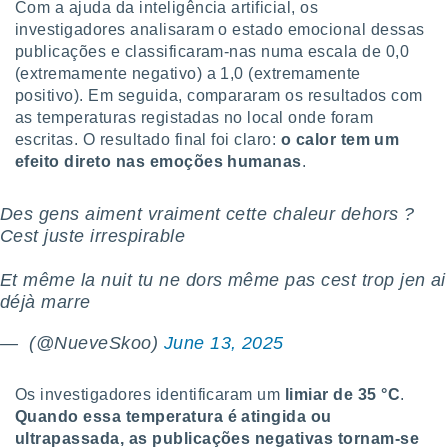
Com a ajuda da inteligência artificial, os
ite através
investigadores analisaram o estado emocional dessas
atura,
publicações e classificaram-nas numa escala de 0,0
 botão
(extremamente negativo) a 1,0 (extremamente
positivo). Em seguida, compararam os resultados com
as temperaturas registadas no local onde foram
nto, nós e
escritas. O resultado final foi claro:
o calor tem um
arceiros
cookies,
efeito direto nas emoções humanas
.
ores únicos
ias
Des gens aiment vraiment cette chaleur dehors ?
s para
Cest juste irrespirable
 aceder e
dados
ais como a
Et même la nuit tu ne dors même pas cest trop jen ai
 este sitio
déjà marre
eços IP e
ores de
— ️ (@NueveSkoo)
June 13, 2025
possível
es possam
Os investigadores identificaram um
limiar de 35 °C
.
os seus
Quando essa temperatura é atingida ou
oais com
ultrapassada, as publicações negativas tornam-se
nteresse