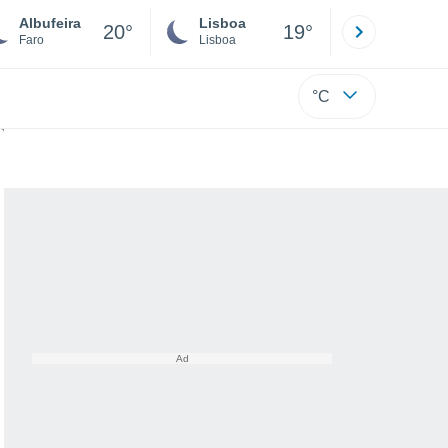
Albufeira
Lisboa
Porto
20°
19°
Faro
Lisboa
Porto
°C