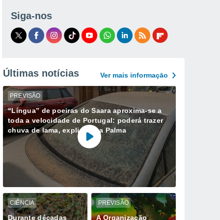
Siga-nos
Últimas notícias
Ver mais informaçāo
PREVISÃO
“Língua” de poeiras do Saara aproxima-se a
toda a velocidade de Portugal: poderá trazer
chuva de lama, explica Ana Palma
CIÊNCIA
PREVISÃO
Durante décadas
A Organização