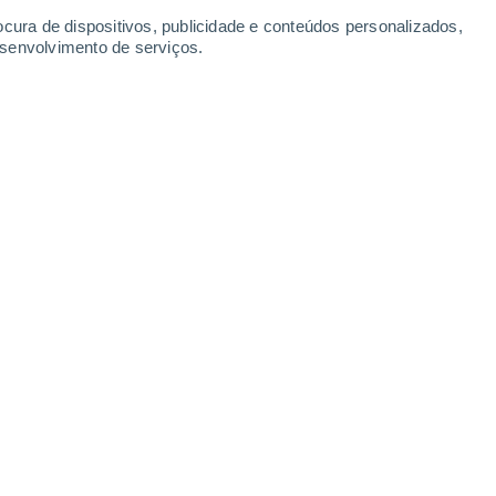
ocura de dispositivos, publicidade e conteúdos personalizados,
esenvolvimento de serviços.
de árvores de karité como esta, porém as secas prolongadas
duzissem tantos frutos como antes.
:00
4 min
 no Uganda, deixou de dar aulas para se
dido quando
descobriu que a Reserva
ora repleta de árvores de karité
uma extensão quase estéril salpicada de