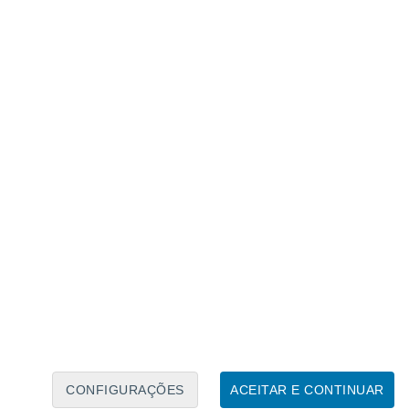
e encontrada exclusivamente na África, e as mulheres
eres místicos, que elas guardam em segredo.
o selvagem da África Ocidental à Oriental,
ntura do karité
”. Mas
a população de
amente nos últimos anos
.
e colhem as nozes da árvore de karité
ilotica
, apreciada mundialmente pelas
CONFIGURAÇÕES
ACEITAR E CONTINUAR
as.