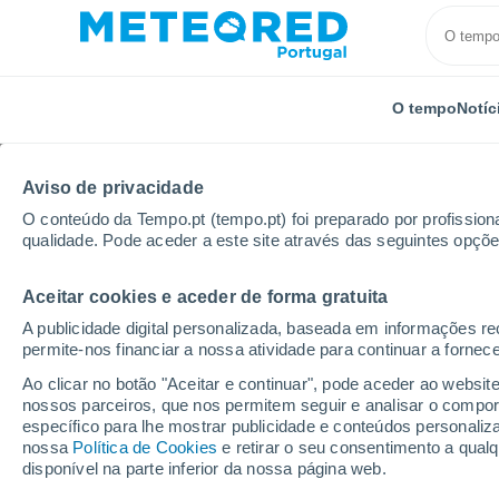
O tempo
Notíc
TODOS
ATUALIDADE
CIÊNCIA
PREVISÃO
ASTRON
Aviso de privacidade
O conteúdo da Tempo.pt (tempo.pt) foi preparado por profissiona
qualidade. Pode aceder a este site através das seguintes opçõe
Aceitar cookies e aceder de forma gratuita
A publicidade digital personalizada, baseada em informações r
permite-nos financiar a nossa atividade para continuar a fornec
Início
Notícias
Ciência
Árvores por detrás do 
Ao clicar no botão "Aceitar e continuar", pode aceder ao websit
nossos parceiros, que nos permitem seguir e analisar o compo
específico para lhe mostrar publicidade e conteúdos persona
Árvores por detrás do
nossa
Política de Cookies
e retirar o seu consentimento a qua
disponível na parte inferior da nossa página web.
manteiga de karité e