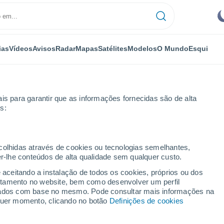
ias
Vídeos
Avisos
Radar
Mapas
Satélites
Modelos
O Mundo
Esqui
OMIA
PLANTAS
LAZER
is para garantir que as informações fornecidas são de alta
s:
ecolhidas através de cookies ou tecnologias semelhantes,
er-lhe conteúdos de alta qualidade sem qualquer custo.
creme de beleza de manteiga de karité encontram-se ameaçadas
e aceitando a instalação de todos os cookies, próprios ou dos
rtamento no website, bem como desenvolver um perfil
lizados com base no mesmo. Pode consultar mais informações na
 creme de beleza de
lquer momento, clicando no botão
Definições de cookies
ncontram-se ameaçadas