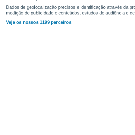
Dados de geolocalização precisos e identificação através da pr
medição de publicidade e conteúdos, estudos de audiência e d
Veja os nossos 1199 parceiros
A Reserva Florestal Central do Monte Kei já foi repleta 
fizeram com que hoje em dia as árvores de karité não pro
Paula Gonçalves
04/05/2025 09
Mustafa Gerima, professor de biologia
dedicar às árvores e, ficou surpreen
Florestal Central do Monte Kei, outr
selvagens, se tinha transformado n
cepos.