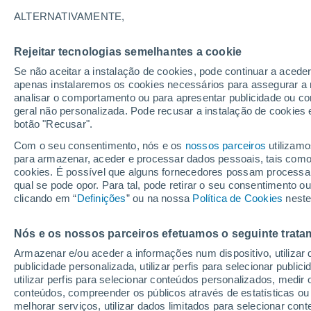
ALTERNATIVAMENTE,
O cosmético conhecido como o "ouro 
Karité é proveniente de uma árvore 
Rejeitar tecnologias semelhantes a cookie
saber mais aqui!
Se não aceitar a instalação de cookies, pode continuar a acede
apenas instalaremos os cookies necessários para assegurar a 
analisar o comportamento ou para apresentar publicidade ou co
geral não personalizada. Pode recusar a instalação de cookies 
botão "Recusar".
Com o seu consentimento, nós e os
nossos parceiros
utilizamo
para armazenar, aceder e processar dados pessoais, tais como a
cookies. É possível que alguns fornecedores possam processa
qual se pode opor. Para tal, pode retirar o seu consentimento 
clicando em “
Definições
” ou na nossa
Política de Cookies
neste
Nós e os nossos parceiros efetuamos o seguinte trata
Armazenar e/ou aceder a informações num dispositivo, utilizar da
publicidade personalizada, utilizar perfis para selecionar public
utilizar perfis para selecionar conteúdos personalizados, med
conteúdos, compreender os públicos através de estatísticas ou
melhorar serviços, utilizar dados limitados para selecionar cont