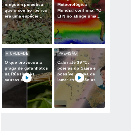
ninguém percebeu
Meteorológica
que o coelho ibérico
Mundial confirma: "O
era uma espécie
El Niño atinge uma
diferente e isso
intensidade sem
muda tudo
precedentes desde
há vários anos"
ATUALIDADE
PREVISÃO
O que provocou a
Calor até 39 ºC,
praga de gafanhotos
poeiras do Saara e
na Rússia? As
possível chuva de
causas do
lama: estas são as
gigantesco enxame
datas a reter em
que invadiu o
Portugal
Daguestão