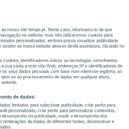
das mulheres" , o creme de manteiga de
no Uganda que está ameaçada. Fique aqui a
r ao nosso site tempo.pt. Neste caso, informamo-lo de que
navegação no website, mas não utilizaremos cookies para
nteúdos personalizados, embora possa visualizar publicidade
e aceder ao nosso website através desta assinatura, clicando no
s cookies, identificadores únicos ou tecnologias semelhantes
 sua visita a este sitio Web, endereços IP e identificadores de
r os seus dados pessoais com base num interesse legítimo, ao
ou opor-se ao processamento de dados em qualquer altura,
 website.
mento de dados:
dos limitados para selecionar publicidade, criar perfis para
idade personalizada, criar perfis para personalizar conteúdos,
ir o desempenho da publicidade, medir o desempenho dos
 combinações de dados de diferentes fontes, desenvolver e
eúdos.