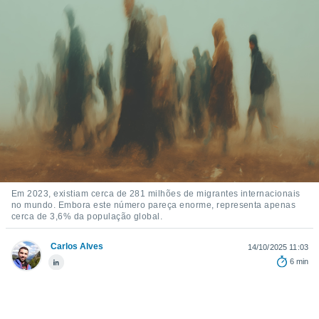
m
 recolhidas
cookies ou
, permite-
ar a nossa
ara
ACEITAR
 fornecer-
E
os de alta
CONTINUAR
sem
sto.
CONFIGURAÇÕES
o botão
ontinuar",
r ao
Em 2023, existiam cerca de 281 milhões de migrantes internacionais
itando a
no mundo. Embora este número pareça enorme, representa apenas
de todos os
cerca de 3,6% da população global.
óprios ou
parceiros,
Carlos Alves
14/10/2025 11:03
rmitem
6 min
lisar o
nto no
em como
 um perfil