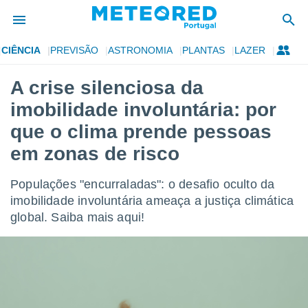
CIÊNCIA
PREVISÃO
ASTRONOMIA
PLANTAS
LAZER
de
A crise silenciosa da
 da
imobilidade involuntária: por
empo.pt) foi
or
que o clima prende pessoas
is para
em zonas de risco
e as
 fornecidas
 qualidade.
Populações "encurraladas": o desafio oculto da
r a este
imobilidade involuntária ameaça a justiça climática
s das
opções:
global. Saiba mais aqui!
ookies e
 forma
e digital
da,