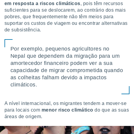
em resposta a riscos climáticos
, pois têm recursos
 para
suficientes para se deslocarem, ao contrário dos mais
a, utilizar
pobres, que frequentemente não têm meios para
selecionar
suportar os custos de viagem ou encontrar alternativas
de subsistência.
a, criar
personalizar
tilizar
Por exemplo, pequenos agricultores no
selecionar
Nepal que dependem da migração para um
dos, medir
amortecedor financeiro podem ver a sua
nho da
capacidade de migrar comprometida quando
, medir o
as colheitas falham devido a impactos
o dos
climáticos.
r os
ravés de
s ou
A nível internacional, os migrantes tendem a mover-se
s de dados
para locais com
menor risco climático
do que as suas
es fontes,
áreas de origem.
 e melhorar
ilizar dados
ara