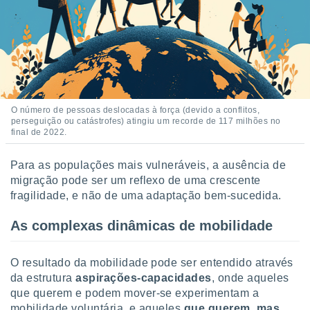
ite através
atura,
 botão
nto, nós e
arceiros
cookies,
O número de pessoas deslocadas à força (devido a conflitos,
perseguição ou catástrofes) atingiu um recorde de 117 milhões no
ores únicos
final de 2022.
ias
s para
 aceder e
Para as populações mais vulneráveis, a ausência de
dados
migração pode ser um reflexo de uma crescente
ais como a
fragilidade, e não de uma adaptação bem-sucedida.
 este sitio
eços IP e
As complexas dinâmicas de mobilidade
ores de
possível
O resultado da mobilidade pode ser entendido através
es possam
da estrutura
aspirações-capacidades
, onde aqueles
os seus
que querem e podem mover-se experimentam a
oais com
nteresse
mobilidade voluntária, e aqueles
que querem, mas