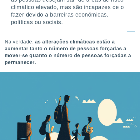
tar a
climático elevado, mas são incapazes de o
de cookies,
uar a
fazer devido a barreiras económicas,
osso site
políticas ou sociais.
este caso,
lo de que
talaremos
Na verdade,
as alterações climáticas estão a
aumentar tanto o número de pessoas forçadas a
s para
a navegação
mover-se quanto o número de pessoas forçadas a
, mas não
permanecer
.
s cookies
ar o
nto ou
ntar
 ou
dos,
ssa
ublicidade
ada. Pode
nstalação de
ceder ao