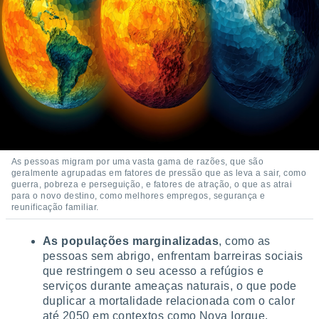
As pessoas migram por uma vasta gama de razões, que são
geralmente agrupadas em fatores de pressão que as leva a sair, como
guerra, pobreza e perseguição, e fatores de atração, o que as atrai
para o novo destino, como melhores empregos, segurança e
reunificação familiar.
As populações marginalizadas
, como as
pessoas sem abrigo, enfrentam barreiras sociais
que restringem o seu acesso a refúgios e
serviços durante ameaças naturais, o que pode
duplicar a mortalidade relacionada com o calor
até 2050 em contextos como Nova Iorque.