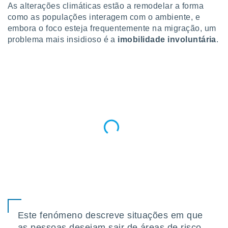
para lhe
As alterações climáticas estão a remodelar a forma
licidade e
como as populações interagem com o ambiente, e
embora o foco esteja frequentemente na migração, um
ados com
problema mais insidioso é a
imobilidade involuntária
.
esmo. Pode
ais
s na nossa
 Cookies
e
u
nto a
omento,
 botão
de cookies
na parte
nossa
.
IVAMENTE,
as
tes a
Este fenómeno descreve situações em que
as pessoas desejam sair de áreas de risco