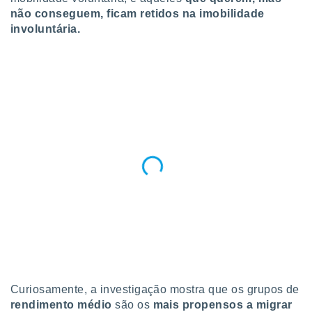
o qual se
não conseguem, ficam retidos na imobilidade
ara tal,
involuntária.
 o seu
to ou opor-
essamento
m qualquer
ando em “
 ou na
 Cookies
te.
 nossos
s o
o de
e/ou aceder
ões num
utilizar
Curiosamente, a investigação mostra que os grupos de
ados para
rendimento médio
são os
mais propensos a migrar
publicidade,