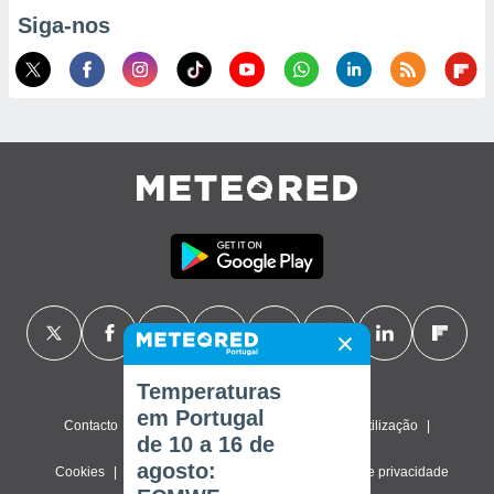
Siga-nos
Temperaturas
em Portugal
Contacto
Sobre nós
FAQ
Termos de utilização
de 10 a 16 de
agosto:
Cookies
Política de privacidade
Definições de privacidade