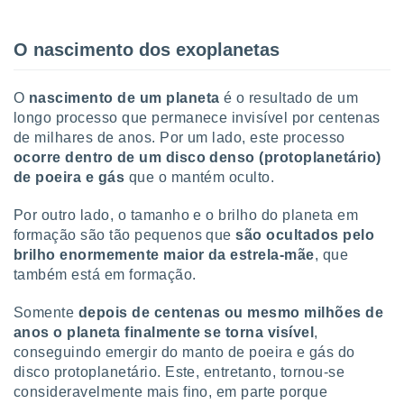
tar a
de cookies,
uar a
O nascimento dos exoplanetas
osso site
este caso,
lo de que
O
nascimento de um planeta
é o resultado de um
talaremos
longo processo que permanece invisível por centenas
de milhares de anos. Por um lado, este processo
s para
ocorre dentro de um disco denso (protoplanetário)
a navegação
, mas não
de poeira e gás
que o mantém oculto.
s cookies
ar o
Por outro lado, o tamanho e o brilho do planeta em
nto ou
formação são tão pequenos que
são ocultados pelo
ntar
brilho enormemente maior da estrela-mãe
, que
 ou
também está em formação.
dos,
Somente
depois de centenas ou mesmo milhões de
ssa
ublicidade
anos o planeta finalmente se torna visível
,
conseguindo emergir do manto de poeira e gás do
ada. Pode
disco protoplanetário. Este, entretanto, tornou-se
nstalação de
consideravelmente mais fino, em parte porque
ceder ao