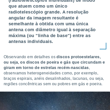
(radiotelescópios individuais) de modo
 para
que atuem como um único
radiotelescópio grande. A resolução
a, utilizar
selecionar
angular da imagem resultante é
semelhante à obtida com uma única
a, criar
antena com diâmetro igual à separação
personalizar
máxima (ou "linha de base") entre as
tilizar
selecionar
antenas individuais.
dos, medir
nho da
Observando em detalhes os
discos protoestelares,
, medir o
ou seja, os discos de poeira e gás que circundam e
o dos
giram em torno de estrelas recém-nascidas
,
observamos heterogeneidades como, por exemplo,
r os
ravés de
braços espirais, anéis desalinhados, lacunas, ou seja,
s ou
regiões concêntricas sem ou pobres em gás e poeira.
s de dados
es fontes,
 e melhorar
ilizar dados
ara