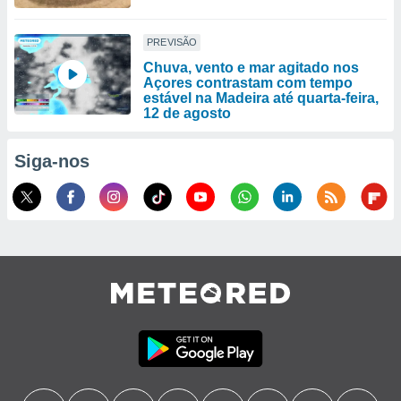
PREVISÃO
Chuva, vento e mar agitado nos
Açores contrastam com tempo
estável na Madeira até quarta-feira,
12 de agosto
Siga-nos