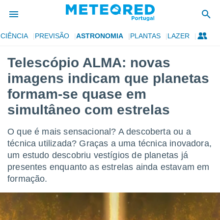
CIÊNCIA
PREVISÃO
ASTRONOMIA
PLANTAS
LAZER
de
Telescópio ALMA: novas
 da
imagens indicam que planetas
empo.pt) foi
or
formam-se quase em
is para
simultâneo com estrelas
e as
 fornecidas
 qualidade.
O que é mais sensacional? A descoberta ou a
r a este
técnica utilizada? Graças a uma técnica inovadora,
s das
opções:
um estudo descobriu vestígios de planetas já
presentes enquanto as estrelas ainda estavam em
ookies e
formação.
 forma
e digital
da,