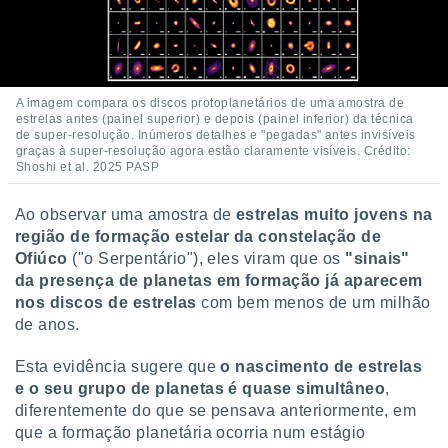
A imagem compara os discos protoplanetários de uma amostra de
estrelas antes (painel superior) e depois (painel inferior) da técnica
de super-resolução. Inúmeros detalhes e "pegadas" antes invisíveis
graças à super-resolução agora estão claramente visíveis. Crédito:
Shoshi et al. 2025 PASP
Ao observar uma amostra de
estrelas muito jovens na
região de formação estelar da constelação de
Ofiúco
("o Serpentário"), eles viram que os
"sinais"
da presença de planetas em formação já aparecem
nos discos de estrelas
com bem menos de um milhão
de anos.
Esta evidência sugere que
o nascimento de estrelas
e o seu grupo de planetas é quase simultâneo
,
diferentemente do que se pensava anteriormente, em
que a formação planetária ocorria num estágio