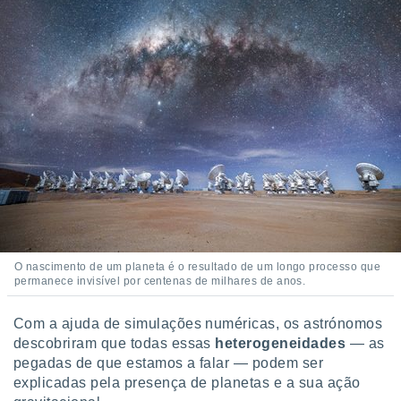
conteúdos.
ção
ão através
de
,
 e
dos,
publicidade
s, estudos
a e
mento de
O nascimento de um planeta é o resultado de um longo processo que
ossos 1199
permanece invisível por centenas de milhares de anos.
eiros
Com a ajuda de simulações numéricas, os astrónomos
descobriram que todas essas
heterogeneidades
— as
pegadas de que estamos a falar — podem ser
explicadas pela presença de planetas e a sua ação