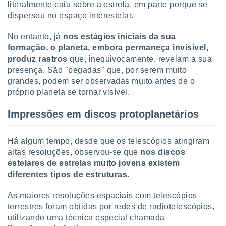
literalmente caiu sobre a estrela, em parte porque se
ite através
dispersou no espaço interestelar.
atura,
 botão
No entanto, já
nos estágios iniciais da sua
formação, o planeta, embora permaneça invisível,
produz rastros
que, inequivocamente, revelam a sua
nto, nós e
presença. São "pegadas" que, por serem muito
arceiros
cookies,
grandes, podem ser observadas muito antes de o
ores únicos
próprio planeta se tornar visível.
ias
s para
Impressões em discos protoplanetários
 aceder e
dados
ais como a
Há algum tempo, desde que os telescópios atingiram
 este sitio
altas resoluções, observou-se que
nos discos
eços IP e
estelares de estrelas muito jovens existem
ores de
diferentes tipos de estruturas
.
possível
es possam
As maiores resoluções espaciais com telescópios
os seus
terrestres foram obtidas por redes de radiotelescópios,
oais com
utilizando uma técnica especial chamada
nteresse