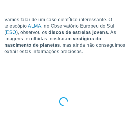
para lhe
licidade e
ados com
Vamos falar de um caso científico interessante. O
esmo. Pode
telescópio
ALMA
, no Observatório Europeu do Sul
ais
(
ESO
), observou os
discos de estrelas jovens
. As
s na nossa
imagens recolhidas mostraram
vestígios do
 Cookies
e
nascimento de planetas
, mas ainda não conseguimos
u
extrair estas informações preciosas.
nto a
omento,
 botão
de cookies
na parte
nossa
.
IVAMENTE,
as
tes a