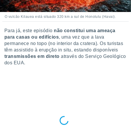
ite através
atura,
 botão
O vulcão Kilauea está situado 320 km a sul de Honolulu (Havai).
Para já, este episódio
não constitui uma ameaça
nto, nós e
para casas ou edifícios
, uma vez que a lava
arceiros
permanece no topo (no interior da cratera). Os turistas
cookies,
têm assistido à erupção in situ, estando disponíveis
ores únicos
transmissões em direto
através do Serviço Geológico
ias
dos EUA.
s para
 aceder e
dados
ais como a
 este sitio
eços IP e
ores de
possível
es possam
os seus
oais com
nteresse