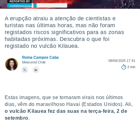
m
 recolhidas
cookies ou
A erupção atraiu a atenção de cientistas e
turistas nas últimas horas, mas não foram
, permite-
ar a nossa
registados riscos significativos para as zonas
ara
habitadas próximas. Descubra o que foi
ACEITAR
 fornecer-
registado no vulcão Kilauea.
E
os de alta
CONTINUAR
sem
Reina Campos Caba
08/09/2025 17:41
sto.
Meteored Chile
CONFIGURAÇÕES
3 min
o botão
ontinuar",
r ao
itando a
de todos os
Estas imagens, que se tornaram virais nos últimos
óprios ou
dias, vêm do maravilhoso Havai (Estados Unidos). Ali,
parceiros,
o vulcão Kilauea fez das suas na terça-feira, 2 de
rmitem
setembro
.
lisar o
nto no
em como
 um perfil