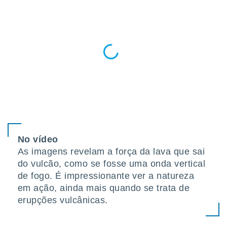
para lhe
licidade e
ados com
esmo. Pode
ais
s na nossa
 Cookies
e
u
nto a
omento,
 botão
de cookies
na parte
nossa
No vídeo
.
As imagens revelam a força da lava que sai
do vulcão, como se fosse uma onda vertical
IVAMENTE,
de fogo. É impressionante ver a natureza
em ação, ainda mais quando se trata de
as
erupções vulcânicas.
tes a