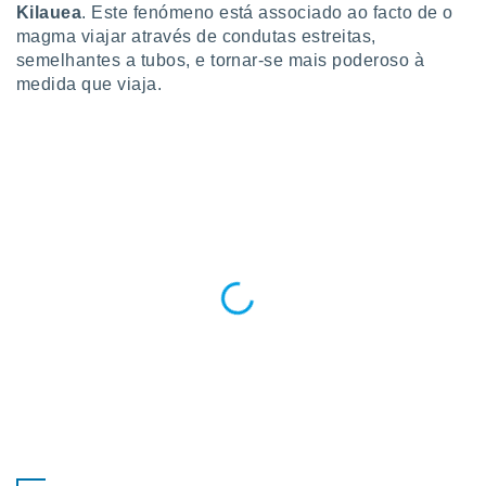
Kilauea
. Este fenómeno está associado ao facto de o
 para
magma viajar através de condutas estreitas,
a, utilizar
semelhantes a tubos, e tornar-se mais poderoso à
selecionar
medida que viaja.
a, criar
personalizar
tilizar
selecionar
dos, medir
nho da
, medir o
o dos
r os
ravés de
s ou
s de dados
es fontes,
 e melhorar
ilizar dados
ara