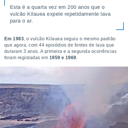
conteúdos.
Esta é a quarta vez em 200 anos que o
vulcão Kilauea expele repetidamente lava
ção
para o ar.
ão através
de
,
Em 1983
, o vulcão Kilauea seguiu o mesmo padrão
 e
que agora, com 44 episódios de fontes de lava que
duraram 3 anos. A primeira e a segunda ocorrências
dos,
foram registadas em
1959 e 1969
.
publicidade
s, estudos
a e
mento de
ossos 1199
eiros