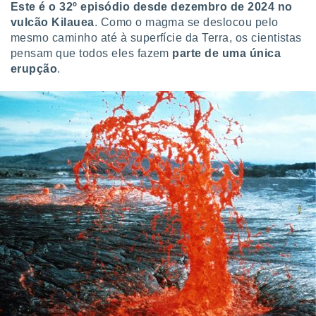
tar a
Este é o 32º episódio desde dezembro de 2024 no
de cookies,
vulcão Kilauea
. Como o magma se deslocou pelo
uar a
mesmo caminho até à superfície da Terra, os cientistas
osso site
pensam que todos eles fazem
parte de uma única
este caso,
erupção
.
lo de que
talaremos
s para
a navegação
, mas não
s cookies
ar o
nto ou
ntar
 ou
dos,
ssa
ublicidade
ada. Pode
nstalação de
ceder ao