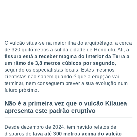
o qual se
ara tal,
 o seu
to ou opor-
essamento
m qualquer
ando em “
O vulcão situa-se na maior ilha do arquipélago, a cerca
 ou na
de 320 quilómetros a sul da cidade de Honolulu. Ali,
a
fissura está a receber magma do interior da Terra a
 Cookies
te.
um ritmo de 3,8 metros cúbicos por segundo
,
segundo os especialistas locais. Estes mesmos
 nossos
cientistas não sabem quando é que a erupção vai
terminar, nem conseguem prever a sua evolução num
s o
futuro próximo.
o de
Não é a primeira vez que o vulcão Kilauea
apresenta este padrão eruptivo
e/ou aceder
ões num
utilizar
Desde dezembro de 2024, tem havido relatos de
ados para
disparos de
lava até 300 metros acima do vulcão
publicidade,