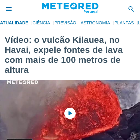
ATUALIDADE
CIÊNCIA
PREVISÃO
ASTRONOMIA
PLANTAS
de
Vídeo: o vulcão Kilauea, no
 da
Havai, expele fontes de lava
empo.pt) foi
or
com mais de 100 metros de
is para
altura
e as
 fornecidas
 qualidade.
r a este
s das
opções:
ookies e
 forma
e digital
da,