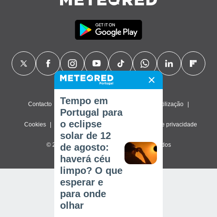
Tempo em
Contacto
Sobre nós
FAQ
Termos de utilização
Portugal para
o eclipse
Cookies
Política de privacidade
Definições de privacidade
solar de 12
© 2026 Meteored. Todos os direitos reservados
de agosto:
haverá céu
limpo? O que
esperar e
para onde
olhar