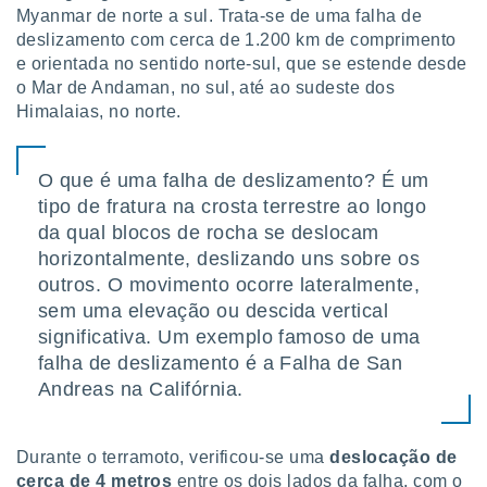
tar a
Myanmar de norte a sul. Trata-se de uma falha de
de cookies,
deslizamento com cerca de 1.200 km de comprimento
uar a
e orientada no sentido norte-sul, que se estende desde
osso site
o Mar de Andaman, no sul, até ao sudeste dos
este caso,
lo de que
Himalaias, no norte.
talaremos
s para
O que é uma falha de deslizamento? É um
a navegação
tipo de fratura na crosta terrestre ao longo
, mas não
da qual blocos de rocha se deslocam
s cookies
ar o
horizontalmente, deslizando uns sobre os
nto ou
outros. O movimento ocorre lateralmente,
ntar
sem uma elevação ou descida vertical
 ou
significativa. Um exemplo famoso de uma
dos,
falha de deslizamento é a Falha de San
ssa
Andreas na Califórnia.
ublicidade
ada. Pode
Durante o terramoto, verificou-se uma
deslocação de
nstalação de
cerca de 4 metros
entre os dois lados da falha, com o
ceder ao