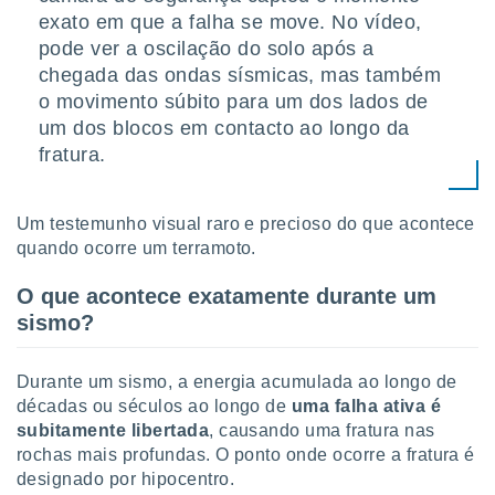
 para
exato em que a falha se move. No vídeo,
pode ver a oscilação do solo após a
a, utilizar
chegada das ondas sísmicas, mas também
selecionar
o movimento súbito para um dos lados de
a, criar
um dos blocos em contacto ao longo da
personalizar
fratura.
tilizar
selecionar
Um testemunho visual raro e precioso do que acontece
dos, medir
nho da
quando ocorre um terramoto.
, medir o
o dos
O que acontece exatamente durante um
sismo?
r os
ravés de
s ou
Durante um sismo, a energia acumulada ao longo de
s de dados
décadas ou séculos ao longo de
uma falha ativa é
es fontes,
subitamente libertada
, causando uma fratura nas
 e melhorar
rochas mais profundas. O ponto onde ocorre a fratura é
ilizar dados
ara
designado por hipocentro.