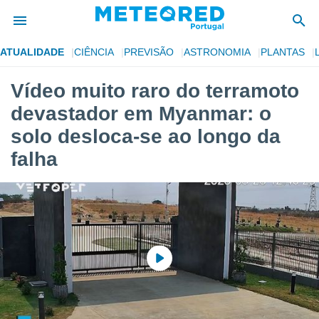
ATUALIDADE
CIÊNCIA
PREVISÃO
ASTRONOMIA
PLANTAS
de
Vídeo muito raro do terramoto
 da
devastador em Myanmar: o
empo.pt) foi
or
solo desloca-se ao longo da
is para
falha
e as
 fornecidas
 qualidade.
r a este
s das
opções:
ookies e
 forma
e digital
da,