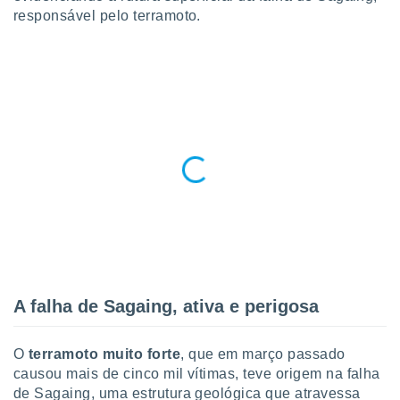
para lhe
responsável pelo terramoto.
licidade e
ados com
esmo. Pode
ais
s na nossa
 Cookies
e
u
nto a
omento,
 botão
de cookies
na parte
nossa
.
IVAMENTE,
A falha de Sagaing, ativa e perigosa
as
O
terramoto muito forte
, que em março passado
tes a
causou mais de cinco mil vítimas, teve origem na falha
de Sagaing, uma estrutura geológica que atravessa