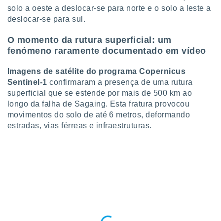
ite através
solo a oeste a deslocar-se para norte e o solo a leste a
atura,
deslocar-se para sul.
 botão
O momento da rutura superficial: um
fenómeno raramente documentado em vídeo
nto, nós e
arceiros
Imagens de satélite do programa Copernicus
cookies,
Sentinel-1
confirmaram a presença de uma rutura
ores únicos
superficial que se estende por mais de 500 km ao
ias
longo da falha de Sagaing. Esta fratura provocou
s para
movimentos do solo de até 6 metros, deformando
 aceder e
dados
estradas, vias férreas e infraestruturas.
ais como a
 este sitio
eços IP e
ores de
possível
es possam
os seus
oais com
nteresse