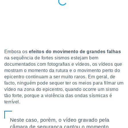
o qual se
ara tal,
 o seu
to ou opor-
essamento
m qualquer
ando em “
 ou na
Embora os
efeitos do movimento de grandes falhas
 Cookies
na sequência de fortes sismos estejam bem
te.
documentados com fotografias e vídeos, os vídeos que
 nossos
mostram o momento da rutura e o movimento perto do
epicentro continuam a ser muito raros. Em geral, de
s o
facto, ninguém pode sequer ter os meios para filmar um
vídeo na zona do epicentro, quando ocorre um sismo
o de
tão forte, porque a violência das ondas sísmicas é
terrível.
e/ou aceder
ões num
utilizar
Neste caso, porém, o vídeo gravado pela
ados para
publicidade,
câmara de segurança captou o momento