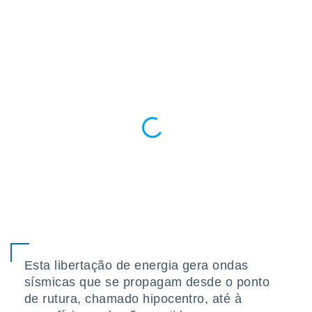
conteúdos.
ção
ão através
de
,
 e
dos,
publicidade
s, estudos
a e
mento de
ossos 1199
eiros
Esta libertação de energia gera ondas
sísmicas que se propagam desde o ponto
de rutura, chamado hipocentro, até à