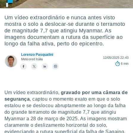
m
 recolhidas
cookies ou
Um vídeo extraordinário e nunca antes visto
mostra o solo a deslocar-se durante o terramoto
, permite-
ar a nossa
de magnitude 7,7 que atingiu Myanmar. As
ara
imagens documentam a rutura da superfície ao
ACEITAR
 fornecer-
longo da falha ativa, perto do epicentro.
E
os de alta
CONTINUAR
sem
Lorenzo Pasqualini
12/05/2025 22:43
sto.
Meteored Itália
CONFIGURAÇÕES
6 min
o botão
ontinuar",
r ao
itando a
de todos os
Um vídeo extraordinário,
gravado por uma câmara de
óprios ou
segurança
, captou o momento exato em que o solo
parceiros,
estalou e se deslocou abruptamente ao longo da falha
rmitem
do grande terramoto de magnitude 7,7 que atingiu
lisar o
nto no
Myanmar a 28 de março de 2025. As imagens mostram
em como
claramente o deslizamento horizontal do solo,
 um perfil
evidenciando a rutura superficial da falha de Sagaing,