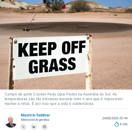
m
 recolhidas
cookies ou
, permite-
ar a nossa
ara
ACEITAR
 fornecer-
E
os de alta
CONTINUAR
sem
sto.
CONFIGURAÇÕES
o botão
ontinuar",
r ao
itando a
de todos os
Campo de golfe Coober Pedy Opal Fields na Austrália do Sul. As
óprios ou
temperaturas são tão elevadas durante todo o ano que é impossível
parceiros,
manter a relva. É por isso que a vida é subterrânea.
rmitem
lisar o
Mauricio Saldivar
nto no
24/06/2025 20:44
Meteored Argentina
em como
6 min
 um perfil