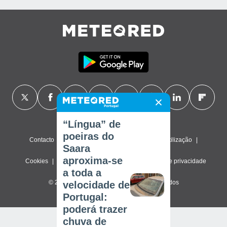
“Língua” de
poeiras do
Contacto
Sobre nós
FAQ
Termos de utilização
Saara
aproxima-se
Cookies
Política de privacidade
Definições de privacidade
a toda a
© 2026 Meteored. Todos os direitos reservados
velocidade de
Portugal:
poderá trazer
chuva de