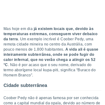
tar a
de cookies,
uar a
osso site
este caso,
lo de que
talaremos
Mas hoje em dia
já existem locais que, devido às
temperaturas extremas, conseguem viver debaixo
s para
da terra
. Um exemplo incrível é Coober Pedy, uma
a navegação
remota cidade mineira no centro da Austrália, com
, mas não
pouco menos de 1.800 habitantes.
A vida ali é quase
s cookies
inteiramente subterrânea, onde se pode fugir do
ar o
nto ou
calor infernal, que no verão chega a atingir os 52
ntar
°C
. Não é por acaso que o seu nome, derivado do
 ou
termo aborígene local kupa-piti, significa “Buraco do
Homem Branco”.
dos,
ssa
Cidade subterrânea
ublicidade
ada. Pode
Coober Pedy não é apenas famosa por ser conhecida
nstalação de
como a capital mundial da opala, devido ao número de
ceder ao