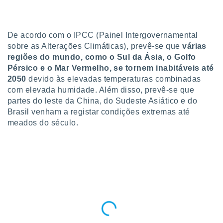
para lhe
licidade e
ados com
De acordo com o IPCC (Painel Intergovernamental
esmo. Pode
sobre as Alterações Climáticas), prevê-se que
várias
ais
regiões do mundo, como o Sul da Ásia, o Golfo
s na nossa
Pérsico e o Mar Vermelho, se tornem inabitáveis até
 Cookies
e
2050
devido às elevadas temperaturas combinadas
u
nto a
com elevada humidade. Além disso, prevê-se que
omento,
partes do leste da China, do Sudeste Asiático e do
 botão
Brasil venham a registar condições extremas até
de cookies
meados do século.
na parte
nossa
.
IVAMENTE,
as
tes a