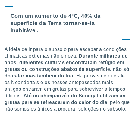
conteúdos.
Com um aumento de 4°C, 40% da
ção
superfície da Terra tornar-se-ia
ão através
inabitável.
de
,
 e
A ideia de ir para o subsolo para escapar a condições
dos,
climáticas extremas não é nova.
Durante milhares de
publicidade
anos, diferentes culturas encontraram refúgio em
s, estudos
grutas ou construções abaixo da superfície, não só
a e
do calor mas também do frio
. Há provas de que até
mento de
os Neandertais e os nossos antepassados mais
antigos entraram em grutas para sobreviver a tempos
ossos 1199
difíceis.
Até os chimpanzés do Senegal utilizam as
eiros
grutas para se refrescarem do calor do dia
, pelo que
não somos os únicos a procurar soluções no subsolo.