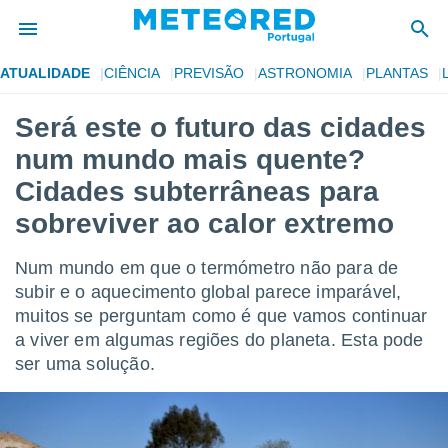
ATUALIDADE
CIÊNCIA
PREVISÃO
ASTRONOMIA
PLANTAS
de
Será este o futuro das cidades
 da
num mundo mais quente?
empo.pt) foi
or
Cidades subterrâneas para
is para
sobreviver ao calor extremo
e as
 fornecidas
 qualidade.
Num mundo em que o termómetro não para de
r a este
subir e o aquecimento global parece imparável,
s das
opções:
muitos se perguntam como é que vamos continuar
a viver em algumas regiões do planeta. Esta pode
ookies e
ser uma solução.
 forma
e digital
da,