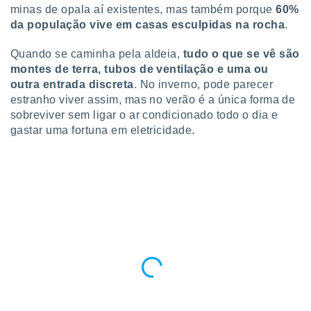
minas de opala aí existentes, mas também porque
60%
ite através
atura,
da população vive em casas esculpidas na rocha
.
 botão
Quando se caminha pela aldeia,
tudo o que se vê são
montes de terra, tubos de ventilação e uma ou
nto, nós e
outra entrada discreta
. No inverno, pode parecer
arceiros
estranho viver assim, mas no verão é a única forma de
cookies,
sobreviver sem ligar o ar condicionado todo o dia e
ores únicos
gastar uma fortuna em eletricidade.
ias
s para
 aceder e
dados
ais como a
 este sitio
eços IP e
ores de
possível
es possam
os seus
oais com
nteresse