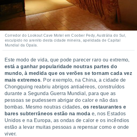
 para
a, utilizar
selecionar
a, criar
Corredor do Lookout Cave Motel em Coober Pedy, Austrália do Sul,
personalizar
esculpido no arenito desta cidade mineira, apelidada de Capital
tilizar
Mundial da Opala.
selecionar
Este modo de vida, que pode parecer raro ou extremo,
dos, medir
está a ganhar popularidade noutras partes do
nho da
mundo, à medida que os verões se tornam cada vez
, medir o
o dos
mais extremos
. Por exemplo, na China, a cidade de
Chongquing reabriu abrigos antiaéreos, construídos
r os
durante a Segunda Guerra Mundial, para que as
ravés de
pessoas se pudessem abrigar do calor e não das
s ou
bombas. Mesmo noutras cidades,
os restaurantes e
s de dados
bares subterrâneos estão na moda
e, nos Estados
es fontes,
 e melhorar
Unidos e na Europa, as ondas de calor e os incêndios
ilizar dados
estão a levar muitas pessoas a repensar como e onde
ara
viver.