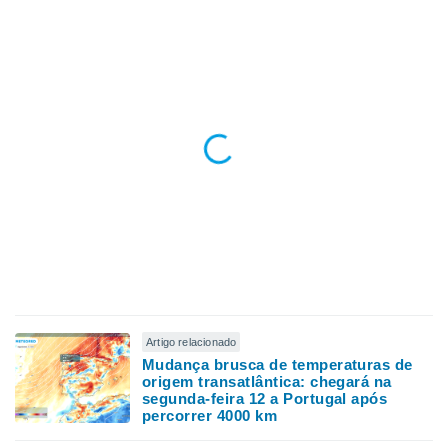
o qual se
ara tal,
 o seu
to ou opor-
essamento
m qualquer
ando em “
 ou na
 Cookies
te.
 nossos
s o
o de
Artigo relacionado
Mudança brusca de temperaturas de
e/ou aceder
origem transatlântica: chegará na
ões num
segunda-feira 12 a Portugal após
utilizar
percorrer 4000 km
ados para
publicidade,