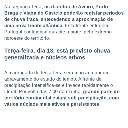
 para
Na segunda-feira,
os distritos de Aveiro, Porto,
Braga e Viana do Castelo poderão registar períodos
a, utilizar
de chuva fraca, antecedendo a aproximação de
selecionar
uma nova frente atlântica
. Esta frente entra em
a, criar
Portugal continental durante a noite, pelo extremo
personalizar
noroeste do território.
tilizar
selecionar
Terça-feira, dia 13, está previsto chuva
generalizada e núcleos ativos
dos, medir
nho da
, medir o
A madrugada de terça-feira será marcada por um
o dos
agravamento do estado do tempo. A frente de
r os
precipitação intensifica-se e invade rapidamente o
ravés de
litoral. Por volta das 7:00 da manhã,
grande parte do
s ou
território continental estará sob precipitaçã
o, com
s de dados
vários núcleos mais ativos e persistentes
.
es fontes,
 e melhorar
ilizar dados
ara