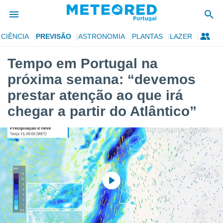
CIÊNCIA
PREVISÃO
ASTRONOMIA
PLANTAS
LAZER
de
Tempo em Portugal na
 da
próxima semana: “devemos
empo.pt) foi
or
prestar atenção ao que irá
is para
chegar a partir do Atlântico”
e as
 fornecidas
 qualidade.
r a este
s das
opções:
ookies e
 forma
e digital
da,