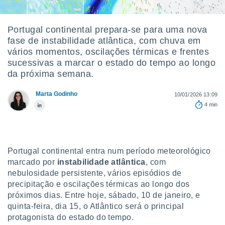
m
 recolhidas
cookies ou
Portugal continental prepara-se para uma nova
fase de instabilidade atlântica, com chuva em
, permite-
ar a nossa
vários momentos, oscilações térmicas e frentes
ara
sucessivas a marcar o estado do tempo ao longo
ACEITAR
 fornecer-
da próxima semana.
E
os de alta
CONTINUAR
sem
Marta Godinho
10/01/2026 13:09
sto.
4 min
CONFIGURAÇÕES
o botão
ontinuar",
r ao
itando a
Portugal continental entra num período meteorológico
de todos os
óprios ou
marcado por
instabilidade atlântica
, com
parceiros,
nebulosidade persistente, vários episódios de
rmitem
precipitação e oscilações térmicas ao longo dos
lisar o
próximos dias. Entre hoje, sábado, 10 de janeiro, e
nto no
quinta-feira, dia 15, o Atlântico será o principal
em como
protagonista do estado do tempo.
 um perfil