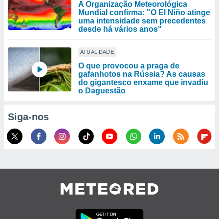
A Organização Meteorológica
Mundial confirma: "O El Niño atinge
uma intensidade sem precedentes
desde há vários anos"
ATUALIDADE
O que provocou a praga de
gafanhotos na Rússia? As causas
do gigantesco enxame que invadiu
o Daguestão
Siga-nos