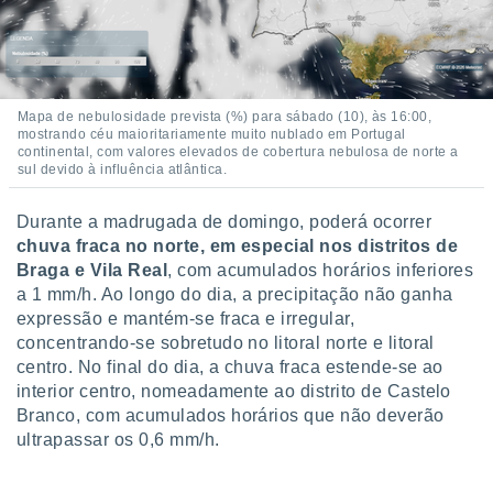
ite através
atura,
 botão
Mapa de nebulosidade prevista (%) para sábado (10), às 16:00,
nto, nós e
mostrando céu maioritariamente muito nublado em Portugal
continental, com valores elevados de cobertura nebulosa de norte a
arceiros
sul devido à influência atlântica.
cookies,
ores únicos
ias
Durante a madrugada de domingo, poderá ocorrer
s para
chuva fraca no norte, em especial nos distritos de
 aceder e
Braga e Vila Real
, com acumulados horários inferiores
dados
a 1 mm/h. Ao longo do dia, a precipitação não ganha
ais como a
expressão e mantém-se fraca e irregular,
 este sitio
eços IP e
concentrando-se sobretudo no litoral norte e litoral
ores de
centro. No final do dia, a chuva fraca estende-se ao
possível
interior centro, nomeadamente ao distrito de Castelo
Branco, com acumulados horários que não deverão
es possam
ultrapassar os 0,6 mm/h.
os seus
oais com
nteresse