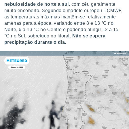
tar a
nebulosidade de norte a sul
, com céu geralmente
de cookies,
muito encoberto. Segundo o modelo europeu ECMWF,
uar a
as temperaturas máximas mantêm-se relativamente
osso site
amenas para a época, variando entre 8 e 13 °C no
este caso,
lo de que
Norte, 6 a 13 °C no Centro e podendo atingir 12 a 15
talaremos
°C no Sul, sobretudo no litoral.
Não se espera
precipitação durante o dia
.
s para
a navegação
, mas não
s cookies
ar o
nto ou
ntar
 ou
dos,
ssa
ublicidade
ada. Pode
nstalação de
ceder ao