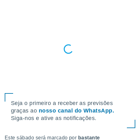
para lhe
licidade e
ados com
esmo. Pode
ais
s na nossa
 Cookies
e
u
nto a
omento,
 botão
de cookies
na parte
nossa
.
Seja o primeiro a receber as previsões
IVAMENTE,
graças ao
nosso canal do WhatsApp.
Siga-nos e ative as notificações.
as
tes a
Este sábado será marcado por
bastante