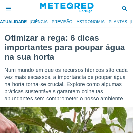
ATUALIDADE
CIÊNCIA
PREVISÃO
ASTRONOMIA
PLANTAS
de
Otimizar a rega: 6 dicas
 da
importantes para poupar água
empo.pt) foi
or
na sua horta
is para
e as
Num mundo em que os recursos hídricos são cada
 fornecidas
 qualidade.
vez mais escassos, a importância de poupar água
r a este
na horta torna-se crucial. Explore como algumas
s das
práticas sustentáveis garantem colheitas
opções:
abundantes sem comprometer o nosso ambiente.
ookies e
 forma
e digital
da,