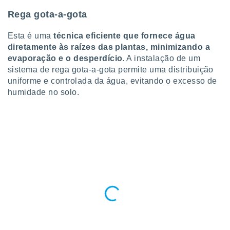
ite através
Rega gota-a-gota
atura,
 botão
Esta é uma
técnica eficiente que fornece água
diretamente às raízes das plantas, minimizando a
evaporação e o desperdício
. A instalação de um
nto, nós e
sistema de rega gota-a-gota permite uma distribuição
arceiros
uniforme e controlada da água, evitando o excesso de
cookies,
ores únicos
humidade no solo.
ias
s para
 aceder e
dados
ais como a
 este sitio
eços IP e
ores de
possível
es possam
os seus
oais com
nteresse