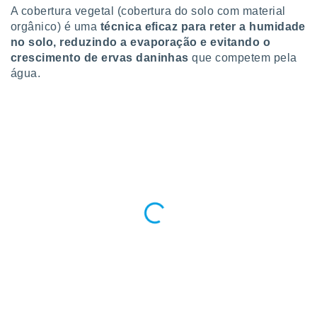
 para
A cobertura vegetal (cobertura do solo com material
orgânico) é uma
técnica eficaz para reter a humidade
a, utilizar
no solo, reduzindo a evaporação e evitando o
selecionar
crescimento de ervas daninhas
que competem pela
água.
a, criar
personalizar
tilizar
selecionar
dos, medir
nho da
, medir o
o dos
r os
ravés de
s ou
s de dados
es fontes,
 e melhorar
ilizar dados
ara