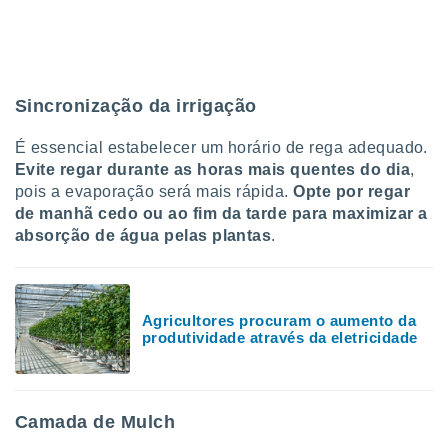
o qual se
ara tal,
 o seu
to ou opor-
essamento
Sincronização da irrigação
m qualquer
ando em “
É essencial estabelecer um horário de rega adequado.
 ou na
Evite regar durante as horas mais quentes do dia
,
 Cookies
pois a evaporação será mais rápida.
Opte por regar
te.
de manhã cedo ou ao fim da tarde para maximizar a
absorção de água pelas plantas
.
 nossos
s o
o de
Agricultores procuram o aumento da
produtividade através da eletricidade
e/ou aceder
ões num
utilizar
Camada de Mulch
ados para
publicidade,