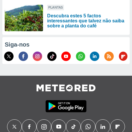
PLANTAS
Descubra estes 5 factos
interessantes que talvez não saiba
sobre a planta do café
Siga-nos