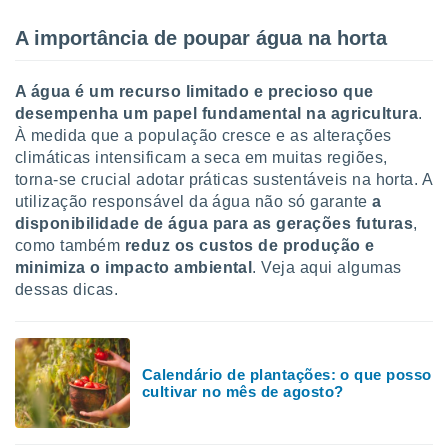
tar a
de cookies,
A importância de poupar água na horta
uar a
osso site
este caso,
A água é um recurso limitado e precioso que
lo de que
desempenha um papel fundamental na agricultura
.
talaremos
À medida que a população cresce e as alterações
climáticas intensificam a seca em muitas regiões,
s para
a navegação
torna-se crucial adotar práticas sustentáveis na horta. A
, mas não
utilização responsável da água não só garante
a
s cookies
disponibilidade de água para as gerações futuras
,
ar o
como também
reduz os custos de produção e
nto ou
minimiza o impacto ambiental
. Veja aqui algumas
ntar
dessas dicas.
 ou
dos,
ssa
ublicidade
Calendário de plantações: o que posso
cultivar no mês de agosto?
ada. Pode
nstalação de
ceder ao