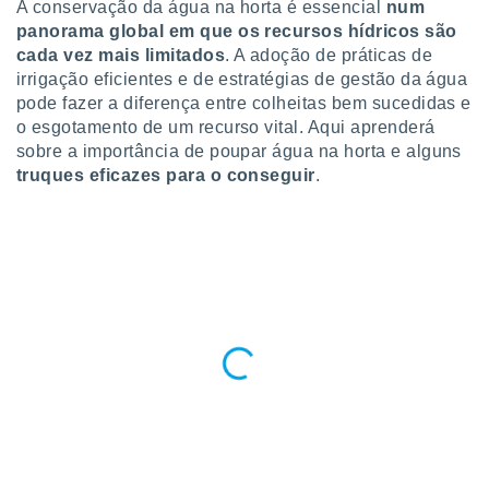
A conservação da água na horta é essencial
num
para lhe
licidade e
panorama global em que os recursos hídricos são
cada vez mais limitados
. A adoção de práticas de
ados com
irrigação eficientes e de estratégias de gestão da água
esmo. Pode
pode fazer a diferença entre colheitas bem sucedidas e
ais
o esgotamento de um recurso vital. Aqui aprenderá
s na nossa
sobre a importância de poupar água na horta e alguns
 Cookies
e
u
truques eficazes para o conseguir
.
nto a
omento,
 botão
de cookies
na parte
nossa
.
IVAMENTE,
as
tes a