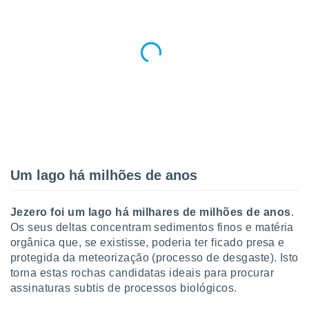
o qual se
ara tal,
 o seu
to ou opor-
essamento
m qualquer
ando em “
 ou na
 Cookies
te.
 nossos
Um lago há milhões de anos
s o
Jezero foi um lago há milhares de milhões de anos
.
o de
Os seus deltas concentram sedimentos finos e matéria
orgânica que, se existisse, poderia ter ficado presa e
e/ou aceder
protegida da meteorização (processo de desgaste). Isto
ões num
torna estas rochas candidatas ideais para procurar
utilizar
assinaturas subtis de processos biológicos.
ados para
publicidade,