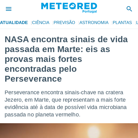
ATUALIDADE
CIÊNCIA
PREVISÃO
ASTRONOMIA
PLANTAS
de
NASA encontra sinais de vida
 da
passada em Marte: eis as
empo.pt) foi
or
provas mais fortes
is para
encontradas pelo
e as
 fornecidas
Perseverance
 qualidade.
r a este
s das
Perseverance encontra sinais-chave na cratera
opções:
Jezero, em Marte, que representam a mais forte
evidência até à data de possível vida microbiana
ookies e
 forma
passada no planeta vermelho.
e digital
da,