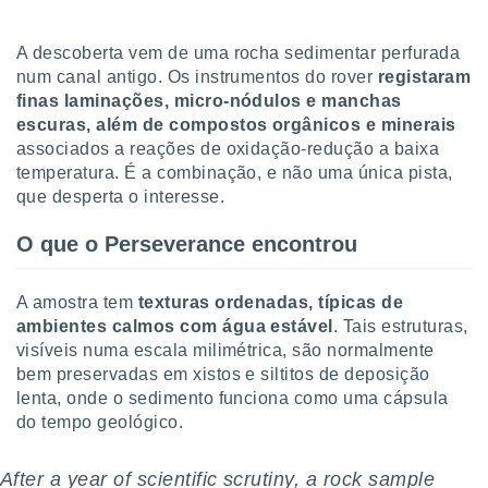
tar a
de cookies,
uar a
A descoberta vem de uma rocha sedimentar perfurada
osso site
num canal antigo. Os instrumentos do rover
registaram
este caso,
finas laminações, micro-nódulos e manchas
lo de que
escuras, além de compostos orgânicos e minerais
talaremos
associados a reações de oxidação-redução a baixa
s para
temperatura. É a combinação, e não uma única pista,
a navegação
que desperta o interesse.
, mas não
s cookies
O que o Perseverance encontrou
ar o
nto ou
ntar
A amostra tem
texturas ordenadas, típicas de
 ou
ambientes calmos com água estável
. Tais estruturas,
visíveis numa escala milimétrica, são normalmente
dos,
bem preservadas em xistos e siltitos de deposição
ssa
lenta, onde o sedimento funciona como uma cápsula
ublicidade
do tempo geológico.
ada. Pode
nstalação de
After a year of scientific scrutiny, a rock sample
ceder ao