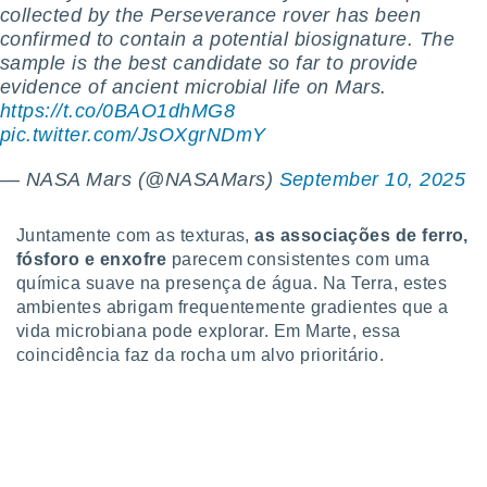
collected by the Perseverance rover has been
ite através
atura,
confirmed to contain a potential biosignature. The
 botão
sample is the best candidate so far to provide
evidence of ancient microbial life on Mars.
https://t.co/0BAO1dhMG8
nto, nós e
pic.twitter.com/JsOXgrNDmY
arceiros
cookies,
— NASA Mars (@NASAMars)
September 10, 2025
ores únicos
ias
s para
Juntamente com as texturas,
as associações de ferro,
 aceder e
fósforo e enxofre
parecem consistentes com uma
dados
química suave na presença de água. Na Terra, estes
ais como a
ambientes abrigam frequentemente gradientes que a
 este sitio
vida microbiana pode explorar. Em Marte, essa
eços IP e
coincidência faz da rocha um alvo prioritário.
ores de
possível
es possam
os seus
oais com
nteresse