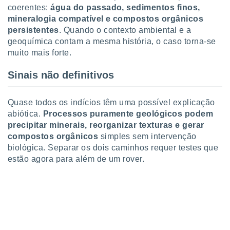
conteúdos.
coerentes:
água do passado, sedimentos finos,
mineralogia compatível e compostos orgânicos
ção
persistentes
. Quando o contexto ambiental e a
geoquímica contam a mesma história, o caso torna-se
ão através
muito mais forte.
de
,
Sinais não definitivos
 e
dos,
Quase todos os indícios têm uma possível explicação
publicidade
abiótica.
Processos puramente geológicos podem
s, estudos
a e
precipitar minerais, reorganizar texturas e gerar
mento de
compostos orgânicos
simples sem intervenção
biológica. Separar os dois caminhos requer testes que
estão agora para além de um rover.
ossos 1199
eiros