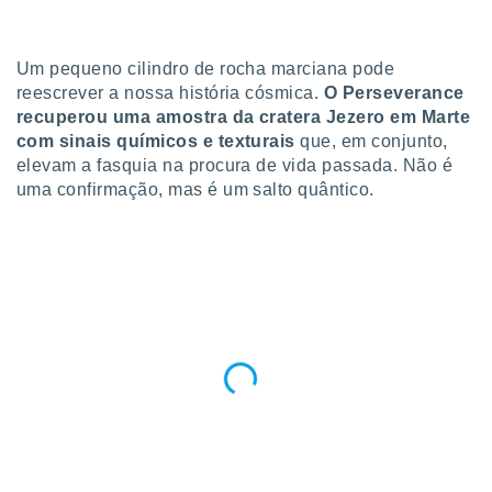
para lhe
licidade e
Um pequeno cilindro de rocha marciana pode
ados com
esmo. Pode
reescrever a nossa história cósmica.
O Perseverance
ais
recuperou uma amostra da cratera Jezero em Marte
s na nossa
com sinais químicos e texturais
que, em conjunto,
 Cookies
e
elevam a fasquia na procura de vida passada. Não é
u
uma confirmação, mas é um salto quântico.
nto a
omento,
 botão
de cookies
na parte
nossa
.
IVAMENTE,
as
tes a