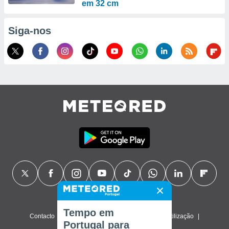
em 32 cm
Siga-nos
Tempo em
Contacto
Sobre nós
FAQ
Termos de utilização
Portugal para