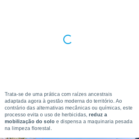
o qual se
ara tal,
 o seu
to ou opor-
essamento
m qualquer
ando em “
 ou na
 Cookies
te.
 nossos
s o
Trata-se de uma prática com raízes ancestrais
o de
adaptada agora à gestão moderna do território. Ao
contrário das alternativas mecânicas ou químicas, este
e/ou aceder
processo evita o uso de herbicidas,
reduz a
ões num
mobilização do solo
e dispensa a maquinaria pesada
utilizar
na limpeza florestal.
ados para
publicidade,