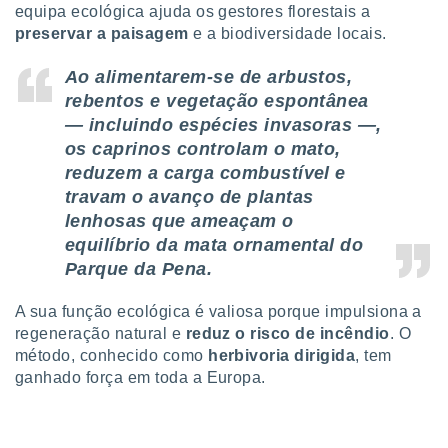
equipa ecológica ajuda os gestores florestais a
ite através
atura,
preservar a paisagem
e a biodiversidade locais.
 botão
Ao alimentarem-se de arbustos,
rebentos e vegetação espontânea
nto, nós e
— incluindo espécies invasoras —,
arceiros
os caprinos controlam o mato,
cookies,
reduzem a carga combustível e
ores únicos
travam o avanço de plantas
ias
s para
lenhosas que ameaçam o
 aceder e
equilíbrio da mata ornamental do
dados
Parque da Pena.
ais como a
 este sitio
eços IP e
A sua função ecológica é valiosa porque impulsiona a
ores de
regeneração natural e
reduz o risco de incêndio
. O
possível
método, conhecido como
herbivoria dirigida
, tem
ganhado força em toda a Europa.
es possam
os seus
oais com
nteresse