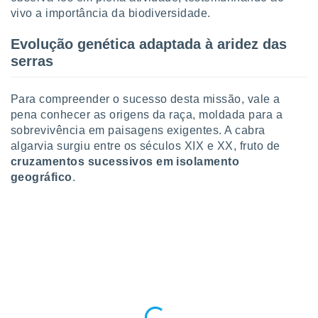
conteúdos.
vivo a importância da biodiversidade.
ção
Evolução genética adaptada à aridez das
serras
ão através
de
,
Para compreender o sucesso desta missão, vale a
 e
pena conhecer as origens da raça, moldada para a
sobrevivência em paisagens exigentes. A cabra
dos,
publicidade
algarvia surgiu entre os séculos XIX e XX, fruto de
s, estudos
cruzamentos sucessivos em isolamento
a e
geográfico
.
mento de
ossos 1199
eiros