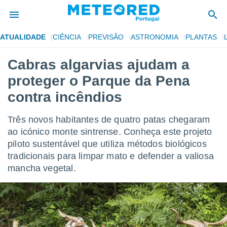
ATUALIDADE
CIÊNCIA
PREVISÃO
ASTRONOMIA
PLANTAS
de
Cabras algarvias ajudam a
 da
proteger o Parque da Pena
empo.pt) foi
or
contra incêndios
is para
e as
Três novos habitantes de quatro patas chegaram
 fornecidas
 qualidade.
ao icónico monte sintrense. Conheça este projeto
r a este
piloto sustentável que utiliza métodos biológicos
s das
tradicionais para limpar mato e defender a valiosa
opções:
mancha vegetal.
ookies e
 forma
e digital
da,