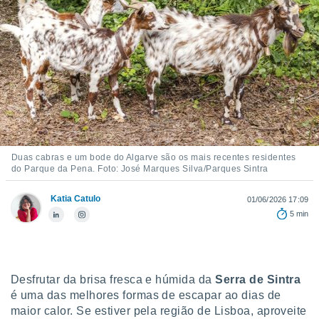
m
 recolhidas
cookies ou
, permite-
ar a nossa
ara
ACEITAR
 fornecer-
E
os de alta
CONTINUAR
sem
sto.
CONFIGURAÇÕES
Duas cabras e um bode do Algarve são os mais recentes residentes
o botão
do Parque da Pena. Foto: José Marques Silva/Parques Sintra
ontinuar",
r ao
Katia Catulo
01/06/2026 17:09
itando a
5 min
de todos os
óprios ou
parceiros,
rmitem
lisar o
Desfrutar da brisa fresca e húmida da
Serra de Sintra
nto no
é uma das melhores formas de escapar ao dias de
em como
 um perfil
maior calor. Se estiver pela região de Lisboa, aproveite