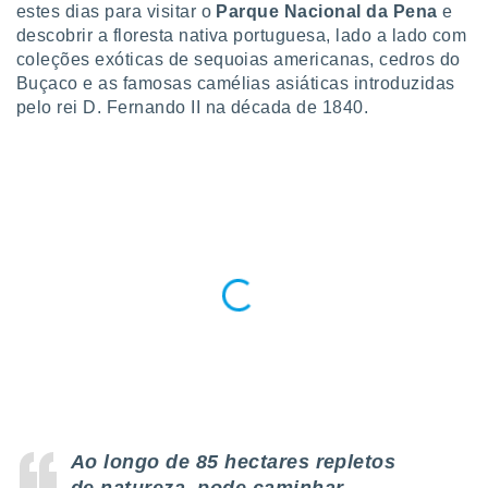
para lhe
estes dias para visitar o
Parque Nacional da Pena
e
licidade e
descobrir a floresta nativa portuguesa, lado a lado com
coleções exóticas de sequoias americanas, cedros do
ados com
Buçaco e as famosas camélias asiáticas introduzidas
esmo. Pode
pelo rei D. Fernando II na década de 1840.
ais
s na nossa
 Cookies
e
u
nto a
omento,
 botão
de cookies
na parte
nossa
.
IVAMENTE,
as
tes a
Ao longo de 85 hectares repletos