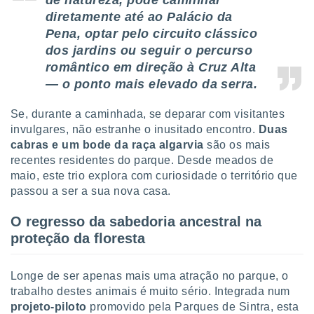
de natureza, pode caminhar
tar a
diretamente até ao Palácio da
de cookies,
uar a
Pena, optar pelo circuito clássico
osso site
dos jardins ou seguir o percurso
este caso,
romântico em direção à Cruz Alta
lo de que
— o ponto mais elevado da serra.
talaremos
s para
Se, durante a caminhada, se deparar com visitantes
a navegação
invulgares, não estranhe o inusitado encontro.
Duas
, mas não
cabras e um bode da raça algarvia
são os mais
s cookies
recentes residentes do parque. Desde meados de
ar o
maio, este trio explora com curiosidade o território que
nto ou
ntar
passou a ser a sua nova casa.
 ou
O regresso da sabedoria ancestral na
dos,
proteção da floresta
ssa
ublicidade
Longe de ser apenas mais uma atração no parque, o
ada. Pode
trabalho destes animais é muito sério. Integrada num
nstalação de
projeto-piloto
promovido pela Parques de Sintra, esta
ceder ao