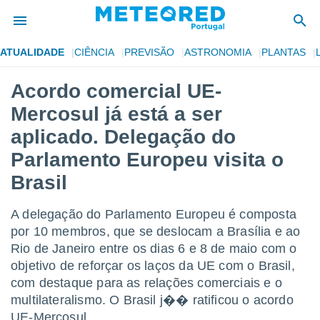
ATUALIDADE
CIÊNCIA
PREVISÃO
ASTRONOMIA
PLANTAS
de
Acordo comercial UE-
 da
Mercosul já está a ser
empo.pt) foi
or
aplicado. Delegação do
is para
Parlamento Europeu visita o
e as
 fornecidas
Brasil
 qualidade.
r a este
s das
A delegação do Parlamento Europeu é composta
opções:
por 10 membros, que se deslocam a Brasília e ao
Rio de Janeiro entre os dias 6 e 8 de maio com o
ookies e
 forma
objetivo de reforçar os laços da UE com o Brasil,
com destaque para as relações comerciais e o
e digital
multilateralismo. O Brasil j�� ratificou o acordo
da,
UE-Mercosul.