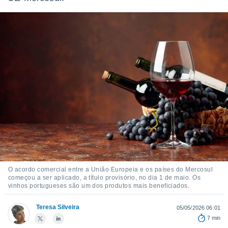
m
 recolhidas
cookies ou
, permite-
ar a nossa
ara
ACEITAR
 fornecer-
E
os de alta
CONTINUAR
sem
sto.
CONFIGURAÇÕES
o botão
ontinuar",
r ao
itando a
de todos os
óprios ou
O acordo comercial entre a União Europeia e os países do Mercosul
parceiros,
começou a ser aplicado, a título provisório, no dia 1 de maio. Os
rmitem
vinhos portugueses são um dos produtos mais beneficiados.
lisar o
nto no
Teresa Silveira
05/05/2026 06:01
em como
7 min
 um perfil