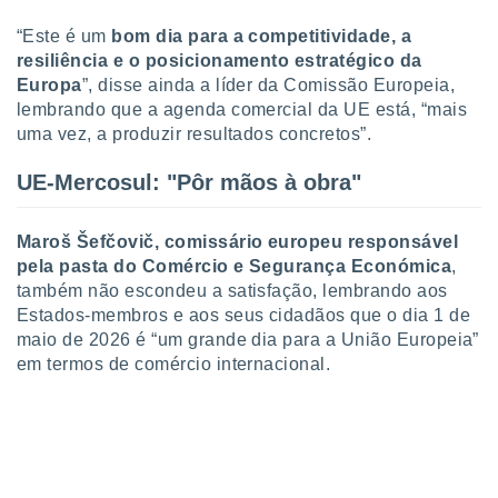
o qual se
“Este é um
bom dia para a competitividade, a
ara tal,
 o seu
resiliência e o posicionamento estratégico da
to ou opor-
Europa
”, disse ainda a líder da Comissão Europeia,
essamento
lembrando que a agenda comercial da UE está, “mais
m qualquer
uma vez, a produzir resultados concretos”.
ando em “
 ou na
UE-Mercosul: "Pôr mãos à obra"
 Cookies
te.
Maroš Šefčovič, comissário europeu responsável
pela pasta do Comércio e Segurança Económica
,
 nossos
também não escondeu a satisfação, lembrando aos
s o
Estados-membros e aos seus cidadãos que o dia 1 de
maio de 2026 é “um grande dia para a União Europeia”
o de
em termos de comércio internacional.
e/ou aceder
ões num
utilizar
ados para
publicidade,