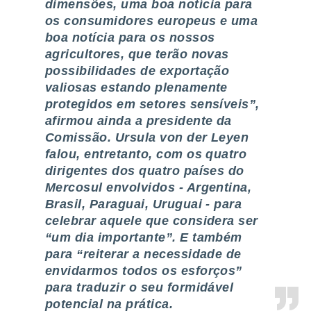
dimensões, uma boa notícia para
ite através
os consumidores europeus e uma
atura,
 botão
boa notícia para os nossos
agricultores, que terão novas
possibilidades de exportação
nto, nós e
valiosas estando plenamente
arceiros
protegidos em setores sensíveis”,
cookies,
afirmou ainda a presidente da
ores únicos
Comissão. Ursula von der Leyen
ias
s para
falou, entretanto, com os quatro
 aceder e
dirigentes dos quatro países do
dados
Mercosul envolvidos - Argentina,
ais como a
 este sitio
Brasil, Paraguai, Uruguai - para
eços IP e
celebrar aquele que considera ser
ores de
“um dia importante”. E também
possível
para “reiterar a necessidade de
es possam
envidarmos todos os esforços”
os seus
para traduzir o seu formidável
oais com
potencial na prática.
nteresse