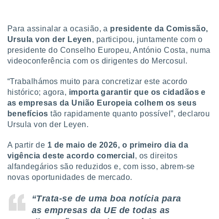
tar a
de cookies,
uar a
Para assinalar a ocasião, a
presidente da Comissão,
osso site
Ursula von der Leyen
, participou, juntamente com o
este caso,
lo de que
presidente do Conselho Europeu, António Costa, numa
talaremos
videoconferência com os dirigentes do Mercosul.
s para
“Trabalhámos muito para concretizar este acordo
a navegação
histórico; agora,
importa garantir que os cidadãos e
, mas não
as empresas da União Europeia colhem os seus
s cookies
benefícios
tão rapidamente quanto possível”, declarou
ar o
nto ou
Ursula von der Leyen.
ntar
 ou
A partir de
1 de maio de 2026, o primeiro dia da
vigência deste acordo comercial
, os direitos
dos,
alfandegários são reduzidos e, com isso, abrem-se
ssa
novas oportunidades de mercado.
ublicidade
“Trata-se de uma boa notícia para
ada. Pode
nstalação de
as empresas da UE de todas as
ceder ao