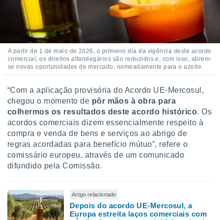
conteúdos.
ção
ão através
A partir de 1 de maio de 2026, o primeiro dia da vigência deste acordo
de
comercial, os direitos alfandegários são reduzidos e, com isso, abrem-
,
se novas oportunidades de mercado, nomeadamente para o azeite.
 e
“Com a aplicação provisória do Acordo UE-Mercosul,
dos,
publicidade
chegou o momento de
pôr mãos à obra para
s, estudos
colhermos os resultados deste acordo histórico
. Os
a e
acordos comerciais dizem essencialmente respeito à
mento de
compra e venda de bens e serviços ao abrigo de
regras acordadas para benefício mútuo”, refere o
ossos 1199
comissário europeu, através de um comunicado
eiros
difundido pela Comissão.
Artigo relacionado
Depois do acordo UE-Mercosul, a
Europa estreita laços comerciais com