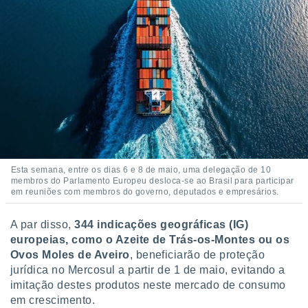
Esta semana, entre os dias 6 e 8 de maio, uma delegação de 10
membros do Parlamento Europeu desloca-se ao Brasil para participar
em reuniões com membros do governo, deputados e empresários.
A par disso,
344 indicações geográficas (IG)
europeias, como o Azeite de Trás-os-Montes ou os
Ovos Moles de Aveiro
, beneficiarão de proteção
jurídica no Mercosul a partir de 1 de maio, evitando a
imitação destes produtos neste mercado de consumo
em crescimento.