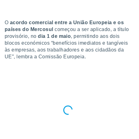
para lhe
licidade e
ados com
O
acordo comercial entre a União Europeia e os
esmo. Pode
países do Mercosul
começou a ser aplicado, a título
ais
provisório, no
dia 1 de maio
, permitindo aos dois
s na nossa
blocos económicos “benefícios imediatos e tangíveis
 Cookies
e
u
às empresas, aos trabalhadores e aos cidadãos da
nto a
UE”, lembra a Comissão Europeia.
omento,
 botão
de cookies
na parte
nossa
.
IVAMENTE,
as
tes a