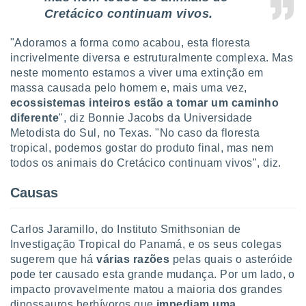
o qual se
Cretácico continuam vivos.
ara tal,
 o seu
"Adoramos a forma como acabou, esta floresta
to ou opor-
incrivelmente diversa e estruturalmente complexa. Mas
essamento
neste momento estamos a viver uma extinção em
m qualquer
massa causada pelo homem e, mais uma vez,
ando em “
 ou na
ecossistemas inteiros estão a tomar um caminho
diferente
", diz Bonnie Jacobs da Universidade
 Cookies
Metodista do Sul, no Texas. "No caso da floresta
te.
tropical, podemos gostar do produto final, mas nem
todos os animais do Cretácico continuam vivos", diz.
 nossos
Causas
s o
o de
Carlos Jaramillo, do Instituto Smithsonian de
Investigação Tropical do Panamá, e os seus colegas
e/ou aceder
sugerem que há
várias razões
pelas quais o asteróide
ões num
pode ter causado esta grande mudança. Por um lado, o
utilizar
ados para
impacto provavelmente matou a maioria dos grandes
publicidade,
dinossauros herbívoros que
impediam uma