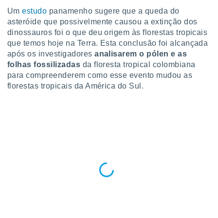
para lhe
Um
estudo
panamenho sugere que a queda do
licidade e
asteróide que possivelmente causou a extinção dos
ados com
dinossauros foi o que deu origem às florestas tropicais
esmo. Pode
que temos hoje na Terra. Esta conclusão foi alcançada
ais
após os investigadores
analisarem o pólen e as
s na nossa
folhas fossilizadas
da floresta tropical colombiana
 Cookies
e
para compreenderem como esse evento mudou as
u
florestas tropicais da América do Sul.
nto a
omento,
 botão
de cookies
na parte
nossa
.
IVAMENTE,
as
tes a