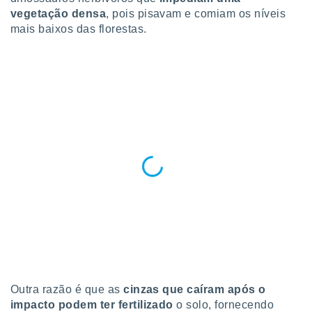
 para
vegetação densa
, pois pisavam e comiam os níveis
mais baixos das florestas.
a, utilizar
selecionar
a, criar
personalizar
tilizar
selecionar
dos, medir
nho da
, medir o
o dos
r os
ravés de
s ou
s de dados
es fontes,
 e melhorar
ilizar dados
Outra razão é que as
cinzas que caíram após o
ara
impacto podem ter fertilizado
o solo, fornecendo