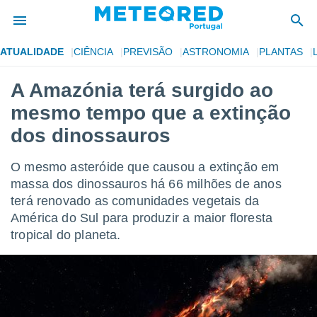
ATUALIDADE
CIÊNCIA
PREVISÃO
ASTRONOMIA
PLANTAS
de
A Amazónia terá surgido ao
 da
mesmo tempo que a extinção
empo.pt) foi
or
dos dinossauros
is para
e as
O mesmo asteróide que causou a extinção em
 fornecidas
 qualidade.
massa dos dinossauros há 66 milhões de anos
r a este
terá renovado as comunidades vegetais da
s das
América do Sul para produzir a maior floresta
opções:
tropical do planeta.
ookies e
 forma
e digital
da,