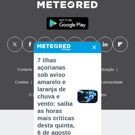
7 ilhas
açorianas
Contacto
Sobre nós
FAQ
Termos de utilização
sob aviso
amarelo e
Cookies
Política de privacidade
Definições de privacidade
laranja de
© 2026 Meteored. Todos os direitos reservados
chuva e
vento: saiba
as horas
mais críticas
desta quinta,
6 de agosto