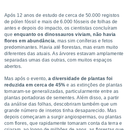
tar a
de cookies,
uar a
Após 12 anos de estudo de cerca de 50.000 registos
osso site
de pólen fóssil e mais de 6.000 fósseis de folhas de
este caso,
antes e depois do impacto, os cientistas concluíram
lo de que
que
enquanto os dinossauros viviam, não havia
talaremos
flores em abundância
, mas sim coníferas e fetos
s para
predominantes. Havia até florestas, mas eram muito
a navegação
diferentes das atuais. As árvores estavam amplamente
, mas não
separadas umas das outras, com muitos espaços
s cookies
abertos.
ar o
nto ou
Mas após o evento,
a diversidade de plantas foi
ntar
 ou
reduzida em cerca de 45%
e as extinções de plantas
tornaram-se generalizadas, particularmente entre as
dos,
plantas portadoras de sementes. Além disso, a partir
ssa
da análise das folhas, descobriram também que um
ublicidade
grande número de insetos tinha desaparecido. Mas
depois começaram a surgir angiospermas, ou plantas
ada. Pode
nstalação de
com flores, que rapidamente tomaram conta da terra e
ceder ao
criaram, ao longo de milhões de anos, as florestas que