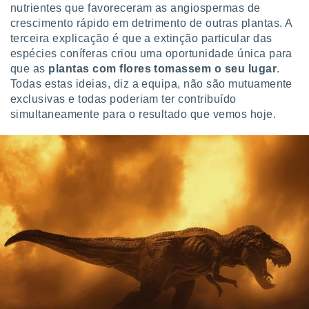
conteúdos.
nutrientes que favoreceram as angiospermas de
crescimento rápido em detrimento de outras plantas. A
ção
terceira explicação é que a extinção particular das
espécies coníferas criou uma oportunidade única para
ão através
que as
plantas com flores tomassem o seu lugar
.
de
Todas estas ideias, diz a equipa, não são mutuamente
,
exclusivas e todas poderiam ter contribuído
 e
simultaneamente para o resultado que vemos hoje.
dos,
publicidade
s, estudos
a e
mento de
ossos 1199
eiros