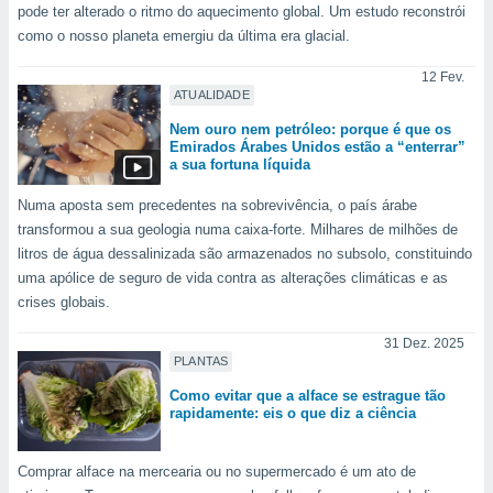
pode ter alterado o ritmo do aquecimento global. Um estudo reconstrói
 para
como o nosso planeta emergiu da última era glacial.
a, utilizar
selecionar
12 Fev.
ATUALIDADE
a, criar
Nem ouro nem petróleo: porque é que os
personalizar
Emirados Árabes Unidos estão a “enterrar”
tilizar
a sua fortuna líquida
selecionar
Numa aposta sem precedentes na sobrevivência, o país árabe
dos, medir
transformou a sua geologia numa caixa-forte. Milhares de milhões de
nho da
litros de água dessalinizada são armazenados no subsolo, constituindo
, medir o
uma apólice de seguro de vida contra as alterações climáticas e as
o dos
crises globais.
r os
31 Dez. 2025
ravés de
PLANTAS
s ou
s de dados
Como evitar que a alface se estrague tão
es fontes,
rapidamente: eis o que diz a ciência
 e melhorar
ilizar dados
Comprar alface na mercearia ou no supermercado é um ato de
ara