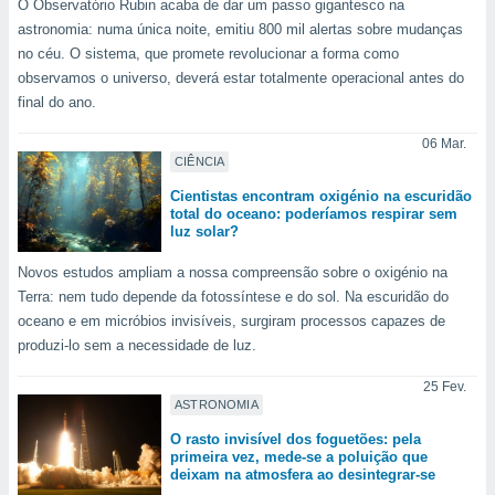
O Observatório Rubin acaba de dar um passo gigantesco na
ite através
astronomia: numa única noite, emitiu 800 mil alertas sobre mudanças
atura,
no céu. O sistema, que promete revolucionar a forma como
 botão
observamos o universo, deverá estar totalmente operacional antes do
final do ano.
nto, nós e
06 Mar.
arceiros
CIÊNCIA
cookies,
ores únicos
Cientistas encontram oxigénio na escuridão
total do oceano: poderíamos respirar sem
ias
luz solar?
s para
 aceder e
Novos estudos ampliam a nossa compreensão sobre o oxigénio na
dados
Terra: nem tudo depende da fotossíntese e do sol. Na escuridão do
ais como a
oceano e em micróbios invisíveis, surgiram processos capazes de
 este sitio
eços IP e
produzi-lo sem a necessidade de luz.
ores de
possível
25 Fev.
ASTRONOMIA
es possam
O rasto invisível dos foguetões: pela
os seus
primeira vez, mede-se a poluição que
oais com
deixam na atmosfera ao desintegrar-se
nteresse