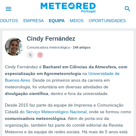
RODUTOS
EMPRESA
EQUIPA
MEIOS
OPORTUNIDADES
de
Cindy Fernández
 da
Comunicadora meteorológica -
144 artigos
empo.pt) foi
or
is para
e as
Cindy Fernández é
Bacharel em Ciências da Atmosfera, com
 fornecidas
especialização em Agrometeorologia
na
Universidade de
 qualidade.
Buenos Aires
. Desde os primeiros anos da carreira em
r a este
meteorologia, foi voluntária em diversas atividades de
s das
divulgação científica
, dentro e fora da universidade.
opções:
Desde 2015 faz parte da equipe de Imprensa e Comunicação
ookies e
Cidadã do
Serviço Meteorológico Nacional
, onde se formou como
 forma
comunicadora meteorológica
. Além de porta-voz da
organização, também faz parte do comitê editorial da Revista
e digital
Meteoros e da equipe de redes sociais. Há mais de 5 anos está
da,