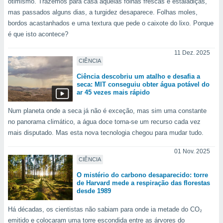
conteúdos.
otimismo. Trazemos para casa aquelas folhas frescas e estaladiças,
mas passados alguns dias, a turgidez desaparece. Folhas moles,
bordos acastanhados e uma textura que pede o caixote do lixo. Porque
ção
é que isto acontece?
ão através
11 Dez. 2025
de
CIÊNCIA
,
 e
Ciência descobriu um atalho e desafia a
seca: MIT conseguiu obter água potável do
dos,
ar 45 vezes mais rápido
publicidade
s, estudos
Num planeta onde a seca já não é exceção, mas sim uma constante
a e
no panorama climático, a água doce torna-se um recurso cada vez
mento de
mais disputado. Mas esta nova tecnologia chegou para mudar tudo.
01 Nov. 2025
ossos 1199
CIÊNCIA
eiros
O mistério do carbono desaparecido: torre
de Harvard mede a respiração das florestas
desde 1989
Há décadas, os cientistas não sabiam para onde ia metade do CO₂
emitido e colocaram uma torre escondida entre as árvores do