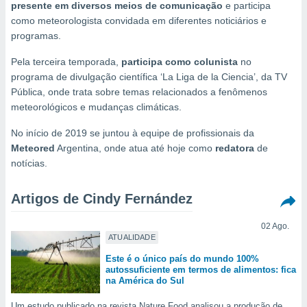
m
presente em diversos meios de comunicação
e participa
 recolhidas
como meteorologista convidada em diferentes noticiários e
cookies ou
programas.
, permite-
Pela terceira temporada,
participa como colunista
no
ar a nossa
programa de divulgação científica ‘La Liga de la Ciencia’, da TV
ara
ACEITAR
Pública, onde trata sobre temas relacionados a fenômenos
 fornecer-
E
meteorológicos e mudanças climáticas.
os de alta
CONTINUAR
sem
No início de 2019 se juntou à equipe de profissionais da
sto.
CONFIGURAÇÕES
Meteored
Argentina, onde atua até hoje como
redatora
de
o botão
notícias.
ontinuar",
r ao
itando a
Artigos de Cindy Fernández
de todos os
óprios ou
02 Ago.
parceiros,
ATUALIDADE
rmitem
Este é o único país do mundo 100%
lisar o
autossuficiente em termos de alimentos: fica
nto no
na América do Sul
em como
 um perfil
Um estudo publicado na revista Nature Food analisou a produção de