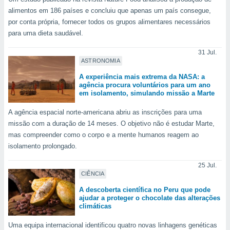
para lhe
alimentos em 186 países e concluiu que apenas um país consegue,
licidade e
por conta própria, fornecer todos os grupos alimentares necessários
ados com
para uma dieta saudável.
esmo. Pode
ais
31 Jul.
ASTRONOMIA
s na nossa
 Cookies
e
A experiência mais extrema da NASA: a
u
agência procura voluntários para um ano
nto a
em isolamento, simulando missão a Marte
omento,
 botão
A agência espacial norte-americana abriu as inscrições para uma
de cookies
missão com a duração de 14 meses. O objetivo não é estudar Marte,
na parte
mas compreender como o corpo e a mente humanos reagem ao
nossa
isolamento prolongado.
.
25 Jul.
IVAMENTE,
CIÊNCIA
A descoberta científica no Peru que pode
ajudar a proteger o chocolate das alterações
as
climáticas
tes a
Uma equipa internacional identificou quatro novas linhagens genéticas