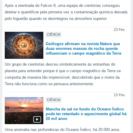
o qual se
Após a reentrada do Falcon 9, uma equipa de cientistas conseguiu
ara tal,
detetar e quantificar pela primeira vez a contaminação química deixada
 o seu
pelo foguetão quando se desintegrou na atmosfera superior.
to ou opor-
essamento
23 Fev.
m qualquer
CIÊNCIA
ando em “
 ou na
Geólogos afirmam na revista Nature que
duas enormes massas de rocha quente
influenciam o campo magnético da Terra
 Cookies
te.
Um grupo de cientistas desceu simbolicamente às entranhas do
planeta para entender porque é que o campo magnético da Terra se
 nossos
comporta de maneira tão imprevisível, descobrindo que o motor da
s o
Terra não funciona como se pensava anteriormente.
o de
15 Fev.
CIÊNCIA
e/ou aceder
Mancha de sal no fundo do Oceano Índico
pode ter retardado o aquecimento global há
ões num
20 mil anos
utilizar
ados para
Uma anomalia nas profundezas do Oceano Índico, há 20.000 anos,
publicidade,