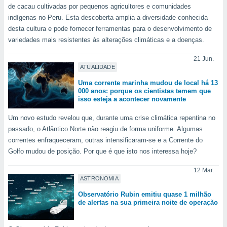
tar a
de cacau cultivadas por pequenos agricultores e comunidades
de cookies,
indígenas no Peru. Esta descoberta amplia a diversidade conhecida
uar a
desta cultura e pode fornecer ferramentas para o desenvolvimento de
osso site
variedades mais resistentes às alterações climáticas e a doenças.
este caso,
lo de que
21 Jun.
talaremos
ATUALIDADE
s para
Uma corrente marinha mudou de local há 13
a navegação
000 anos: porque os cientistas temem que
, mas não
isso esteja a acontecer novamente
s cookies
Um novo estudo revelou que, durante uma crise climática repentina no
ar o
nto ou
passado, o Atlântico Norte não reagiu de forma uniforme. Algumas
ntar
correntes enfraqueceram, outras intensificaram-se e a Corrente do
 ou
Golfo mudou de posição. Por que é que isto nos interessa hoje?
dos,
12 Mar.
ssa
ASTRONOMIA
ublicidade
Observatório Rubin emitiu quase 1 milhão
de alertas na sua primeira noite de operação
ada. Pode
nstalação de
ceder ao