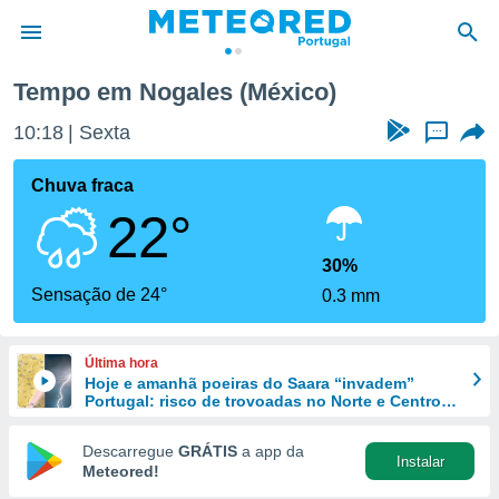
Tempo em Nogales (México)
de
10:18
Sexta
...
 da
empo.pt) foi
Chuva fraca
or
22°
is para
e as
 fornecidas
30%
 qualidade.
Sensação de 24°
0.3 mm
r a este
s das
opções:
Última hora
Hoje e amanhã poeiras do Saara “invadem”
ookies e
Portugal: risco de trovoadas no Norte e Centro
 forma
aumenta
Descarregue
GRÁTIS
a app da
Instalar
e digital
Meteored!
da,