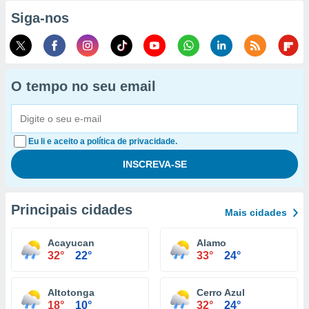
Siga-nos
O tempo no seu email
Eu li e aceito a política de privacidade.
Principais cidades
Mais cidades
Acayucan
Alamo
32°
22°
33°
24°
Altotonga
Cerro Azul
18°
10°
32°
24°