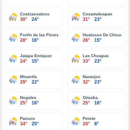
Coatzacoalcos
Cosamaloapan
30°
24°
31°
23°
Fortín de las Flores
Huatusco De Chicuellar
28°
16°
26°
15°
Jalapa Enriquez
Las Choapas
24°
15°
33°
23°
Misantla
Naranjos
29°
22°
32°
23°
Nogales
Orizaba
25°
16°
25°
16°
Panuco
Perote
34°
25°
20°
8°