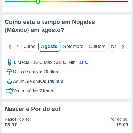
conteúdos.
ção
Como está o tempo em Nogales
ão através
(México) em
agosto
?
de
,
 e
o
Junho
Julho
Agosto
Setembro
Outubro
Novembro
dos,
publicidade
T. Média :
16°C
Máx.:
21°C
Min:
11°C
s, estudos
Dias de chuva:
20
dias
a e
mento de
Acum. de chuva:
140 mm
Vento médio:
7 km/h
ossos 1199
eiros
Nascer e Pôr do sol
Nascer do sol
Pôr do sol
06:07
19:00