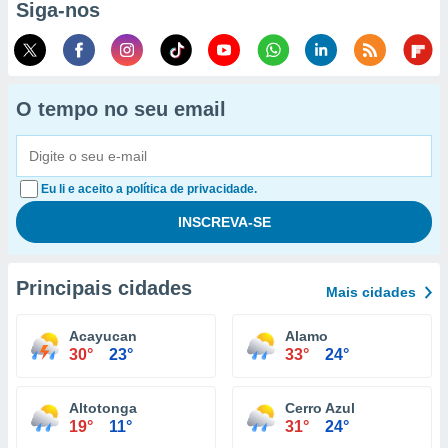
Siga-nos
O tempo no seu email
Eu li e aceito a política de privacidade.
Principais cidades
Mais cidades
Acayucan
Alamo
30°
23°
33°
24°
Altotonga
Cerro Azul
19°
11°
31°
24°