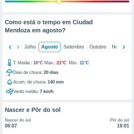
conteúdos.
ção
Como está o tempo em Ciudad
ão através
Mendoza em
agosto
?
de
,
 e
o
Junho
Julho
Agosto
Setembro
Outubro
Novembro
dos,
publicidade
T. Média :
16°C
Máx.:
21°C
Min:
11°C
s, estudos
Dias de chuva:
20
dias
a e
mento de
Acum. de chuva:
140 mm
Vento médio:
7 km/h
ossos 1199
eiros
Nascer e Pôr do sol
Nascer do sol
Pôr do sol
06:07
19:01