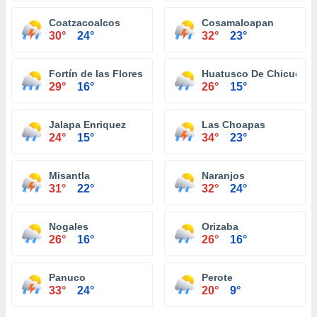
Coatzacoalcos
Cosamaloapan
30°
24°
32°
23°
Fortín de las Flores
Huatusco De Chicuellar
29°
16°
26°
15°
Jalapa Enriquez
Las Choapas
24°
15°
34°
23°
Misantla
Naranjos
31°
22°
32°
24°
Nogales
Orizaba
26°
16°
26°
16°
Panuco
Perote
33°
24°
20°
9°