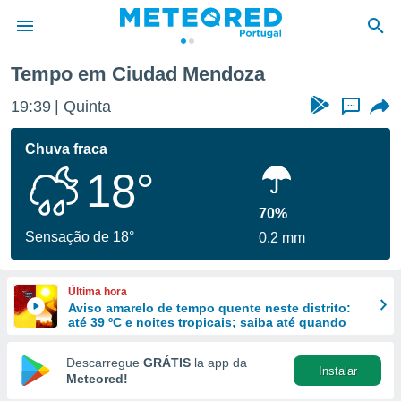
Tempo em Ciudad Mendoza
de
19:39
Quinta
...
 da
empo.pt) foi
Chuva fraca
or
18°
is para
e as
 fornecidas
70%
 qualidade.
Sensação de 18°
0.2 mm
r a este
s das
opções:
Última hora
Aviso amarelo de tempo quente neste distrito:
ookies e
até 39 ºC e noites tropicais; saiba até quando
 forma
Descarregue
GRÁTIS
la app da
Instalar
e digital
Meteored!
da,