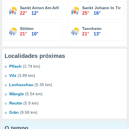
Sankt Anton Am Arlberg
Sankt Johann In Tirol
22°
12°
25°
16°
Sölden
Tannheim
21°
10°
21°
13°
Localidades próximas
Pflach
(2.74 km)
Vils
(3.89 km)
Lechaschau
(5.35 km)
Wängle
(5.54 km)
Reutte
(5.9 km)
Grän
(9.58 km)
O tempo...