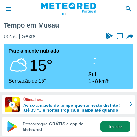
Tempo em Musau
de
05:50
Sexta
...
 da
empo.pt) foi
Parcialmente nublado
or
15°
is para
e as
 fornecidas
Sul
 qualidade.
Sensação de 15°
1
8 km/h
r a este
s das
opções:
Última hora
Aviso amarelo de tempo quente neste distrito:
ookies e
até 39 ºC e noites tropicais; saiba até quando
 forma
Descarregue
GRÁTIS
a app da
Instalar
e digital
Meteored!
da,