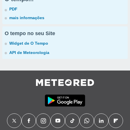
PDF
mais informações
O tempo no seu Site
Widget de O Tempo
API de Meteorologia