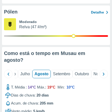
conteúdos.
Pólen
Detalhe
ção
Moderado
ão através
Relva (47 #/m³)
de
,
 e
dos,
publicidade
Como está o tempo em Musau em
s, estudos
agosto
?
a e
mento de
o
Junho
Julho
Agosto
Setembro
Outubro
Novembro
ossos 1199
eiros
T. Média :
14°C
Máx.:
19°C
Min:
10°C
Dias de chuva:
20
dias
Acum. de chuva:
205 mm
Vento médio:
5 km/h