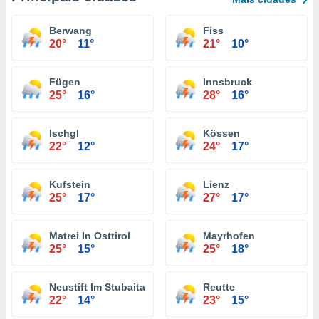
Berwang
Fiss
20°
11°
21°
10°
Fügen
Innsbruck
25°
16°
28°
16°
Ischgl
Kössen
22°
12°
24°
17°
Kufstein
Lienz
25°
17°
27°
17°
Matrei In Osttirol
Mayrhofen
25°
15°
25°
18°
Neustift Im Stubaital
Reutte
22°
14°
23°
15°