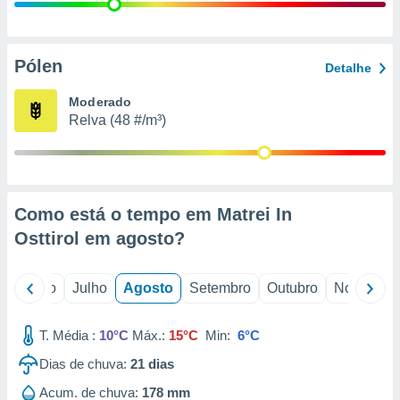
conteúdos.
ção
Pólen
Detalhe
ão através
de
Moderado
,
Relva (48 #/m³)
 e
dos,
publicidade
s, estudos
Como está o tempo em Matrei In
a e
mento de
Osttirol em
agosto
?
ossos 1199
o
Junho
Julho
Agosto
Setembro
Outubro
Novembro
eiros
T. Média :
10°C
Máx.:
15°C
Min:
6°C
Dias de chuva:
21
dias
Acum. de chuva:
178 mm