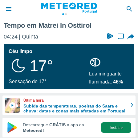
l
Tempo em Matrei In Osttirol
de
04:24
Quinta
...
 da
empo.pt) foi
Céu limpo
or
17°
is para
e as
 fornecidas
Lua minguante
 qualidade.
Sensação de 17°
Iluminada:
46%
r a este
s das
opções:
Última hora
Subida das temperaturas, poeiras do Saara e
ookies e
chuva: datas e zonas mais afetadas em Portugal
 forma
Descarregue
GRÁTIS
a app da
Instalar
e digital
Meteored!
da,