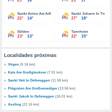
25°
16°
23°
17°
Sankt Anton Am Arlberg
Sankt Johann In Tirol
22°
14°
27°
18°
Sölden
Tannheim
23°
13°
22°
15°
Localidades próximas
Virgen
(5.16 km)
Kals Am Großglockner
(7.01 km)
Sankt Veit In Defereggen
(11.58 km)
Prägraten Am Großvenediger
(13.56 km)
Sankt Jakob In Defereggen
(16.01 km)
Assling
(22.16 km)