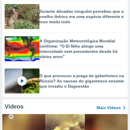
Durante décadas ninguém percebeu que o
coelho ibérico era uma espécie diferente e
isso muda tudo
A Organização Meteorológica Mundial
confirma: "O El Niño atinge uma
intensidade sem precedentes desde há
vários anos"
O que provocou a praga de gafanhotos na
Rússia? As causas do gigantesco enxame
que invadiu o Daguestão
Vídeos
Mais Vídeos