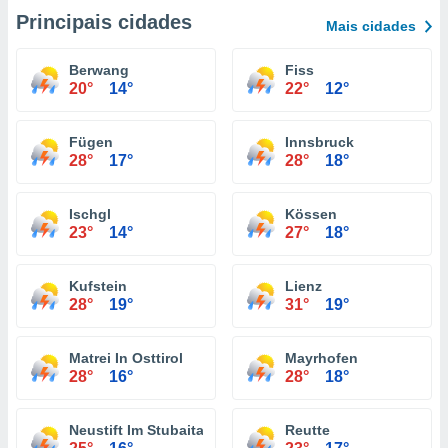
Principais cidades
Mais cidades
Berwang
Fiss
20°
14°
22°
12°
Fügen
Innsbruck
28°
17°
28°
18°
Ischgl
Kössen
23°
14°
27°
18°
Kufstein
Lienz
28°
19°
31°
19°
Matrei In Osttirol
Mayrhofen
28°
16°
28°
18°
Neustift Im Stubaital
Reutte