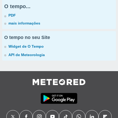
O tempo...
PDF
mais informações
O tempo no seu Site
Widget de O Tempo
API de Meteorologia