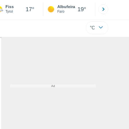
Fiss
Albufeira
Lisboa
17°
19°
Tyrol
Faro
Lisboa
°C