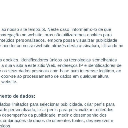
Aviso amarelo
Aviso moderado por temperaturas
elevadas em Fiss hoje
r ao nosso site tempo.pt. Neste caso, informamo-lo de que
h
navegação no website, mas não utilizaremos cookies para
nteúdos personalizados, embora possa visualizar publicidade
e aceder ao nosso website através desta assinatura, clicando no
s cookies, identificadores únicos ou tecnologias semelhantes
gal
 sua visita a este sitio Web, endereços IP e identificadores de
r os seus dados pessoais com base num interesse legítimo, ao
ura
Radar de Chuva
Satélites
Modelos
ou opor-se ao processamento de dados em qualquer altura,
 website.
mento de dados:
omingo
Segunda
Terça
Quarta
dos limitados para selecionar publicidade, criar perfis para
9 Ago.
10 Ago.
11 Ago.
12 Ago.
idade personalizada, criar perfis para personalizar conteúdos,
ir o desempenho da publicidade, medir o desempenho dos
 combinações de dados de diferentes fontes, desenvolver e
eúdos.
80%
90%
70%
50%