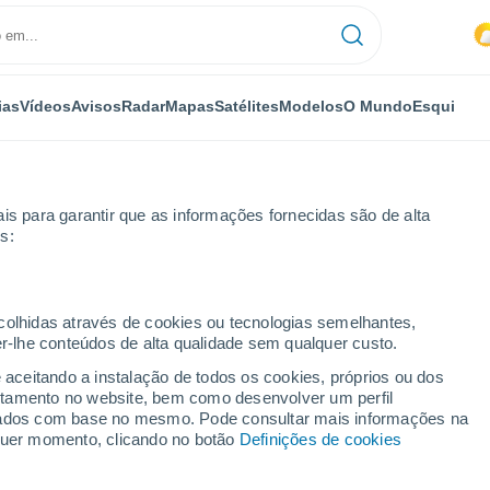
ias
Vídeos
Avisos
Radar
Mapas
Satélites
Modelos
O Mundo
Esqui
is para garantir que as informações fornecidas são de alta
s:
ecolhidas através de cookies ou tecnologias semelhantes,
er-lhe conteúdos de alta qualidade sem qualquer custo.
e aceitando a instalação de todos os cookies, próprios ou dos
rtamento no website, bem como desenvolver um perfil
...
lizados com base no mesmo. Pode consultar mais informações na
lquer momento, clicando no botão
Definições de cookies
Por horas
Chuva fraca nas próximas horas