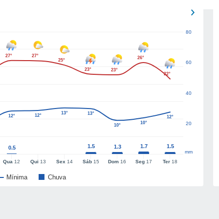
80
27°
27°
26°
25°
60
23°
23°
22°
40
13°
13°
12°
12°
12°
10°
20
10°
1.5
1.7
1.5
1.3
0.5
mm
Qua
12
Qui
13
Sex
14
Sáb
15
Dom
16
Seg
17
Ter
18
Mínima
Chuva