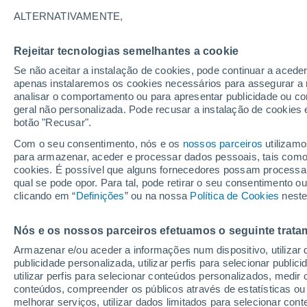
17°
ALTERNATIVAMENTE,
Rejeitar tecnologias semelhantes a cookie
Oeste
Se não aceitar a instalação de cookies, pode continuar a acede
Sensação de 17°
2
-
16 km/
apenas instalaremos os cookies necessários para assegurar a 
analisar o comportamento ou para apresentar publicidade ou co
geral não personalizada. Pode recusar a instalação de cookies 
botão "Recusar".
Última hora
Subida das temperaturas, poeiras do Saara e
Com o seu consentimento, nós e os
nossos parceiros
utilizamo
chuva: datas e zonas mais afetadas em Portu
para armazenar, aceder e processar dados pessoais, tais como a
cookies. É possível que alguns fornecedores possam processa
O Tempo 1 - 7 Dias
Atualidade
Mapas de temperat
qual se pode opor. Para tal, pode retirar o seu consentimento 
clicando em “
Definições
” ou na nossa
Política de Cookies
neste
Nós e os nossos parceiros efetuamos o seguinte trata
Amanhã
Sábado
D
Hoje
Armazenar e/ou aceder a informações num dispositivo, utilizar da
7 Ago.
8 Ago.
6 Ago.
publicidade personalizada, utilizar perfis para selecionar public
utilizar perfis para selecionar conteúdos personalizados, med
conteúdos, compreender os públicos através de estatísticas ou
melhorar serviços, utilizar dados limitados para selecionar cont
90%
30%
90%