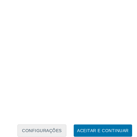
Calendário Lunar
Seg
Ter
Qua
Qui
Sex
Sáb
Domo
6
7
8
9
10
11
12
13
14
15
16
17
18
19
CONFIGURAÇÕES
ACEITAR E CONTINUAR