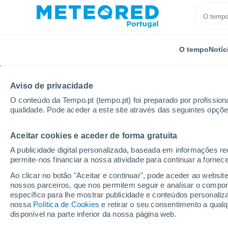
O tempo
Notíc
Aviso de privacidade
O conteúdo da Tempo.pt (tempo.pt) foi preparado por profissiona
qualidade. Pode aceder a este site através das seguintes opçõe
Aceitar cookies e aceder de forma gratuita
Início
Áustria
Estado da federeção de Tirol
Fiss
A publicidade digital personalizada, baseada em informações r
permite-nos financiar a nossa atividade para continuar a fornec
Tempo em Fiss
Ao clicar no botão "Aceitar e continuar", pode aceder ao websit
nossos parceiros, que nos permitem seguir e analisar o compo
08:53
Quinta
específico para lhe mostrar publicidade e conteúdos persona
nossa
Política de Cookies
e retirar o seu consentimento a qua
disponível na parte inferior da nossa página web.
Nuvens dispersas