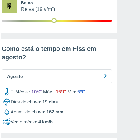
Baixo
Relva (19 #/m³)
Como está o tempo em Fiss em
agosto
?
Agosto
T. Média :
10°C
Máx.:
15°C
Min:
5°C
Dias de chuva:
19
dias
Acum. de chuva:
162 mm
Vento médio:
4 km/h