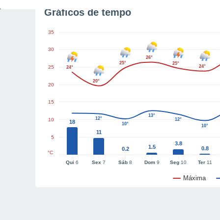
Gráficos de tempo
35
30
26°
25°
25°
24°
25
24°
20°
20
15
13°
12°
10
12°
18
10°
10°
11
5
3.8
1.5
0.8
0.2
°C
Qui
6
Sex
7
Sáb
8
Dom
9
Seg
10
Ter
11
Máxima