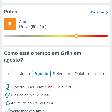
conteúdos.
Pólen
Detalhe
ção
Alto
ão através
Relva (60 #/m³)
de
,
 e
dos,
publicidade
Como está o tempo em Grän em
s, estudos
agosto
?
a e
mento de
o
Junho
Julho
Agosto
Setembro
Outubro
Novembro
ossos 1199
eiros
T. Média :
14°C
Máx.:
19°C
Min:
9°C
Dias de chuva:
20
dias
Acum. de chuva:
211 mm
Vento médio:
5 km/h