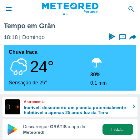
Tempo em Grän
de
18:18
Domingo
...
 da
empo.pt) foi
Chuva fraca
or
24°
is para
e as
 fornecidas
30%
 qualidade.
Sensação de 25°
0.1 mm
r a este
s das
opções:
Astronomia
Incrível: descoberto um planeta potencialmente
ookies e
habitável a apenas 25 anos-luz da Terra
 forma
Descarregue
GRÁTIS
a app da
Instalar
e digital
Meteored!
da,