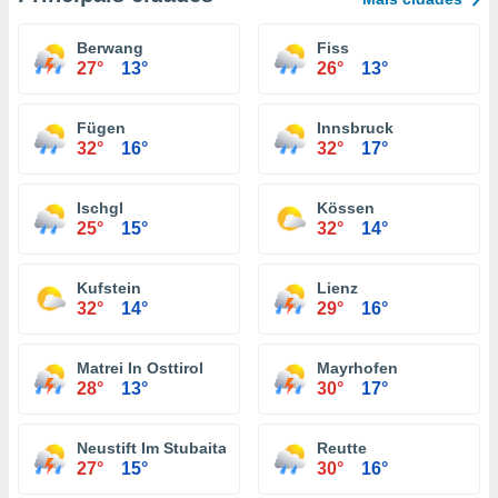
Berwang
Fiss
27°
13°
26°
13°
Fügen
Innsbruck
32°
16°
32°
17°
Ischgl
Kössen
25°
15°
32°
14°
Kufstein
Lienz
32°
14°
29°
16°
Matrei In Osttirol
Mayrhofen
28°
13°
30°
17°
Neustift Im Stubaital
Reutte
27°
15°
30°
16°