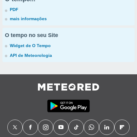
PDF
mais informações
O tempo no seu Site
Widget de O Tempo
API de Meteorologia