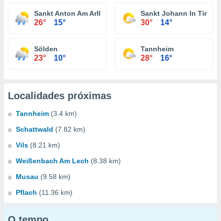
Sankt Anton Am Arlberg
Sankt Johann In Tirol
26°
15°
30°
14°
Sölden
Tannheim
23°
10°
28°
16°
Localidades próximas
Tannheim
(3.4 km)
Schattwald
(7.82 km)
Vils
(8.21 km)
Weißenbach Am Lech
(8.38 km)
Musau
(9.58 km)
Pflach
(11.36 km)
O tempo...