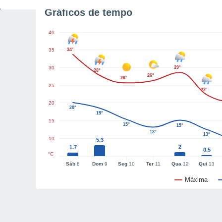
Gráficos de tempo
40
35
34°
30
29°
28°
26°
26°
25
22°
20
20°
19°
15
15°
15°
13°
13°
10
5.3
2
1.7
0.5
°C
Sáb
8
Dom
9
Seg
10
Ter
11
Qua
12
Qui
13
Máxima