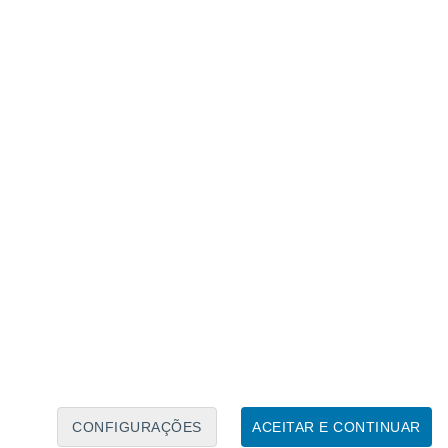
Calendário Lunar
Seg
Ter
Qua
Qui
Sex
Sáb
Domo
8
9
10
11
12
13
14
15
16
17
18
19
20
21
CONFIGURAÇÕES
ACEITAR E CONTINUAR