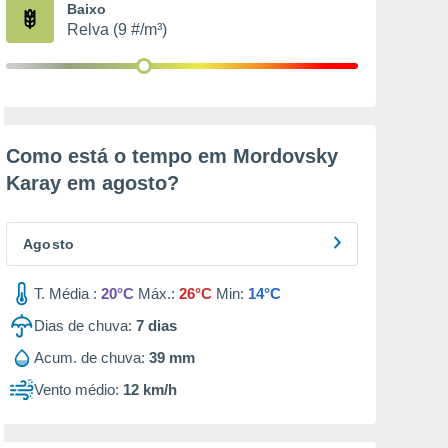
Baixo
Relva (9 #/m³)
Como está o tempo em Mordovsky
Karay em
agosto
?
Agosto
T. Média :
20°C
Máx.:
26°C
Min:
14°C
Dias de chuva:
7
dias
Acum. de chuva:
39 mm
Vento médio:
12 km/h