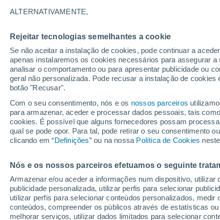
27°
ALTERNATIVAMENTE,
Rejeitar tecnologias semelhantes a cookie
30%
Se não aceitar a instalação de cookies, pode continuar a acede
Sensação de 28°
0.1 mm
apenas instalaremos os cookies necessários para assegurar a 
analisar o comportamento ou para apresentar publicidade ou co
geral não personalizada. Pode recusar a instalação de cookies 
botão "Recusar".
Última hora
40 ºC à vista em Portugal na próxima semana
Com o seu consentimento, nós e os
nossos parceiros
utilizamo
calor intensifica a partir de quarta, 12 de ago
para armazenar, aceder e processar dados pessoais, tais como a
cookies. É possível que alguns fornecedores possam processa
O Tempo 1 - 7 Dias
Atualidade
Mapas de chuva
R
qual se pode opor. Para tal, pode retirar o seu consentimento 
clicando em “
Definições
” ou na nossa
Política de Cookies
neste
Nós e os nossos parceiros efetuamos o seguinte trata
Amanhã
Segunda
Hoje
Armazenar e/ou aceder a informações num dispositivo, utilizar da
9 Ago.
10 Ago.
8 Ago.
publicidade personalizada, utilizar perfis para selecionar public
utilizar perfis para selecionar conteúdos personalizados, med
conteúdos, compreender os públicos através de estatísticas ou
melhorar serviços, utilizar dados limitados para selecionar cont
80%
80%