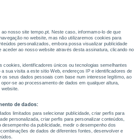
Risco de Tempestades
Amanhã pela tarde
r ao nosso site tempo.pt. Neste caso, informamo-lo de que
navegação no website, mas não utilizaremos cookies para
nteúdos personalizados, embora possa visualizar publicidade
e aceder ao nosso website através desta assinatura, clicando no
:
s cookies, identificadores únicos ou tecnologias semelhantes
sto
 sua visita a este sitio Web, endereços IP e identificadores de
r os seus dados pessoais com base num interesse legítimo, ao
adar de Chuva
Satélites
Modelos
ou opor-se ao processamento de dados em qualquer altura,
 website.
mento de dados:
Terça
Quarta
Quinta
Sexta
dos limitados para selecionar publicidade, criar perfis para
11 Ago.
12 Ago.
13 Ago.
14 Ago.
idade personalizada, criar perfis para personalizar conteúdos,
ir o desempenho da publicidade, medir o desempenho dos
 combinações de dados de diferentes fontes, desenvolver e
eúdos.
70%
50%