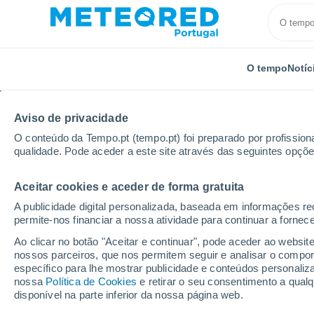
O tempo
Notíc
Aviso de privacidade
O conteúdo da Tempo.pt (tempo.pt) foi preparado por profissiona
qualidade. Pode aceder a este site através das seguintes opçõe
Aceitar cookies e aceder de forma gratuita
Início
Rússia
Oblast de Saratov
Mordovsky Kar
A publicidade digital personalizada, baseada em informações r
permite-nos financiar a nossa atividade para continuar a fornec
Tempo em Mordovsky 
Ao clicar no botão "Aceitar e continuar", pode aceder ao websit
nossos parceiros, que nos permitem seguir e analisar o compo
19:23
Sábado
específico para lhe mostrar publicidade e conteúdos persona
nossa
Política de Cookies
e retirar o seu consentimento a qua
disponível na parte inferior da nossa página web.
Chuva fraca