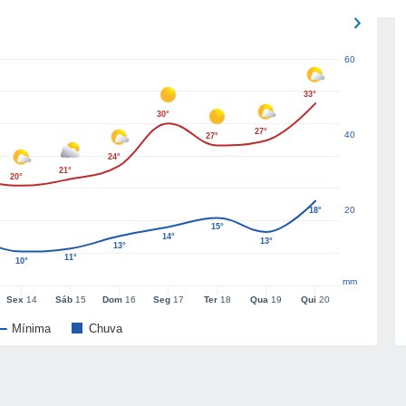
60
33°
30°
27°
40
27°
24°
21°
20°
20
18°
15°
14°
13°
13°
11°
10°
mm
Sex
14
Sáb
15
Dom
16
Seg
17
Ter
18
Qua
19
Qui
20
Mínima
Chuva