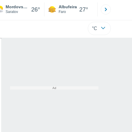
Mordovsky Karay
Albufeira
Lisboa
26°
27°
Saratov
Faro
Lisboa
°C