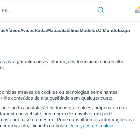
ias
Vídeos
Avisos
Radar
Mapas
Satélites
Modelos
O Mundo
Esqui
is para garantir que as informações fornecidas são de alta
s:
ay
ecolhidas através de cookies ou tecnologias semelhantes,
er-lhe conteúdos de alta qualidade sem qualquer custo.
Karay
e aceitando a instalação de todos os cookies, próprios ou dos
rtamento no website, bem como desenvolver um perfil
...
lizados com base no mesmo. Pode consultar mais informações na
lquer momento, clicando no botão
Definições de cookies
Por horas
Céu nublado nas próximas horas