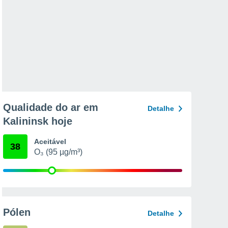
Qualidade do ar em
Detalhe
Kalininsk hoje
Aceitável
38
O₃ (95 µg/m³)
Pólen
Detalhe