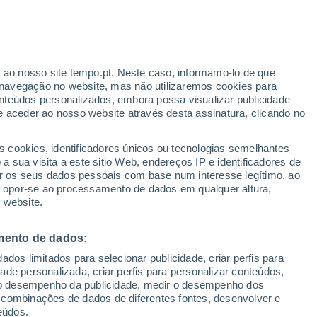
r ao nosso site tempo.pt. Neste caso, informamo-lo de que
h
navegação no website, mas não utilizaremos cookies para
nteúdos personalizados, embora possa visualizar publicidade
e aceder ao nosso website através desta assinatura, clicando no
s cookies, identificadores únicos ou tecnologias semelhantes
gal
 sua visita a este sitio Web, endereços IP e identificadores de
r os seus dados pessoais com base num interesse legítimo, ao
Radar de Chuva
Satélites
Modelos
ou opor-se ao processamento de dados em qualquer altura,
 website.
mento de dados:
omingo
Segunda
Terça
Quarta
dos limitados para selecionar publicidade, criar perfis para
9 Ago.
10 Ago.
11 Ago.
12 Ago.
idade personalizada, criar perfis para personalizar conteúdos,
ir o desempenho da publicidade, medir o desempenho dos
 combinações de dados de diferentes fontes, desenvolver e
eúdos.
90%