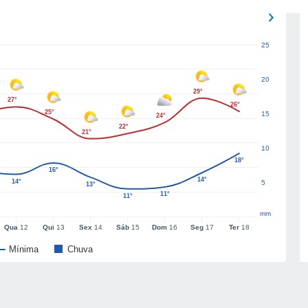
25
20
29°
27°
26°
25°
15
24°
22°
21°
10
18°
16°
14°
14°
5
13°
11°
11°
mm
Qua
12
Qui
13
Sex
14
Sáb
15
Dom
16
Seg
17
Ter
18
Mínima
Chuva