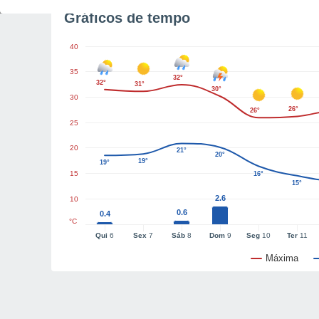
Gráficos de tempo
40
35
32°
32°
31°
30°
30
26°
26°
25
20
21°
20°
19°
19°
15
16°
15°
2.6
10
0.6
0.4
°C
Qui
6
Sex
7
Sáb
8
Dom
9
Seg
10
Ter
11
Máxima