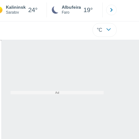
Kalininsk
Albufeira
Lisboa
24°
19°
Saratov
Faro
Lisboa
°C