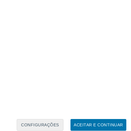
Calendário Lunar
Seg
Ter
Qua
Qui
Sex
Sáb
Domo
6
7
8
9
10
11
12
13
14
15
16
17
18
19
CONFIGURAÇÕES
ACEITAR E CONTINUAR