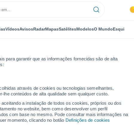
ias
Vídeos
Avisos
Radar
Mapas
Satélites
Modelos
O Mundo
Esqui
is para garantir que as informações fornecidas são de alta
s:
ecolhidas através de cookies ou tecnologias semelhantes,
er-lhe conteúdos de alta qualidade sem qualquer custo.
e aceitando a instalação de todos os cookies, próprios ou dos
rtamento no website, bem como desenvolver um perfil
...
lizados com base no mesmo. Pode consultar mais informações na
lquer momento, clicando no botão
Definições de cookies
Por horas
Intervalos nublados nas
próximas horas