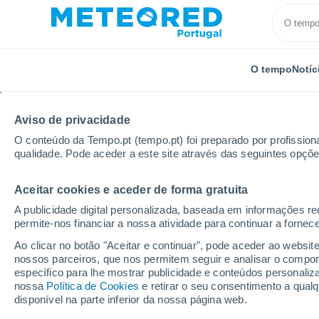
O tempo
Notíc
Aviso de privacidade
O conteúdo da Tempo.pt (tempo.pt) foi preparado por profissiona
qualidade. Pode aceder a este site através das seguintes opçõe
Aceitar cookies e aceder de forma gratuita
Início
Rússia
Oblast de Saratov
Kalininsk
A publicidade digital personalizada, baseada em informações r
permite-nos financiar a nossa atividade para continuar a fornec
Tempo em Kalininsk
Ao clicar no botão "Aceitar e continuar", pode aceder ao websit
nossos parceiros, que nos permitem seguir e analisar o compo
08:58
Quinta
específico para lhe mostrar publicidade e conteúdos persona
nossa
Política de Cookies
e retirar o seu consentimento a qua
disponível na parte inferior da nossa página web.
Limpo