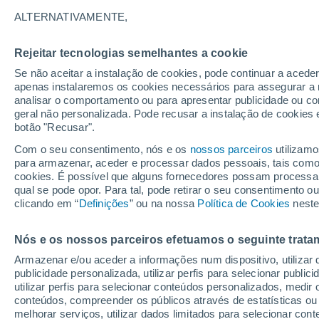
24°
ALTERNATIVAMENTE,
Rejeitar tecnologias semelhantes a cookie
Sul
Se não aceitar a instalação de cookies, pode continuar a acede
Sensação de 25°
8
-
20 km/
apenas instalaremos os cookies necessários para assegurar a 
analisar o comportamento ou para apresentar publicidade ou co
geral não personalizada. Pode recusar a instalação de cookies 
botão "Recusar".
Última hora
Subida das temperaturas, poeiras do Saara e
Com o seu consentimento, nós e os
nossos parceiros
utilizamo
chuva: datas e zonas mais afetadas em Portu
para armazenar, aceder e processar dados pessoais, tais como a
cookies. É possível que alguns fornecedores possam processa
O Tempo 1 - 7 Dias
Atualidade
Mapas de nuvens
qual se pode opor. Para tal, pode retirar o seu consentimento 
clicando em “
Definições
” ou na nossa
Política de Cookies
neste
Nós e os nossos parceiros efetuamos o seguinte trata
Amanhã
Sábado
D
Hoje
Armazenar e/ou aceder a informações num dispositivo, utilizar da
7 Ago.
8 Ago.
6 Ago.
publicidade personalizada, utilizar perfis para selecionar public
utilizar perfis para selecionar conteúdos personalizados, med
conteúdos, compreender os públicos através de estatísticas ou
melhorar serviços, utilizar dados limitados para selecionar cont
60%
50%