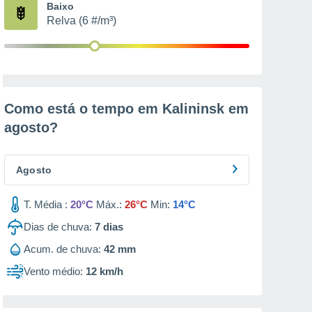
Baixo
Relva (6 #/m³)
Como está o tempo em Kalininsk em
agosto
?
Agosto
T. Média :
20°C
Máx.:
26°C
Min:
14°C
Dias de chuva:
7
dias
Acum. de chuva:
42 mm
Vento médio:
12 km/h