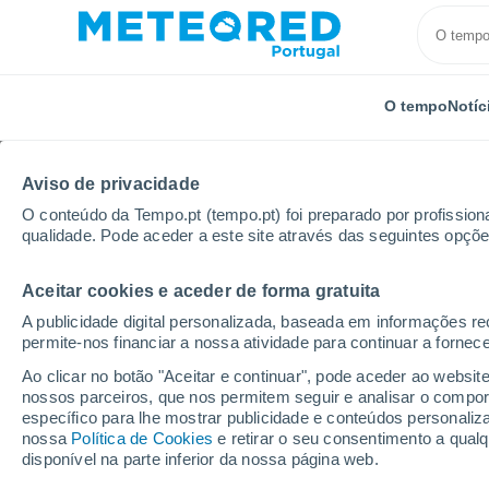
O tempo
Notíc
Aviso de privacidade
O conteúdo da Tempo.pt (tempo.pt) foi preparado por profissiona
qualidade. Pode aceder a este site através das seguintes opçõe
Aceitar cookies e aceder de forma gratuita
Início
Rússia
Oblast de Saratov
Saratov
A publicidade digital personalizada, baseada em informações r
permite-nos financiar a nossa atividade para continuar a fornec
Tempo em Saratov
Ao clicar no botão "Aceitar e continuar", pode aceder ao websit
nossos parceiros, que nos permitem seguir e analisar o compo
17:06
Domingo
específico para lhe mostrar publicidade e conteúdos persona
nossa
Política de Cookies
e retirar o seu consentimento a qua
disponível na parte inferior da nossa página web.
Nuvens dispersas