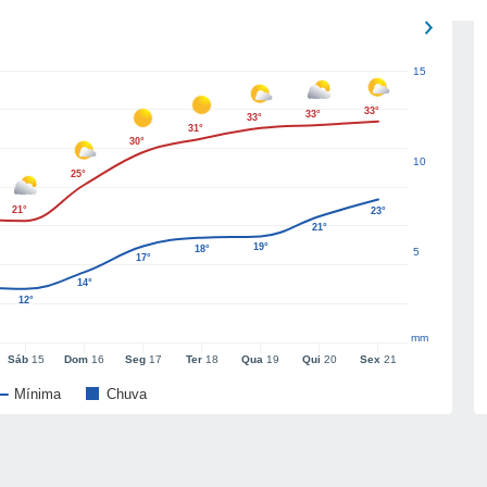
15
33°
33°
33°
31°
30°
10
25°
21°
23°
21°
19°
18°
5
17°
14°
12°
mm
Sáb
15
Dom
16
Seg
17
Ter
18
Qua
19
Qui
20
Sex
21
Mínima
Chuva