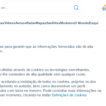
ias
Vídeos
Avisos
Radar
Mapas
Satélites
Modelos
O Mundo
Esqui
is para garantir que as informações fornecidas são de alta
s:
ecolhidas através de cookies ou tecnologias semelhantes,
er-lhe conteúdos de alta qualidade sem qualquer custo.
e aceitando a instalação de todos os cookies, próprios ou dos
rtamento no website, bem como desenvolver um perfil
...
lizados com base no mesmo. Pode consultar mais informações na
lquer momento, clicando no botão
Definições de cookies
Por horas
Chuva fraca nas próximas horas