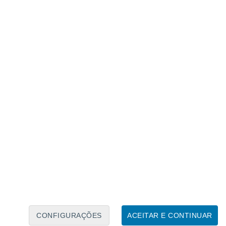
Calendário Lunar
Seg
Ter
Qua
Qui
Sex
Sáb
Domo
9
10
11
12
13
14
15
16
17
18
19
20
21
22
CONFIGURAÇÕES
ACEITAR E CONTINUAR