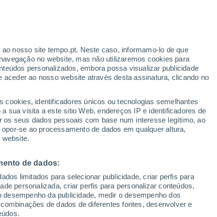
r ao nosso site tempo.pt. Neste caso, informamo-lo de que
h
navegação no website, mas não utilizaremos cookies para
nteúdos personalizados, embora possa visualizar publicidade
e aceder ao nosso website através desta assinatura, clicando no
te
s cookies, identificadores únicos ou tecnologias semelhantes
 sua visita a este sitio Web, endereços IP e identificadores de
r os seus dados pessoais com base num interesse legítimo, ao
adar de Chuva
Satélites
Modelos
ou opor-se ao processamento de dados em qualquer altura,
 website.
mento de dados:
Quarta
Quinta
Sexta
Sábado
dos limitados para selecionar publicidade, criar perfis para
12 Ago.
13 Ago.
14 Ago.
15 Ago.
idade personalizada, criar perfis para personalizar conteúdos,
ir o desempenho da publicidade, medir o desempenho dos
 combinações de dados de diferentes fontes, desenvolver e
eúdos.
70%