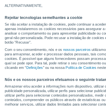
29°
ALTERNATIVAMENTE,
Rejeitar tecnologias semelhantes a cookie
Noroeste
Se não aceitar a instalação de cookies, pode continuar a acede
Sensação de 30°
4
-
18 km/
apenas instalaremos os cookies necessários para assegurar a 
analisar o comportamento ou para apresentar publicidade ou co
geral não personalizada. Pode recusar a instalação de cookies 
botão "Recusar".
Astronomia
Incrível: descoberto um planeta potencialmen
Com o seu consentimento, nós e os
nossos parceiros
utilizamo
habitável a apenas 25 anos-luz da Terra
para armazenar, aceder e processar dados pessoais, tais como a
cookies. É possível que alguns fornecedores possam processa
O Tempo 1 - 7 Dias
Atualidade
Mapas de chuva
R
qual se pode opor. Para tal, pode retirar o seu consentimento 
clicando em “
Definições
” ou na nossa
Política de Cookies
neste
Nós e os nossos parceiros efetuamos o seguinte trata
Amanhã
Terça
Hoje
Armazenar e/ou aceder a informações num dispositivo, utilizar da
10 Ago.
11 Ago.
9 Ago.
publicidade personalizada, utilizar perfis para selecionar public
utilizar perfis para selecionar conteúdos personalizados, med
conteúdos, compreender os públicos através de estatísticas ou
melhorar serviços, utilizar dados limitados para selecionar cont
80%