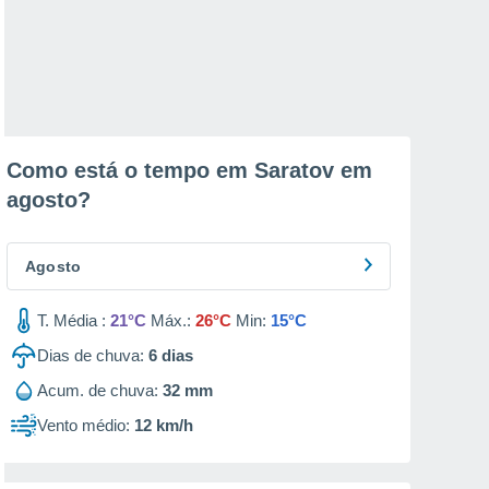
Como está o tempo em Saratov em
agosto
?
Agosto
T. Média :
21°C
Máx.:
26°C
Min:
15°C
Dias de chuva:
6
dias
Acum. de chuva:
32 mm
Vento médio:
12 km/h