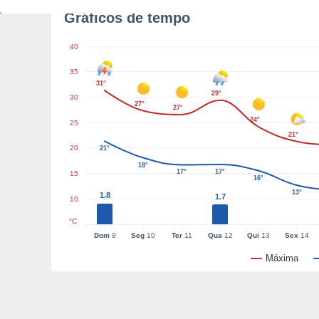
Gráficos de tempo
40
35
31°
29°
30
27°
27°
24°
25
21°
20
21°
18°
17°
17°
15
16°
13°
1.8
1.7
10
°C
Dom
9
Seg
10
Ter
11
Qua
12
Qui
13
Sex
14
Máxima