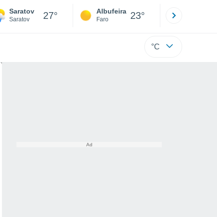
Saratov
Albufeira
Lisboa
27°
23°
Saratov
Faro
Lisboa
°C