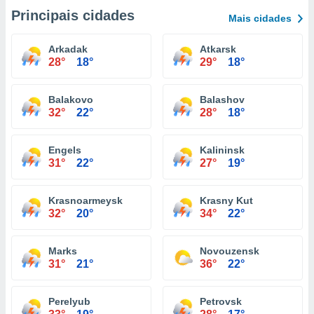
Principais cidades
Mais cidades
Arkadak
Atkarsk
28°
18°
29°
18°
Balakovo
Balashov
32°
22°
28°
18°
Engels
Kalininsk
31°
22°
27°
19°
Krasnoarmeysk
Krasny Kut
32°
20°
34°
22°
Marks
Novouzensk
31°
21°
36°
22°
Perelyub
Petrovsk