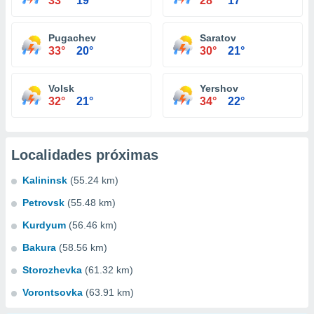
33°
19°
28°
17°
Pugachev
Saratov
33°
20°
30°
21°
Volsk
Yershov
32°
21°
34°
22°
Localidades próximas
Kalininsk
(55.24 km)
Petrovsk
(55.48 km)
Kurdyum
(56.46 km)
Bakura
(58.56 km)
Storozhevka
(61.32 km)
Vorontsovka
(63.91 km)