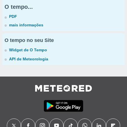
O tempo...
PDF
mais informações
O tempo no seu Site
Widget de O Tempo
API de Meteorologia