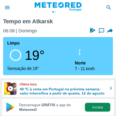
Tempo em Atkarsk
de
06:08
Domingo
...
 da
empo.pt) foi
Limpo
or
19°
is para
e as
 fornecidas
Norte
 qualidade.
Sensação de 19°
7
11 km/h
r a este
s das
opções:
Última hora
40 ºC à vista em Portugal na próxima semana:
ookies e
calor intensifica a partir de quarta, 12 de agosto
 forma
Descarregue
GRÁTIS
a app da
Instalar
e digital
Meteored!
da,