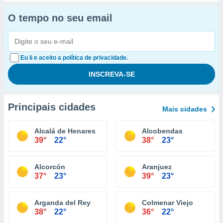
O tempo no seu email
Eu li e aceito a política de privacidade.
Principais cidades
Mais cidades
Alcalá de Henares
Alcobendas
39°
22°
38°
23°
Alcorcón
Aranjuez
37°
23°
39°
23°
Arganda del Rey
Colmenar Viejo
38°
22°
36°
22°