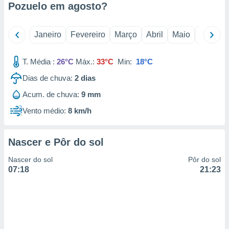
Pozuelo em
agosto
?
 para
a, utilizar
Janeiro
Fevereiro
Março
Abril
Maio
Junho
selecionar
a, criar
T. Média :
26°C
Máx.:
33°C
Min:
18°C
personalizar
tilizar
Dias de chuva:
2
dias
selecionar
Acum. de chuva:
9 mm
dos, medir
Vento médio:
8 km/h
nho da
, medir o
o dos
Nascer e Pôr do sol
r os
Nascer do sol
Pôr do sol
ravés de
07:18
21:23
s ou
s de dados
es fontes,
 e melhorar
ilizar dados
ara