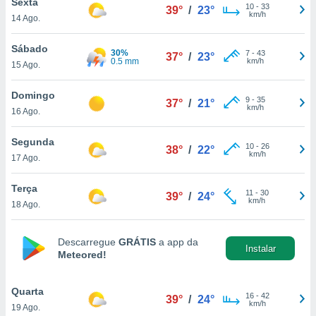
Sexta
para lhe
10
-
33
39°
/
23°
km/h
licidade e
14 Ago.
ados com
Sábado
30%
7
-
43
37°
/
23°
esmo. Pode
0.5 mm
km/h
15 Ago.
ais
s na nossa
Domingo
 Cookies
e
9
-
35
37°
/
21°
km/h
16 Ago.
u
nto a
omento,
Segunda
10
-
26
38°
/
22°
 botão
km/h
17 Ago.
de cookies
na parte
Terça
nossa
11
-
30
39°
/
24°
km/h
18 Ago.
.
IVAMENTE,
Descarregue
GRÁTIS
a app da
Instalar
Meteored!
as
tes a
Quarta
16
-
42
39°
/
24°
km/h
19 Ago.