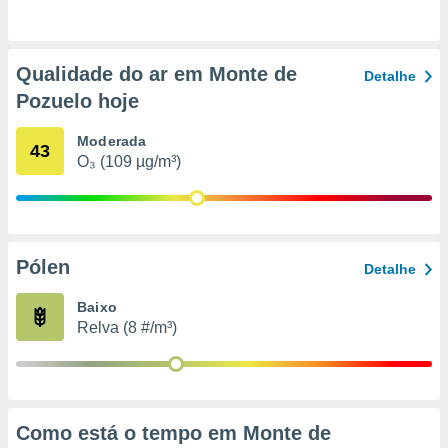
o qual se
ara tal,
 o seu
Qualidade do ar em Monte de
to ou opor-
Detalhe
essamento
Pozuelo hoje
m qualquer
ando em “
Moderada
 ou na
43
O₃ (109 µg/m³)
 Cookies
te.
 nossos
Pólen
Detalhe
s o
Baixo
o de
Relva (8 #/m³)
e/ou aceder
ões num
utilizar
ados para
Como está o tempo em Monte de
publicidade,