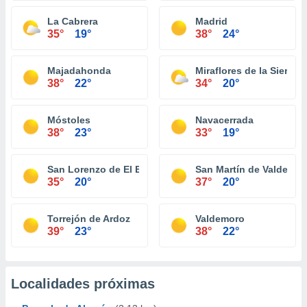
La Cabrera
Madrid
35°
19°
38°
24°
Majadahonda
Miraflores de la Sierra
38°
22°
34°
20°
Móstoles
Navacerrada
38°
23°
33°
19°
San Lorenzo de El Escorial
San Martín de Valdeigle
35°
20°
37°
20°
Torrejón de Ardoz
Valdemoro
39°
23°
38°
22°
Localidades próximas