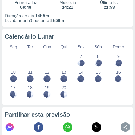
conteúdos.
Primeira luz
Meio-dia
Última luz
06:48
14:21
21:53
ção
Duração do dia
14h5m
Luz da manhã restante
8h58m
ão através
de
Calendário Lunar
,
 e
Seg
Ter
Qua
Qui
Sex
Sáb
Domo
dos,
7
8
9
publicidade
s, estudos
10
11
12
13
14
15
16
a e
mento de
17
18
19
20
ossos 1199
eiros
Partilhar esta previsão