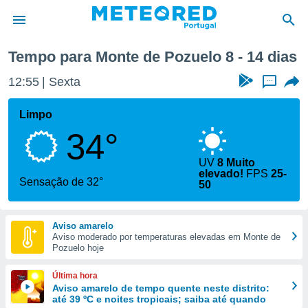
Próxima semana
Tempo para Monte de Pozuelo 8 - 14 dias
de
12:55
Sexta
...
 da
empo.pt) foi
Limpo
or
34°
is para
e as
 fornecidas
UV
8 Muito
elevado!
FPS
25-
 qualidade.
Sensação de 32°
50
r a este
s das
opções:
Aviso amarelo
Aviso moderado por temperaturas elevadas em Monte de
ookies e
Pozuelo hoje
 forma
Última hora
e digital
Aviso amarelo de tempo quente neste distrito:
da,
até 39 ºC e noites tropicais; saiba até quando