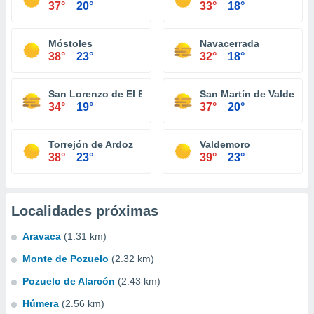
37°
20°
33°
18°
Móstoles
Navacerrada
38°
23°
32°
18°
San Lorenzo de El Escorial
San Martín de Valdeigle
34°
19°
37°
20°
Torrejón de Ardoz
Valdemoro
38°
23°
39°
23°
Localidades próximas
Aravaca
(1.31 km)
Monte de Pozuelo
(2.32 km)
Pozuelo de Alarcón
(2.43 km)
Húmera
(2.56 km)