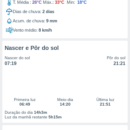
T. Média :
26°C
Máx.:
33°C
Min:
18°C
Dias de chuva:
2
dias
Acum. de chuva:
9 mm
Vento médio:
8 km/h
Nascer e Pôr do sol
Nascer do sol
Pôr do sol
07:19
21:21
Primeira luz
Meio-dia
Última luz
06:49
14:20
21:51
Duração do dia
14h3m
Luz da manhã restante
5h15m