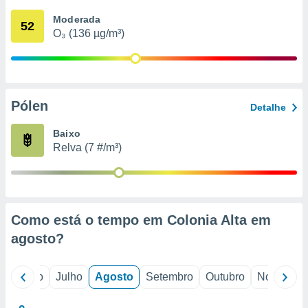
conteúdos.
Moderada
52
O₃ (136 µg/m³)
ção
ão através
de
,
 e
Pólen
Detalhe
dos,
Baixo
publicidade
Relva (7 #/m³)
s, estudos
a e
mento de
ossos 1199
Como está o tempo em Colonia Alta em
eiros
agosto
?
o
Junho
Julho
Agosto
Setembro
Outubro
Novembro