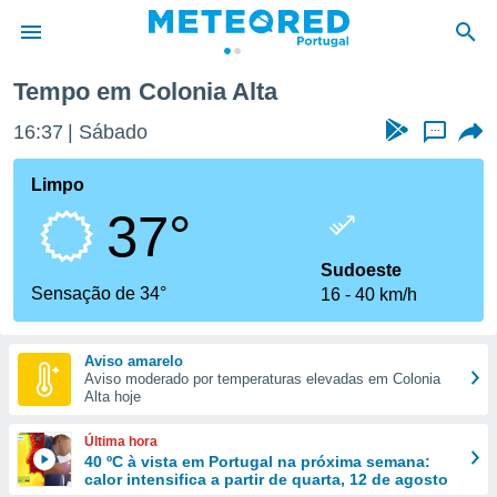
Tempo em Colonia Alta
de
16:37
Sábado
...
 da
empo.pt) foi
Limpo
or
37°
is para
e as
 fornecidas
Sudoeste
 qualidade.
Sensação de 34°
16
40 km/h
r a este
s das
opções:
Aviso amarelo
Aviso moderado por temperaturas elevadas em Colonia
ookies e
Alta hoje
 forma
Última hora
e digital
40 ºC à vista em Portugal na próxima semana:
calor intensifica a partir de quarta, 12 de agosto
da,