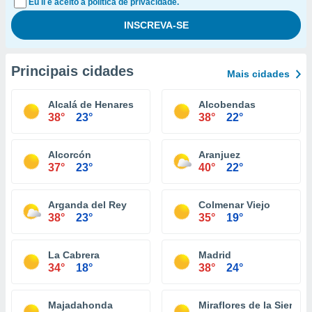
Eu li e aceito a política de privacidade.
Principais cidades
Mais cidades
Alcalá de Henares
Alcobendas
38°
23°
38°
22°
Alcorcón
Aranjuez
37°
23°
40°
22°
Arganda del Rey
Colmenar Viejo
38°
23°
35°
19°
La Cabrera
Madrid
34°
18°
38°
24°
Majadahonda
Miraflores de la Sierra