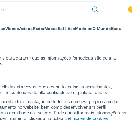
ias
Vídeos
Avisos
Radar
Mapas
Satélites
Modelos
O Mundo
Esqui
is para garantir que as informações fornecidas são de alta
s:
a
ecolhidas através de cookies ou tecnologias semelhantes,
er-lhe conteúdos de alta qualidade sem qualquer custo.
e aceitando a instalação de todos os cookies, próprios ou dos
rtamento no website, bem como desenvolver um perfil
...
lizados com base no mesmo. Pode consultar mais informações na
lquer momento, clicando no botão
Definições de cookies
Por horas
Céu limpo nas próximas horas