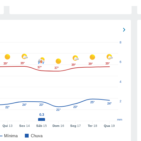
8
6
39°
39°
39°
39°
39°
37°
37°
4
2
25°
24°
24°
23°
23°
22°
21°
0.3
mm
Qui
13
Sex
14
Sáb
15
Dom
16
Seg
17
Ter
18
Qua
19
Mínima
Chuva