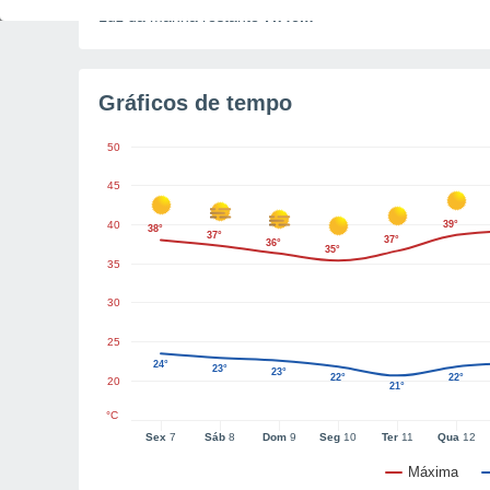
Luz da manhã restante
7h46m
Gráficos de tempo
50
45
40
39°
38°
37°
37°
36°
35°
35
30
25
24°
23°
23°
22°
22°
20
21°
°C
Sex
7
Sáb
8
Dom
9
Seg
10
Ter
11
Qua
12
Máxima