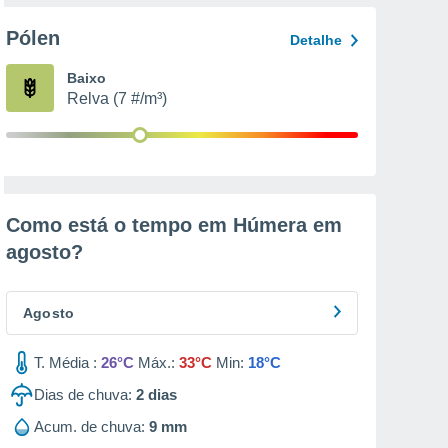
Pólen
Detalhe
Baixo
Relva (7 #/m³)
Como está o tempo em Húmera em
agosto
?
Agosto
T. Média :
26°C
Máx.:
33°C
Min:
18°C
Dias de chuva:
2
dias
Acum. de chuva:
9 mm