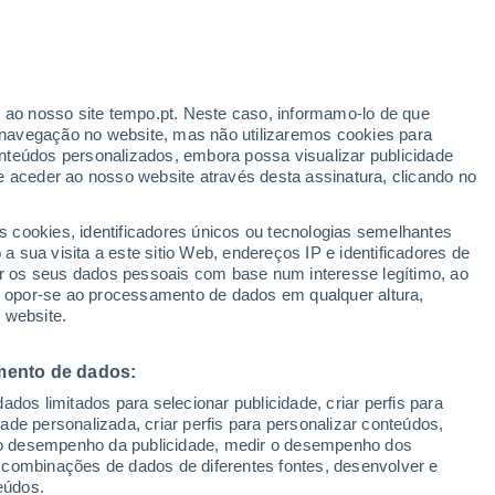
Aviso amarelo
Aviso moderado por temperaturas
elevadas em Húmera hoje
o
r ao nosso site tempo.pt. Neste caso, informamo-lo de que
navegação no website, mas não utilizaremos cookies para
nteúdos personalizados, embora possa visualizar publicidade
e aceder ao nosso website através desta assinatura, clicando no
 até
s cookies, identificadores únicos ou tecnologias semelhantes
 sua visita a este sitio Web, endereços IP e identificadores de
r os seus dados pessoais com base num interesse legítimo, ao
ura
Radar de Chuva
Satélites
Modelos
ou opor-se ao processamento de dados em qualquer altura,
 website.
mento de dados:
egunda
Terça
Quarta
Quinta
dos limitados para selecionar publicidade, criar perfis para
10 Ago.
11 Ago.
12 Ago.
13 Ago.
idade personalizada, criar perfis para personalizar conteúdos,
ir o desempenho da publicidade, medir o desempenho dos
 combinações de dados de diferentes fontes, desenvolver e
eúdos.