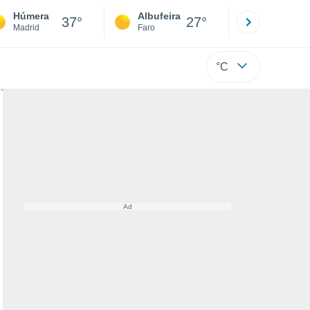
Húmera
Albufeira
Lisboa
37°
27°
Madrid
Faro
Lisboa
°C