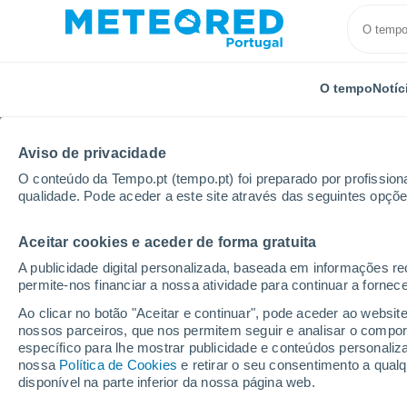
O tempo
Notíc
Aviso de privacidade
O conteúdo da Tempo.pt (tempo.pt) foi preparado por profissiona
qualidade. Pode aceder a este site através das seguintes opçõe
Aceitar cookies e aceder de forma gratuita
Início
Espanha
Comunidade de Madrid
Húmer
A publicidade digital personalizada, baseada em informações r
permite-nos financiar a nossa atividade para continuar a fornec
Tempo em Húmera
Ao clicar no botão "Aceitar e continuar", pode aceder ao websit
nossos parceiros, que nos permitem seguir e analisar o compo
14:07
Sexta
específico para lhe mostrar publicidade e conteúdos persona
nossa
Política de Cookies
e retirar o seu consentimento a qua
disponível na parte inferior da nossa página web.
Limpo