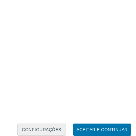
Calendário Lunar
Seg
Ter
Qua
Qui
Sex
Sáb
Domo
7
8
9
10
11
12
13
14
15
16
17
18
19
20
CONFIGURAÇÕES
ACEITAR E CONTINUAR