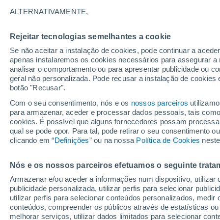
36°
ALTERNATIVAMENTE,
Rejeitar tecnologias semelhantes a cookie
UV
8 Muit
elevado!
Se não aceitar a instalação de cookies, pode continuar a acede
Sensação de 34°
FPS
25-50
apenas instalaremos os cookies necessários para assegurar a 
analisar o comportamento ou para apresentar publicidade ou co
geral não personalizada. Pode recusar a instalação de cookies 
botão "Recusar".
Última hora
Aviso amarelo de tempo quente neste distrito:
Com o seu consentimento, nós e os
nossos parceiros
utilizamo
39 ºC e noites tropicais; saiba até quando
para armazenar, aceder e processar dados pessoais, tais como a
cookies. É possível que alguns fornecedores possam processa
O Tempo 1 - 7 Dias
Atualidade
Mapas de temperat
qual se pode opor. Para tal, pode retirar o seu consentimento 
clicando em “
Definições
” ou na nossa
Política de Cookies
neste
Nós e os nossos parceiros efetuamos o seguinte trata
Amanhã
Domingo
S
Hoje
Armazenar e/ou aceder a informações num dispositivo, utilizar da
8 Ago.
9 Ago.
7 Ago.
publicidade personalizada, utilizar perfis para selecionar public
utilizar perfis para selecionar conteúdos personalizados, med
conteúdos, compreender os públicos através de estatísticas ou
melhorar serviços, utilizar dados limitados para selecionar cont