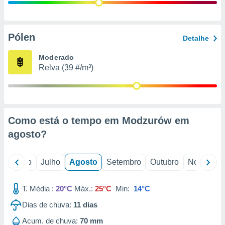
conteúdos.
ção
Pólen
Detalhe
ão através
de
Moderado
,
Relva (39 #/m³)
 e
dos,
publicidade
s, estudos
Como está o tempo em Modzurów em
a e
mento de
agosto
?
ossos 1199
o
Junho
Julho
Agosto
Setembro
Outubro
Novembro
eiros
T. Média :
20°C
Máx.:
25°C
Min:
14°C
Dias de chuva:
11
dias
Acum. de chuva:
70 mm