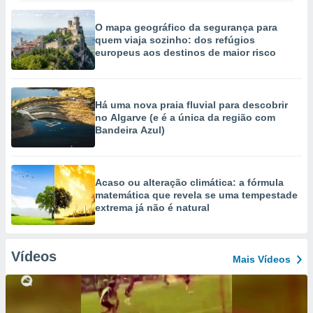
O mapa geográfico da segurança para
quem viaja sozinho: dos refúgios
europeus aos destinos de maior risco
Há uma nova praia fluvial para descobrir
no Algarve (e é a única da região com
Bandeira Azul)
Acaso ou alteração climática: a fórmula
matemática que revela se uma tempestade
extrema já não é natural
Vídeos
Mais Vídeos