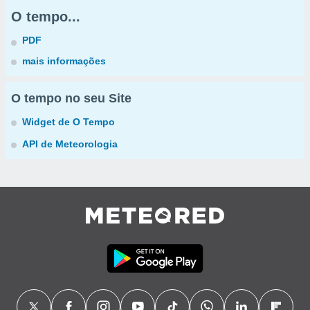
O tempo...
PDF
mais informações
O tempo no seu Site
Widget de O Tempo
API de Meteorologia