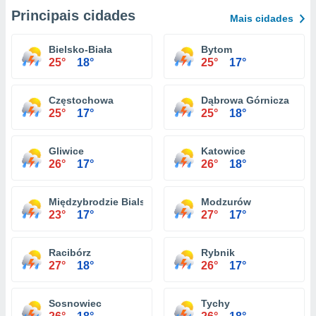
Principais cidades
Mais cidades
Bielsko-Biała
Bytom
25°
18°
25°
17°
Częstochowa
Dąbrowa Górnicza
25°
17°
25°
18°
Gliwice
Katowice
26°
17°
26°
18°
Międzybrodzie Bialskie
Modzurów
23°
17°
27°
17°
Racibórz
Rybnik
27°
18°
26°
17°
Sosnowiec
Tychy