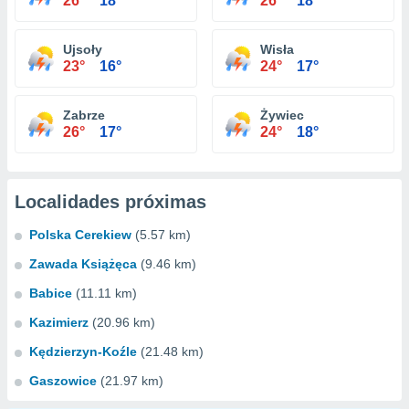
26°
18°
26°
18°
Ujsoły
Wisła
23°
16°
24°
17°
Zabrze
Żywiec
26°
17°
24°
18°
Localidades próximas
Polska Cerekiew
(5.57 km)
Zawada Książęca
(9.46 km)
Babice
(11.11 km)
Kazimierz
(20.96 km)
Kędzierzyn-Koźle
(21.48 km)
Gaszowice
(21.97 km)