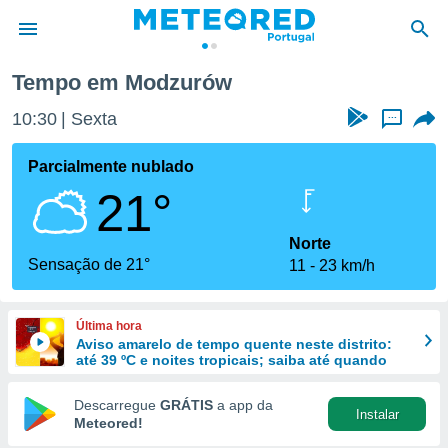
Tempo em Modzurów
de
10:30
Sexta
...
 da
empo.pt) foi
Parcialmente nublado
or
21°
is para
e as
 fornecidas
Norte
 qualidade.
Sensação de 21°
11
23 km/h
r a este
s das
opções:
Última hora
Aviso amarelo de tempo quente neste distrito:
ookies e
até 39 ºC e noites tropicais; saiba até quando
 forma
Descarregue
GRÁTIS
a app da
Instalar
e digital
Meteored!
da,