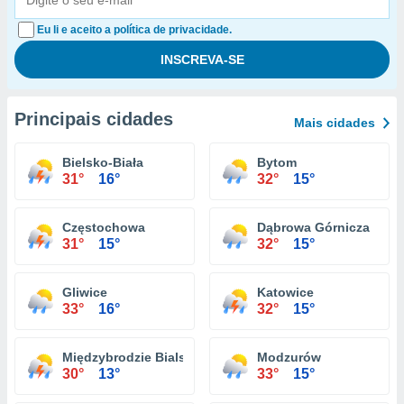
Eu li e aceito a política de privacidade.
Principais cidades
Mais cidades
Bielsko-Biała
Bytom
31°
16°
32°
15°
Częstochowa
Dąbrowa Górnicza
31°
15°
32°
15°
Gliwice
Katowice
33°
16°
32°
15°
Międzybrodzie Bialskie
Modzurów
30°
13°
33°
15°