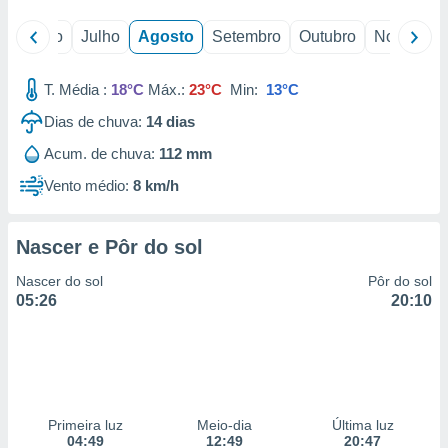
o
Junho
Julho
Agosto
Setembro
Outubro
Novembro
T. Média :
18°C
Máx.:
23°C
Min:
13°C
Dias de chuva:
14
dias
Acum. de chuva:
112 mm
Vento médio:
8 km/h
Nascer e Pôr do sol
Nascer do sol
Pôr do sol
05:26
20:10
Primeira luz
Meio-dia
Última luz
04:49
12:49
20:47