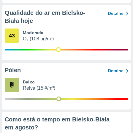
conteúdos.
Qualidade do ar em Bielsko-
Detalhe
ção
Biała hoje
ão através
de
Moderada
43
,
O₃ (108 µg/m³)
 e
dos,
publicidade
s, estudos
Pólen
Detalhe
a e
mento de
Baixo
Relva (15 #/m³)
ossos 1199
eiros
Como está o tempo em Bielsko-Biała
em
agosto
?