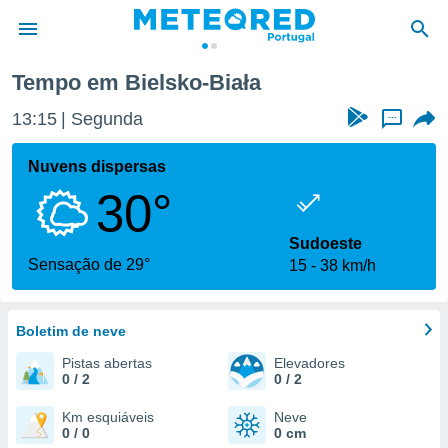
Tempo em Bielsko-Biała
de
13:15
Segunda
...
 da
empo.pt) foi
Nuvens dispersas
or
30°
is para
e as
 fornecidas
Sudoeste
 qualidade.
Sensação de 29°
15
38 km/h
r a este
s das
opções:
Boletim de neve
ookies e
Pistas abertas
Elevadores
 forma
0 / 2
0 / 2
e digital
Km esquiáveis
Neve
0 / 0
0 cm
da,