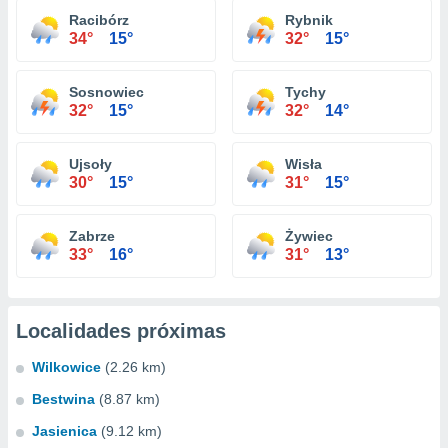
Racibórz
Rybnik
34°
15°
32°
15°
Sosnowiec
Tychy
32°
15°
32°
14°
Ujsoły
Wisła
30°
15°
31°
15°
Zabrze
Żywiec
33°
16°
31°
13°
Localidades próximas
Wilkowice
(2.26 km)
Bestwina
(8.87 km)
Jasienica
(9.12 km)