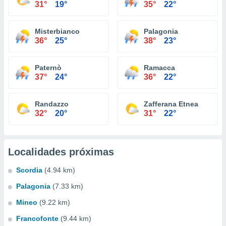
31°
19°
35°
22°
Misterbianco
Palagonia
36°
25°
38°
23°
Paternò
Ramacca
37°
24°
36°
22°
Randazzo
Zafferana Etnea
32°
20°
31°
22°
Localidades próximas
Scordia
(4.94 km)
Palagonia
(7.33 km)
Mineo
(9.22 km)
Francofonte
(9.44 km)