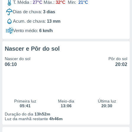
T. Média :
27°C
Máx.:
32°C
Min:
21°C
Dias de chuva:
3
dias
Acum. de chuva:
13 mm
Vento médio:
6 km/h
Nascer e Pôr do sol
Nascer do sol
Pôr do sol
06:10
20:02
Primeira luz
Meio-dia
Última luz
05:41
13:06
20:30
Duração do dia
13h52m
Luz da manhã restante
4h46m