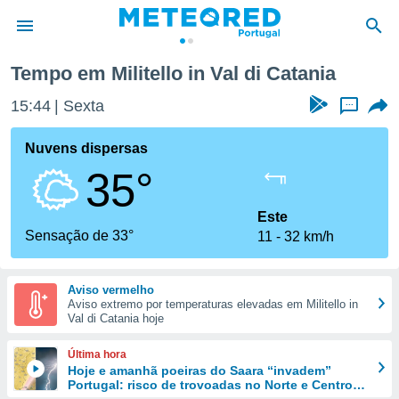
l di Catania
Tempo em Militello in Val di Catania
de
15:44
Sexta
...
 da
empo.pt) foi
Nuvens dispersas
or
35°
is para
e as
 fornecidas
Este
 qualidade.
Sensação de 33°
11
32 km/h
r a este
s das
opções:
Aviso vermelho
Aviso extremo por temperaturas elevadas em Militello in
ookies e
Val di Catania hoje
 forma
Última hora
e digital
Hoje e amanhã poeiras do Saara “invadem”
Portugal: risco de trovoadas no Norte e Centro
da,