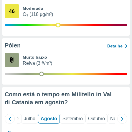
conteúdos.
Moderada
46
O₃ (118 µg/m³)
ção
ão através
de
,
 e
Pólen
Detalhe
dos,
Muito baixo
publicidade
Relva (3 #/m³)
s, estudos
a e
mento de
ossos 1199
Como está o tempo em Militello in Val
eiros
di Catania em
agosto
?
o
Junho
Julho
Agosto
Setembro
Outubro
Novembro