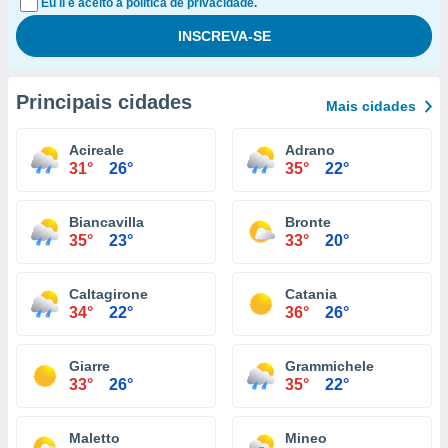
Eu li e aceito a política de privacidade.
Principais cidades
Mais cidades
Acireale
Adrano
31°
26°
35°
22°
Biancavilla
Bronte
35°
23°
33°
20°
Caltagirone
Catania
34°
22°
36°
26°
Giarre
Grammichele
33°
26°
35°
22°
Maletto
Mineo