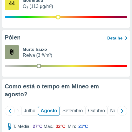
Moderada
conteúdos.
44
O₃ (113 µg/m³)
ção
ão através
de
Pólen
,
Detalhe
 e
Muito baixo
dos,
Relva (3 #/m³)
publicidade
s, estudos
a e
mento de
Como está o tempo em Mineo em
ossos 1199
agosto
?
eiros
o
Junho
Julho
Agosto
Setembro
Outubro
Novembro
T. Média :
27°C
Máx.:
32°C
Min:
21°C