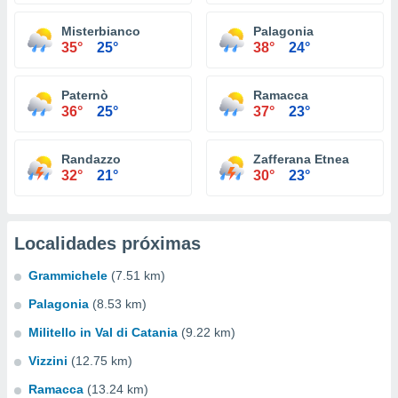
Misterbianco
Palagonia
35°
25°
38°
24°
Paternò
Ramacca
36°
25°
37°
23°
Randazzo
Zafferana Etnea
32°
21°
30°
23°
Localidades próximas
Grammichele
(7.51 km)
Palagonia
(8.53 km)
Militello in Val di Catania
(9.22 km)
Vizzini
(12.75 km)
Ramacca
(13.24 km)