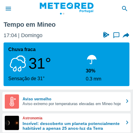
Tempo em Mineo
de
17:04
Domingo
...
 da
empo.pt) foi
Chuva fraca
or
31°
is para
e as
 fornecidas
30%
 qualidade.
Sensação de 31°
0.3 mm
r a este
s das
opções:
Aviso vermelho
Aviso extremo por temperaturas elevadas em Mineo hoje
ookies e
 forma
Astronomia
e digital
Incrível: descoberto um planeta potencialmente
habitável a apenas 25 anos-luz da Terra
da,