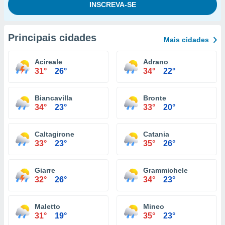
Principais cidades
Mais cidades
Acireale
Adrano
31°
26°
34°
22°
Biancavilla
Bronte
34°
23°
33°
20°
Caltagirone
Catania
33°
23°
35°
26°
Giarre
Grammichele
32°
26°
34°
23°
Maletto
Mineo
31°
19°
35°
23°