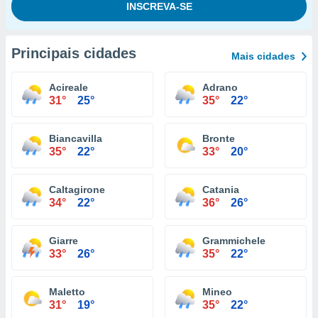
Principais cidades
Mais cidades
Acireale
Adrano
31°
25°
35°
22°
Biancavilla
Bronte
35°
22°
33°
20°
Caltagirone
Catania
34°
22°
36°
26°
Giarre
Grammichele
33°
26°
35°
22°
Maletto
Mineo
31°
19°
35°
22°