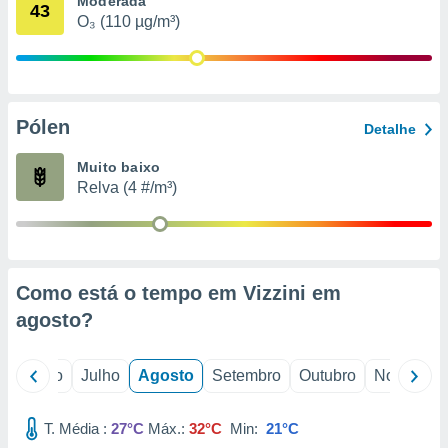
Moderada
conteúdos.
43
O₃ (110 µg/m³)
ção
ão através
de
Pólen
,
Detalhe
 e
Muito baixo
dos,
Relva (4 #/m³)
publicidade
s, estudos
a e
mento de
Como está o tempo em Vizzini em
ossos 1199
agosto
?
eiros
o
Junho
Julho
Agosto
Setembro
Outubro
Novembro
T. Média :
27°C
Máx.:
32°C
Min:
21°C