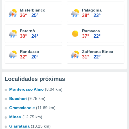
Misterbianco
Palagonia
36°
25°
38°
23°
Paternò
Ramacca
38°
24°
37°
22°
Randazzo
Zafferana Etnea
32°
20°
31°
22°
Localidades próximas
Monterosso Almo
(8.04 km)
Buccheri
(9.75 km)
Grammichele
(11.69 km)
Mineo
(12.75 km)
Giarratana
(13.25 km)