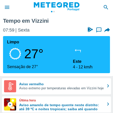
Tempo em Vizzini
de
07:59
Sexta
...
 da
empo.pt) foi
Limpo
or
27°
is para
e as
 fornecidas
Este
 qualidade.
Sensação de 27°
4
12 km/h
r a este
s das
opções:
Aviso vermelho
Aviso extremo por temperaturas elevadas em Vizzini hoje
ookies e
 forma
Última hora
e digital
Aviso amarelo de tempo quente neste distrito:
até 39 ºC e noites tropicais; saiba até quando
da,