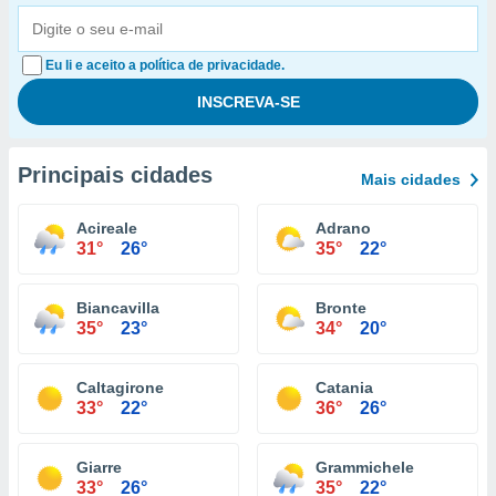
Eu li e aceito a política de privacidade.
Principais cidades
Mais cidades
Acireale
Adrano
31°
26°
35°
22°
Biancavilla
Bronte
35°
23°
34°
20°
Caltagirone
Catania
33°
22°
36°
26°
Giarre
Grammichele
33°
26°
35°
22°