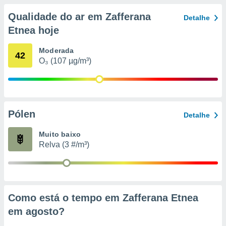
conteúdos.
Qualidade do ar em Zafferana
Detalhe
ção
Etnea hoje
ão através
Moderada
42
de
O₃ (107 µg/m³)
,
 e
dos,
publicidade
s, estudos
Pólen
Detalhe
a e
mento de
Muito baixo
Relva (3 #/m³)
ossos 1199
eiros
Como está o tempo em Zafferana Etnea
em
agosto
?