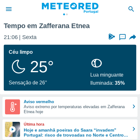
nea
Tempo em Zafferana Etnea
de
21:06
Sexta
...
 da
empo.pt) foi
Céu limpo
or
25°
is para
e as
 fornecidas
Lua minguante
 qualidade.
Sensação de 26°
Iluminada:
35%
r a este
s das
opções:
Aviso vermelho
Aviso extremo por temperaturas elevadas em Zafferana
ookies e
Etnea hoje
 forma
Última hora
e digital
Hoje e amanhã poeiras do Saara “invadem”
Portugal: risco de trovoadas no Norte e Centro
da,