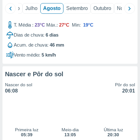
o
Junho
Julho
Agosto
Setembro
Outubro
Novembro
T. Média :
23°C
Máx.:
27°C
Min:
19°C
Dias de chuva:
6
dias
Acum. de chuva:
46 mm
Vento médio:
5 km/h
Nascer e Pôr do sol
Nascer do sol
Pôr do sol
06:08
20:01
Primeira luz
Meio-dia
Última luz
05:39
13:05
20:30