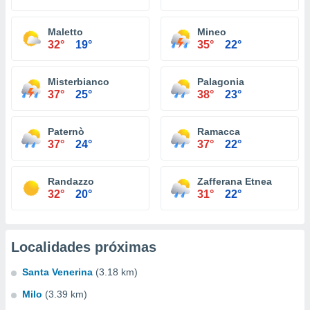
Maletto
Mineo
32°
19°
35°
22°
Misterbianco
Palagonia
37°
25°
38°
23°
Paternò
Ramacca
37°
24°
37°
22°
Randazzo
Zafferana Etnea
32°
20°
31°
22°
Localidades próximas
Santa Venerina
(3.18 km)
Milo
(3.39 km)