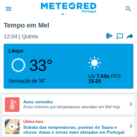
Tempo em Mel
de
12:04
Quinta
...
 da
empo.pt) foi
Limpo
or
33°
is para
e as
 fornecidas
UV
7 Alto
FPS
 qualidade.
Sensação de 34°
15-25
r a este
s das
opções:
Aviso vermelho
Aviso extremo por temperaturas elevadas em Mel hoje
ookies e
 forma
Última hora
e digital
Subida das temperaturas, poeiras do Saara e
chuva: datas e zonas mais afetadas em Portugal
da,