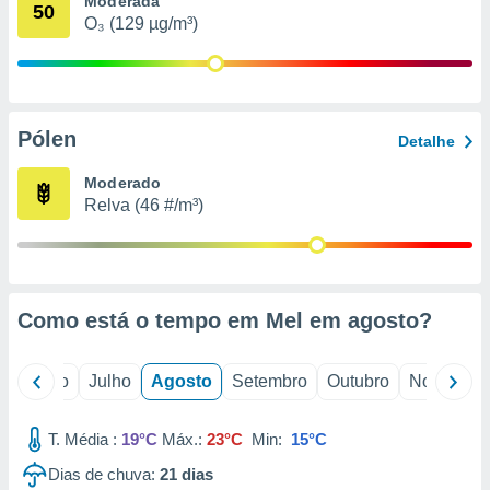
Moderada
conteúdos.
50
O₃ (129 µg/m³)
ção
ão através
de
Pólen
,
Detalhe
 e
Moderado
dos,
Relva (46 #/m³)
publicidade
s, estudos
a e
mento de
Como está o tempo em Mel em
agosto
?
ossos 1199
eiros
o
Junho
Julho
Agosto
Setembro
Outubro
Novembro
T. Média :
19°C
Máx.:
23°C
Min:
15°C
Dias de chuva:
21
dias