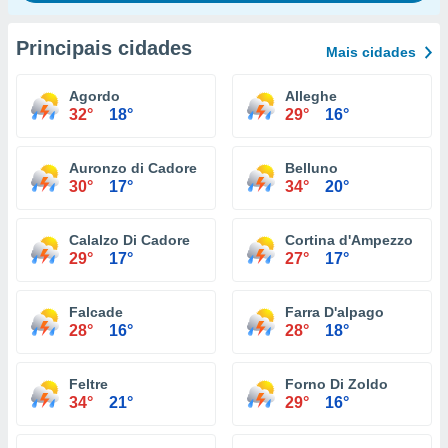
Principais cidades
Mais cidades
Agordo
Alleghe
32°
18°
29°
16°
Auronzo di Cadore
Belluno
30°
17°
34°
20°
Calalzo Di Cadore
Cortina d'Ampezzo
29°
17°
27°
17°
Falcade
Farra D'alpago
28°
16°
28°
18°
Feltre
Forno Di Zoldo
34°
21°
29°
16°