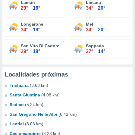
Lamon
Limana
29°
16°
34°
20°
Longarone
Mel
34°
19°
34°
20°
San Vito Di Cadore
Sappada
29°
18°
27°
14°
Localidades próximas
Trichiana
(3.63 km)
Santa Giustina
(4.08 km)
Sedico
(5.24 km)
San Gregorio Nelle Alpi
(6.42 km)
Lentiai
(8.03 km)
Cesiomaggiore
(8.23 km)