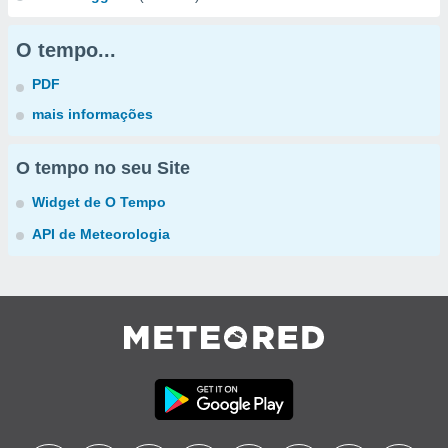
O tempo...
PDF
mais informações
O tempo no seu Site
Widget de O Tempo
API de Meteorologia