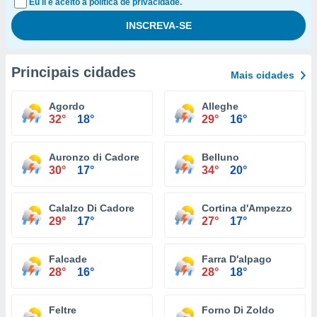
Eu li e aceito a política de privacidade.
Principais cidades
Mais cidades
Agordo
Alleghe
32°
18°
29°
16°
Auronzo di Cadore
Belluno
30°
17°
34°
20°
Calalzo Di Cadore
Cortina d'Ampezzo
29°
17°
27°
17°
Falcade
Farra D'alpago
28°
16°
28°
18°
Feltre
Forno Di Zoldo