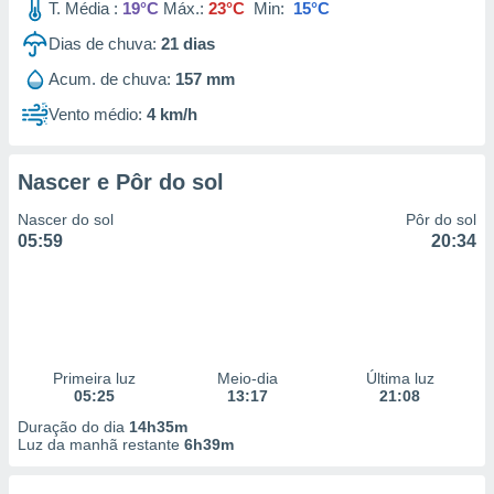
T. Média :
19°C
Máx.:
23°C
Min:
15°C
Dias de chuva:
21
dias
Acum. de chuva:
157 mm
Vento médio:
4 km/h
Nascer e Pôr do sol
Nascer do sol
Pôr do sol
05:59
20:34
Primeira luz
Meio-dia
Última luz
05:25
13:17
21:08
Duração do dia
14h35m
Luz da manhã restante
6h39m