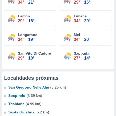
34°
21°
29°
16°
Lamon
Limana
29°
16°
34°
20°
Longarone
Mel
34°
19°
34°
20°
San Vito Di Cadore
Sappada
29°
18°
27°
14°
Localidades próximas
San Gregorio Nelle Alpi
(3.25 km)
Sospirolo
(3.69 km)
Trichiana
(4.99 km)
Santa Giustina
(5.2 km)