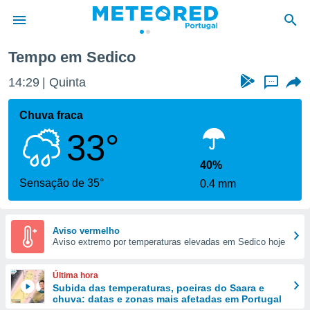
Tempo em Sedico
de
14:29
Quinta
...
 da
empo.pt) foi
Chuva fraca
or
33°
is para
e as
 fornecidas
40%
 qualidade.
Sensação de 35°
0.4 mm
r a este
s das
opções:
Aviso vermelho
Aviso extremo por temperaturas elevadas em Sedico hoje
ookies e
 forma
Última hora
e digital
Subida das temperaturas, poeiras do Saara e
chuva: datas e zonas mais afetadas em Portugal
da,