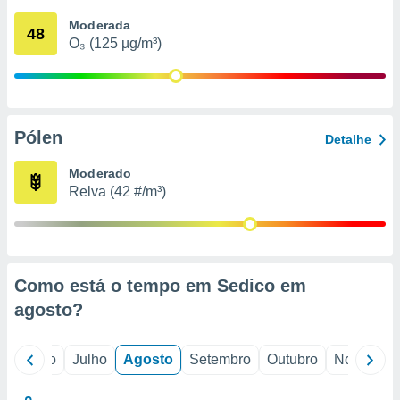
conteúdos.
Moderada
48
O₃ (125 µg/m³)
ção
ão através
de
,
 e
Pólen
Detalhe
dos,
Moderado
publicidade
Relva (42 #/m³)
s, estudos
a e
mento de
ossos 1199
Como está o tempo em Sedico em
eiros
agosto
?
o
Junho
Julho
Agosto
Setembro
Outubro
Novembro