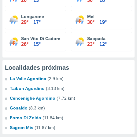
26°
13°
30°
18°
Longarone
Mel
29°
17°
30°
19°
San Vito Di Cadore
Sappada
26°
15°
23°
12°
Localidades próximas
La Valle Agordina
(2.9 km)
Taibon Agordino
(3.13 km)
Cencenighe Agordino
(7.72 km)
Gosaldo
(8.3 km)
Forno Di Zoldo
(11.84 km)
Sagron Mis
(11.87 km)