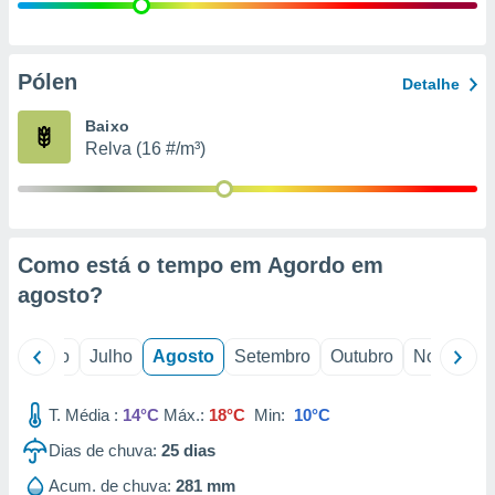
conteúdos.
ção
Pólen
Detalhe
ão através
de
Baixo
,
Relva (16 #/m³)
 e
dos,
publicidade
s, estudos
Como está o tempo em Agordo em
a e
mento de
agosto
?
ossos 1199
o
Junho
Julho
Agosto
Setembro
Outubro
Novembro
eiros
T. Média :
14°C
Máx.:
18°C
Min:
10°C
Dias de chuva:
25
dias
Acum. de chuva:
281 mm