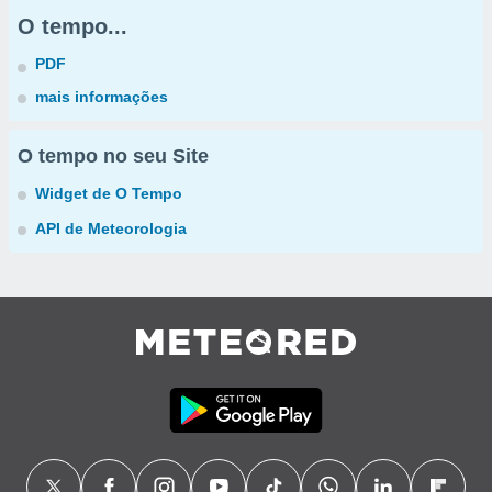
O tempo...
PDF
mais informações
O tempo no seu Site
Widget de O Tempo
API de Meteorologia