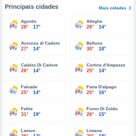
Principais cidades
Mais cidades
Agordo
Alleghe
28°
17°
26°
14°
Auronzo di Cadore
Belluno
27°
14°
30°
18°
Calalzo Di Cadore
Cortina d'Ampezzo
26°
14°
25°
14°
Falcade
Farra D'alpago
25°
14°
25°
16°
Feltre
Forno Di Zoldo
31°
19°
26°
15°
Lamon
Limana