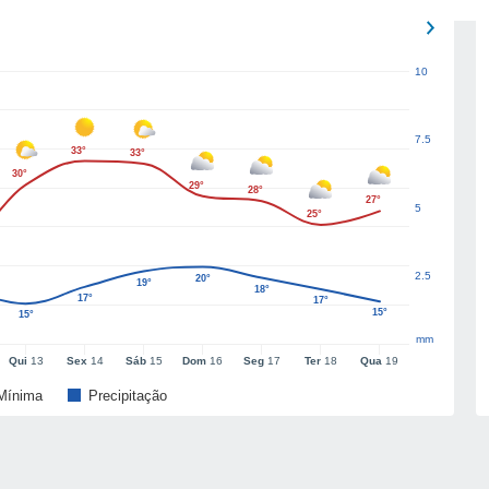
10
7.5
33°
33°
30°
29°
28°
27°
5
25°
2.5
20°
19°
18°
17°
17°
15°
15°
mm
Qui
13
Sex
14
Sáb
15
Dom
16
Seg
17
Ter
18
Qua
19
Mínima
Precipitação