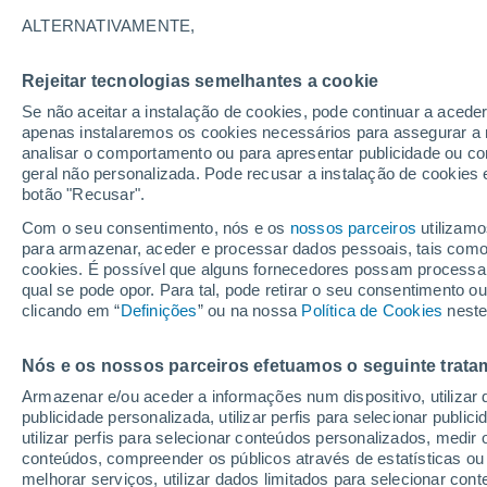
19°
ALTERNATIVAMENTE,
Rejeitar tecnologias semelhantes a cookie
Lua mingu
Se não aceitar a instalação de cookies, pode continuar a acede
Iluminada
Sensação de 19°
apenas instalaremos os cookies necessários para assegurar a 
analisar o comportamento ou para apresentar publicidade ou co
geral não personalizada. Pode recusar a instalação de cookies 
botão "Recusar".
Última hora
Aviso amarelo de tempo quente neste distrito:
Com o seu consentimento, nós e os
nossos parceiros
utilizamo
39 ºC e noites tropicais; saiba até quando
para armazenar, aceder e processar dados pessoais, tais como a
cookies. É possível que alguns fornecedores possam processa
O Tempo 1 - 7 Dias
Atualidade
Mapas de nuvens
qual se pode opor. Para tal, pode retirar o seu consentimento 
clicando em “
Definições
” ou na nossa
Política de Cookies
neste
Nós e os nossos parceiros efetuamos o seguinte trata
Sábado
Domingo
S
Sexta
Armazenar e/ou aceder a informações num dispositivo, utilizar da
15 Ago.
16 Ago.
14 Ago.
publicidade personalizada, utilizar perfis para selecionar public
utilizar perfis para selecionar conteúdos personalizados, med
conteúdos, compreender os públicos através de estatísticas ou
melhorar serviços, utilizar dados limitados para selecionar cont