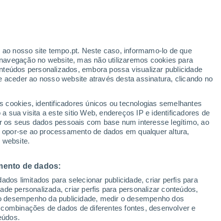
ante
r ao nosso site tempo.pt. Neste caso, informamo-lo de que
:
33%
navegação no website, mas não utilizaremos cookies para
nteúdos personalizados, embora possa visualizar publicidade
e aceder ao nosso website através desta assinatura, clicando no
 até
s cookies, identificadores únicos ou tecnologias semelhantes
 sua visita a este sitio Web, endereços IP e identificadores de
r os seus dados pessoais com base num interesse legítimo, ao
Radar de Chuva
Satélites
Modelos
ou opor-se ao processamento de dados em qualquer altura,
 website.
mento de dados:
egunda
Terça
Quarta
Quinta
dos limitados para selecionar publicidade, criar perfis para
17 Ago.
18 Ago.
19 Ago.
20 Ago.
idade personalizada, criar perfis para personalizar conteúdos,
ir o desempenho da publicidade, medir o desempenho dos
 combinações de dados de diferentes fontes, desenvolver e
eúdos.