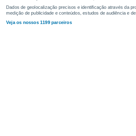
Dados de geolocalização precisos e identificação através da pr
33°
/
19°
29°
/
20°
33°
/
17°
medição de publicidade e conteúdos, estudos de audiência e d
Veja os nossos 1199 parceiros
16
-
42
km/h
16
-
38
km/h
20
17
-
38
km/h
Sexta, 14 de agosto
Céu limpo
19°
03:00
Sensação T.
19°
Limpo
21°
06:00
Sensação T.
21°
Limpo
25°
09:00
Sensação T.
26°
Limpo
30°
12:00
Sensação T.
29°