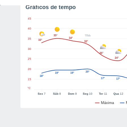
Gráficos de tempo
45
40
35°
34°
35
33°
32°
30
26°
24°
25
20
20°
19°
19°
18°
17°
17°
15
°C
Sex
7
Sáb
8
Dom
9
Seg
10
Ter
11
Qua
12
Máxima