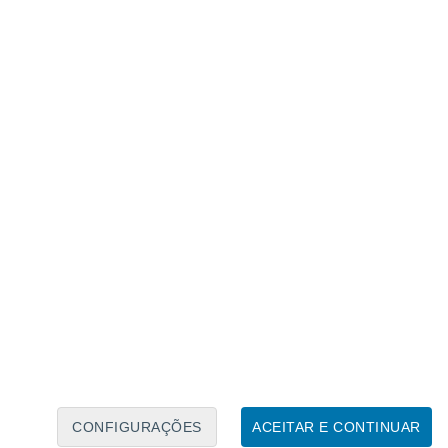
Calendário Lunar
Seg
Ter
Qua
Qui
Sex
Sáb
Domo
7
8
9
10
11
12
13
14
15
16
17
18
19
20
CONFIGURAÇÕES
ACEITAR E CONTINUAR