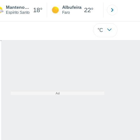
Mantenopolis
Albufeira
Lisboa
18°
22°
Espírito Santo
Faro
Lisboa
°C