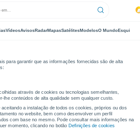
ias
Vídeos
Avisos
Radar
Mapas
Satélites
Modelos
O Mundo
Esqui
is para garantir que as informações fornecidas são de alta
s:
olis
Próxima semana
ecolhidas através de cookies ou tecnologias semelhantes,
er-lhe conteúdos de alta qualidade sem qualquer custo.
s 8 - 14 dias
e aceitando a instalação de todos os cookies, próprios ou dos
rtamento no website, bem como desenvolver um perfil
...
lizados com base no mesmo. Pode consultar mais informações na
lquer momento, clicando no botão
Definições de cookies
Por horas
Intervalos nublados nas
próximas horas