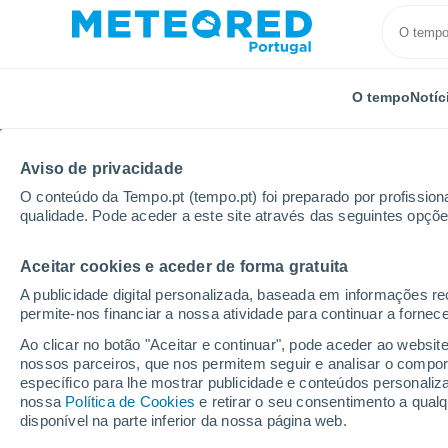
O tempo
Notíc
Aviso de privacidade
O conteúdo da Tempo.pt (tempo.pt) foi preparado por profissiona
qualidade. Pode aceder a este site através das seguintes opçõe
Aceitar cookies e aceder de forma gratuita
Início
Brasil
Estado do Espírito Santo
Mantenop
A publicidade digital personalizada, baseada em informações r
permite-nos financiar a nossa atividade para continuar a fornec
Tempo para Mantenopoli
Ao clicar no botão "Aceitar e continuar", pode aceder ao websit
nossos parceiros, que nos permitem seguir e analisar o compo
05:09
Sexta
específico para lhe mostrar publicidade e conteúdos persona
nossa
Política de Cookies
e retirar o seu consentimento a qua
disponível na parte inferior da nossa página web.
Nuvens dispersas