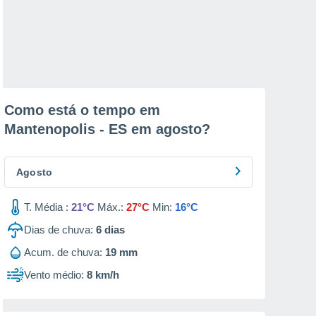
Como está o tempo em
Mantenopolis - ES em
agosto
?
Agosto
T. Média :
21°C
Máx.:
27°C
Min:
16°C
Dias de chuva:
6
dias
Acum. de chuva:
19 mm
Vento médio:
8 km/h