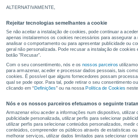
30°
ALTERNATIVAMENTE,
Rejeitar tecnologias semelhantes a cookie
Noroeste
Se não aceitar a instalação de cookies, pode continuar a acede
Sensação de 29°
7
-
18 km/
apenas instalaremos os cookies necessários para assegurar a 
analisar o comportamento ou para apresentar publicidade ou co
geral não personalizada. Pode recusar a instalação de cookies 
botão "Recusar".
Última hora
Aviso amarelo de tempo quente neste distrito:
Com o seu consentimento, nós e os
nossos parceiros
utilizamo
39 ºC e noites tropicais; saiba até quando
para armazenar, aceder e processar dados pessoais, tais como a
cookies. É possível que alguns fornecedores possam processa
O Tempo 1 - 7 Dias
Atualidade
Mapas de temperat
qual se pode opor. Para tal, pode retirar o seu consentimento 
clicando em “
Definições
” ou na nossa
Política de Cookies
neste
Nós e os nossos parceiros efetuamos o seguinte trata
Amanhã
Sábado
D
Hoje
Armazenar e/ou aceder a informações num dispositivo, utilizar da
7 Ago.
8 Ago.
6 Ago.
publicidade personalizada, utilizar perfis para selecionar public
utilizar perfis para selecionar conteúdos personalizados, med
conteúdos, compreender os públicos através de estatísticas ou
melhorar serviços, utilizar dados limitados para selecionar cont