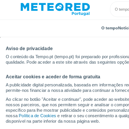
O tempo
Notíc
Aviso de privacidade
O conteúdo da Tempo.pt (tempo.pt) foi preparado por profissiona
qualidade. Pode aceder a este site através das seguintes opçõe
Aceitar cookies e aceder de forma gratuita
Início
Brasil
Minas Gerais
Goiabeira
A publicidade digital personalizada, baseada em informações r
permite-nos financiar a nossa atividade para continuar a fornec
Tempo em Goiabeira -
Ao clicar no botão "Aceitar e continuar", pode aceder ao websit
nossos parceiros, que nos permitem seguir e analisar o compo
16:30
Quinta
específico para lhe mostrar publicidade e conteúdos persona
nossa
Política de Cookies
e retirar o seu consentimento a qua
disponível na parte inferior da nossa página web.
Limpo