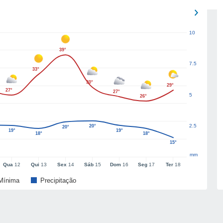
10
39°
7.5
33°
30°
29°
27°
27°
5
26°
2.5
20°
20°
19°
19°
18°
18°
15°
mm
Qua
12
Qui
13
Sex
14
Sáb
15
Dom
16
Seg
17
Ter
18
Mínima
Precipitação