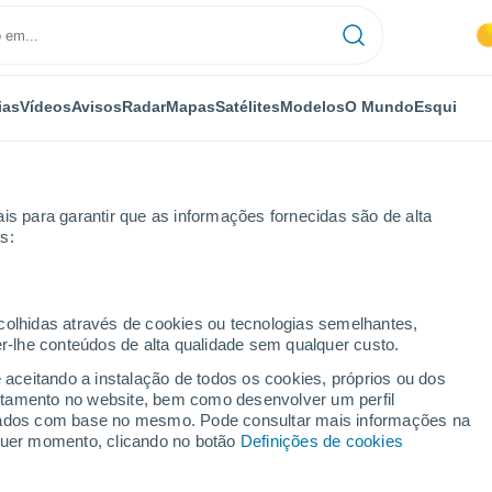
ias
Vídeos
Avisos
Radar
Mapas
Satélites
Modelos
O Mundo
Esqui
is para garantir que as informações fornecidas são de alta
s:
ecolhidas através de cookies ou tecnologias semelhantes,
er-lhe conteúdos de alta qualidade sem qualquer custo.
 MG
e aceitando a instalação de todos os cookies, próprios ou dos
rtamento no website, bem como desenvolver um perfil
...
lizados com base no mesmo. Pode consultar mais informações na
lquer momento, clicando no botão
Definições de cookies
Por horas
Céu limpo nas próximas horas