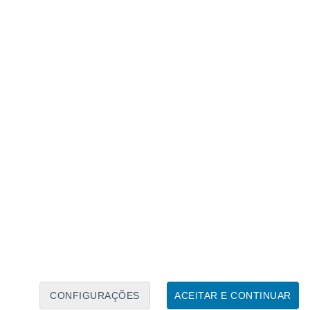
Calendário Lunar
Seg
Ter
Qua
Qui
Sex
Sáb
Domo
6
7
8
9
10
11
12
13
14
15
16
17
18
19
CONFIGURAÇÕES
ACEITAR E CONTINUAR