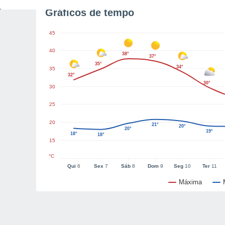
Gráficos de tempo
45
40
38°
37°
35°
34°
35
32°
30°
30
25
20
21°
20°
20°
19°
18°
18°
15
°C
Qui
6
Sex
7
Sáb
8
Dom
9
Seg
10
Ter
11
Máxima