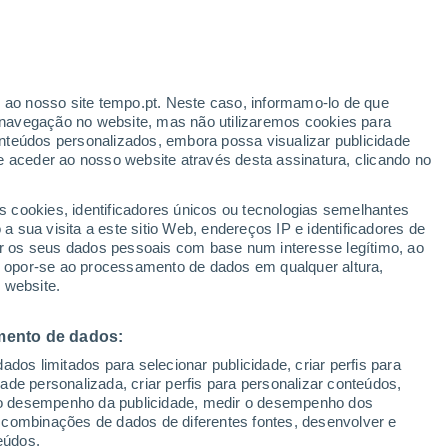
r ao nosso site tempo.pt. Neste caso, informamo-lo de que
h
navegação no website, mas não utilizaremos cookies para
nteúdos personalizados, embora possa visualizar publicidade
e aceder ao nosso website através desta assinatura, clicando no
 até
s cookies, identificadores únicos ou tecnologias semelhantes
 sua visita a este sitio Web, endereços IP e identificadores de
r os seus dados pessoais com base num interesse legítimo, ao
ura
Radar de Chuva
Satélites
Modelos
ou opor-se ao processamento de dados em qualquer altura,
 website.
mento de dados:
omingo
Segunda
Terça
Quarta
dos limitados para selecionar publicidade, criar perfis para
9 Ago.
10 Ago.
11 Ago.
12 Ago.
idade personalizada, criar perfis para personalizar conteúdos,
ir o desempenho da publicidade, medir o desempenho dos
 combinações de dados de diferentes fontes, desenvolver e
eúdos.