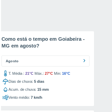
Como está o tempo em Goiabeira -
MG em
agosto
?
Agosto
T. Média :
21°C
Máx.:
27°C
Min:
16°C
Dias de chuva:
5
dias
Acum. de chuva:
15 mm
Vento médio:
7 km/h