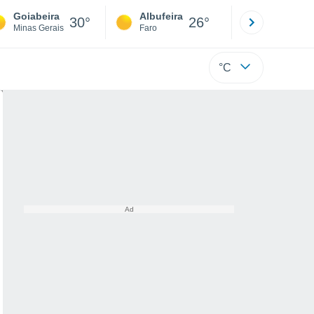
Goiabeira
Albufeira
Lisboa
30°
26°
Minas Gerais
Faro
Lisboa
°C