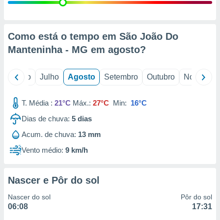
conteúdos.
ção
Como está o tempo em São João Do
ão através
Manteninha - MG em
agosto
?
de
,
 e
o
Junho
Julho
Agosto
Setembro
Outubro
Novembro
dos,
publicidade
T. Média :
21°C
Máx.:
27°C
Min:
16°C
s, estudos
Dias de chuva:
5
dias
a e
mento de
Acum. de chuva:
13 mm
Vento médio:
9 km/h
ossos 1199
eiros
Nascer e Pôr do sol
Nascer do sol
Pôr do sol
06:08
17:31