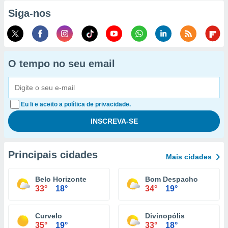
Siga-nos
O tempo no seu email
Eu li e aceito a política de privacidade.
Principais cidades
Mais cidades
Belo Horizonte
Bom Despacho
33°
18°
34°
19°
Curvelo
Divinopólis
35°
19°
33°
18°