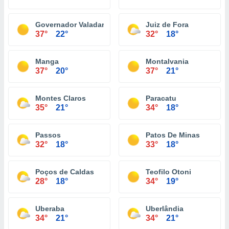
Governador Valadares
Juiz de Fora
37°
22°
32°
18°
Manga
Montalvania
37°
20°
37°
21°
Montes Claros
Paracatu
35°
21°
34°
18°
Passos
Patos De Minas
32°
18°
33°
18°
Poços de Caldas
Teofilo Otoni
28°
18°
34°
19°
Uberaba
Uberlândia
34°
21°
34°
21°