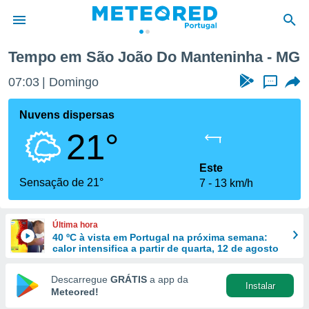
Tempo em São João Do Manteninha - MG
de
07:03
Domingo
...
 da
empo.pt) foi
Nuvens dispersas
or
21°
is para
e as
 fornecidas
Este
 qualidade.
Sensação de 21°
7
13 km/h
r a este
s das
opções:
Última hora
40 ºC à vista em Portugal na próxima semana:
ookies e
calor intensifica a partir de quarta, 12 de agosto
 forma
Descarregue
GRÁTIS
a app da
Instalar
e digital
Meteored!
da,