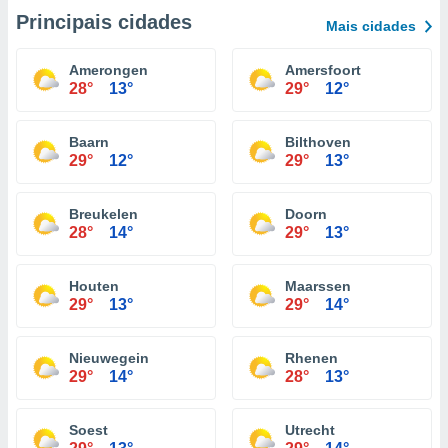
Principais cidades
Mais cidades
Amerongen
Amersfoort
28°
13°
29°
12°
Baarn
Bilthoven
29°
12°
29°
13°
Breukelen
Doorn
28°
14°
29°
13°
Houten
Maarssen
29°
13°
29°
14°
Nieuwegein
Rhenen
29°
14°
28°
13°
Soest
Utrecht