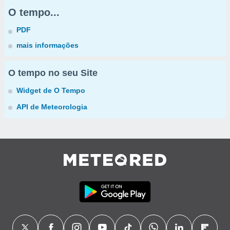
O tempo...
PDF
mais informações
O tempo no seu Site
Widget de O Tempo
API de Meteorologia