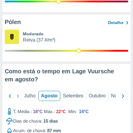
conteúdos.
ção
Pólen
Detalhe
ão através
de
Moderado
,
Relva (37 #/m³)
 e
dos,
publicidade
s, estudos
Como está o tempo em Lage Vuursche
a e
mento de
em
agosto
?
ossos 1199
o
Junho
Julho
Agosto
Setembro
Outubro
Novembro
eiros
T. Média :
18°C
Máx.:
22°C
Min:
14°C
Dias de chuva:
15
dias
Acum. de chuva:
87 mm