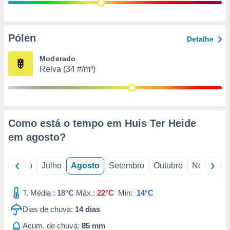
conteúdos.
ção
Pólen
Detalhe
ão através
de
Moderado
,
Relva (34 #/m³)
 e
dos,
publicidade
s, estudos
Como está o tempo em Huis Ter Heide
a e
mento de
em
agosto
?
ossos 1199
o
Junho
Julho
Agosto
Setembro
Outubro
Novembro
eiros
T. Média :
18°C
Máx.:
22°C
Min:
14°C
Dias de chuva:
14
dias
Acum. de chuva:
85 mm