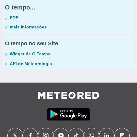
O tempo...
PDF
mais informações
O tempo no seu Site
Widget de O Tempo
API de Meteorologia