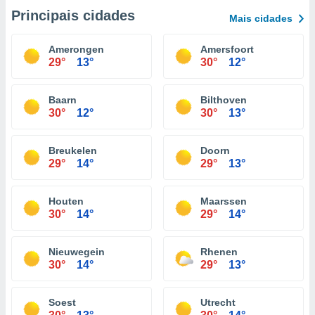
Principais cidades
Mais cidades
Amerongen
Amersfoort
29°
13°
30°
12°
Baarn
Bilthoven
30°
12°
30°
13°
Breukelen
Doorn
29°
14°
29°
13°
Houten
Maarssen
30°
14°
29°
14°
Nieuwegein
Rhenen
30°
14°
29°
13°
Soest
Utrecht