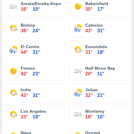
Arcata/Eureka Airport
Bakersfield
16°
10°
35°
17°
Bishop
Calexico
38°
24°
43°
31°
El Centro
Escondido
44°
31°
31°
18°
Fresno
Half Moon Bay
42°
23°
20°
11°
Indio
Julian
43°
31°
32°
21°
Los Angeles
Monterey
33°
19°
18°
10°
Napa
Oxnard