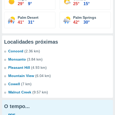
29°
9°
25°
15°
Palm Desert
Palm Springs
41°
31°
42°
30°
Localidades próximas
Concord
(2.36 km)
Monsanto
(3.84 km)
Pleasant Hill
(4.93 km)
Mountain View
(6.04 km)
Cowell
(7 km)
Walnut Creek
(9.57 km)
O tempo...