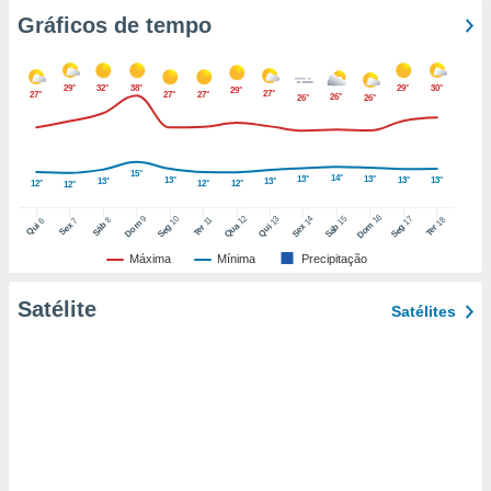
o qual se
Gráficos de tempo
ara tal,
 o seu
to ou opor-
29°
32°
38°
29°
30°
29°
27°
27°
27°
27°
essamento
26°
26°
26°
m qualquer
ando em “
 ou na
15°
14°
13°
13°
13°
13°
13°
13°
13°
12°
12°
12°
12°
 Cookies
16
12
9
10
15
17
13
14
18
8
11
6
7
te.
Dom
Sáb
Dom
Qui
Sex
Qua
Seg
Sáb
Seg
Qui
Sex
Ter
Ter
Máxima
Mínima
Precipitação
 nossos
Satélite
s o
Satélites
o de
e/ou aceder
ões num
utilizar
ados para
publicidade,