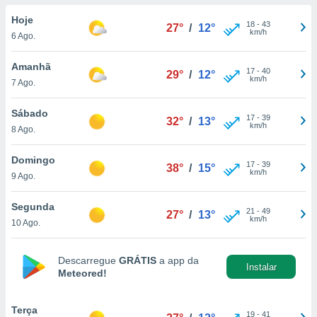
para lhe
licidade e
Hoje
18
-
43
27°
/
12°
km/h
6 Ago.
ados com
esmo. Pode
Amanhã
17
-
40
ais
29°
/
12°
km/h
7 Ago.
s na nossa
 Cookies
e
u
Sábado
17
-
39
32°
/
13°
nto a
km/h
8 Ago.
omento,
 botão
Domingo
17
-
39
de cookies
38°
/
15°
km/h
9 Ago.
na parte
nossa
Segunda
.
21
-
49
27°
/
13°
km/h
10 Ago.
IVAMENTE,
Descarregue
GRÁTIS
a app da
Instalar
Meteored!
as
tes a
Terça
19
-
41