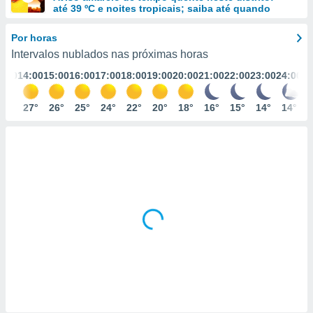
m
até 39 ºC e noites tropicais; saiba até quando
 recolhidas
cookies ou
Por horas
Intervalos nublados nas próximas horas
, permite-
ar a nossa
3:00
14:00
15:00
16:00
17:00
18:00
19:00
20:00
21:00
22:00
23:00
24:00
ara
ACEITAR
 fornecer-
E
26°
27°
26°
25°
24°
22°
20°
18°
16°
15°
14°
14°
os de alta
CONTINUAR
sem
sto.
CONFIGURAÇÕES
o botão
ontinuar",
r ao
itando a
de todos os
óprios ou
parceiros,
rmitem
lisar o
nto no
em como
 um perfil