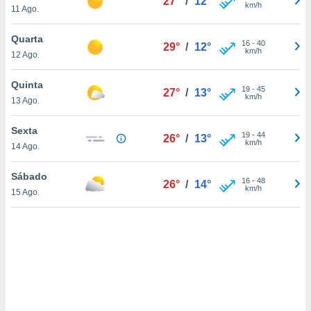
27°
/
12°
tar a
km/h
11 Ago.
de cookies,
uar a
Quarta
osso site
16
-
40
29°
/
12°
km/h
12 Ago.
este caso,
lo de que
talaremos
Quinta
19
-
45
27°
/
13°
km/h
13 Ago.
s para
a navegação
Sexta
19
-
44
, mas não
26°
/
13°
km/h
14 Ago.
s cookies
ar o
nto ou
Sábado
16
-
48
26°
/
14°
ntar
km/h
15 Ago.
 ou
dos,
ssa
ublicidade
ada. Pode
nstalação de
ceder ao