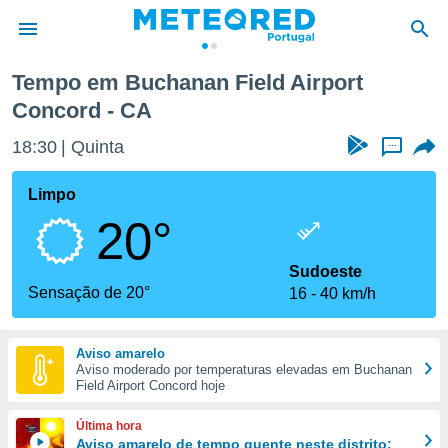
 Airport Concord
Tempo em Buchanan Field Airport
Concord - CA
de
 da
18:30
Quinta
...
empo.pt) foi
or
Limpo
is para
e as
20°
 fornecidas
 qualidade.
Sudoeste
r a este
Sensação de 20°
s das
16
40 km/h
opções:
ookies e
Aviso amarelo
 forma
Aviso moderado por temperaturas elevadas em Buchanan
Field Airport Concord hoje
e digital
Última hora
da,
Aviso amarelo de tempo quente neste distrito: