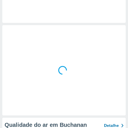
 para
a, utilizar
selecionar
a, criar
personalizar
tilizar
selecionar
dos, medir
nho da
, medir o
o dos
r os
ravés de
s ou
s de dados
es fontes,
 e melhorar
ilizar dados
ara
Qualidade do ar em Buchanan
Detalhe