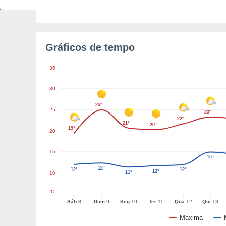
Luz da manhã restante
14h34m
Gráficos de tempo
35
30
25°
25
23°
22°
21°
20°
19°
20
15
15°
12°
12°
12°
12°
11°
10
°C
Sáb
8
Dom
9
Seg
10
Ter
11
Qua
12
Qui
13
Máxima