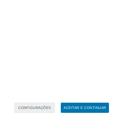
Calendário Lunar
Seg
Ter
Qua
Qui
Sex
Sáb
Domo
8
9
10
11
12
13
14
15
16
17
18
19
20
21
CONFIGURAÇÕES
ACEITAR E CONTINUAR