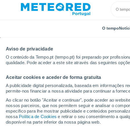
O tempo
Notíc
Aviso de privacidade
O conteúdo da Tempo.pt (tempo.pt) foi preparado por profissiona
qualidade. Pode aceder a este site através das seguintes opçõe
Aceitar cookies e aceder de forma gratuita
Início
Estados Unidos
Estado da Califórnia
Bur
A publicidade digital personalizada, baseada em informações r
permite-nos financiar a nossa atividade para continuar a fornec
Tempo em Burlingame 
Ao clicar no botão "Aceitar e continuar", pode aceder ao websit
nossos parceiros, que nos permitem seguir e analisar o compo
06:04
Sábado
específico para lhe mostrar publicidade e conteúdos persona
nossa
Política de Cookies
e retirar o seu consentimento a qua
disponível na parte inferior da nossa página web.
Parcialmente nublado