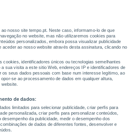
r ao nosso site tempo.pt. Neste caso, informamo-lo de que
h
navegação no website, mas não utilizaremos cookies para
nteúdos personalizados, embora possa visualizar publicidade
e aceder ao nosso website através desta assinatura, clicando no
:
s cookies, identificadores únicos ou tecnologias semelhantes
sto
 sua visita a este sitio Web, endereços IP e identificadores de
r os seus dados pessoais com base num interesse legítimo, ao
Radar de Chuva
Satélites
Modelos
ou opor-se ao processamento de dados em qualquer altura,
 website.
mento de dados:
Terça
Quarta
Quinta
Sexta
dos limitados para selecionar publicidade, criar perfis para
11 Ago.
12 Ago.
13 Ago.
14 Ago.
idade personalizada, criar perfis para personalizar conteúdos,
ir o desempenho da publicidade, medir o desempenho dos
 combinações de dados de diferentes fontes, desenvolver e
eúdos.