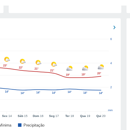
6
4
23°
22°
21°
21°
20°
19°
19°
2
14°
14°
14°
14°
14°
14°
14°
mm
Sex
14
Sáb
15
Dom
16
Seg
17
Ter
18
Qua
19
Qui
20
Mínima
Precipitação