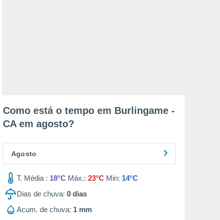
Como está o tempo em Burlingame -
CA em
agosto
?
Agosto
T. Média :
18°C
Máx.:
23°C
Min:
14°C
Dias de chuva:
0
dias
Acum. de chuva:
1 mm