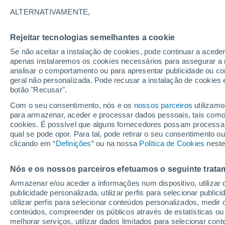
12°
ALTERNATIVAMENTE,
Rejeitar tecnologias semelhantes a cookie
Sudoeste
Se não aceitar a instalação de cookies, pode continuar a acede
Sensação de 12°
7
-
14 km/
apenas instalaremos os cookies necessários para assegurar a 
analisar o comportamento ou para apresentar publicidade ou co
geral não personalizada. Pode recusar a instalação de cookies 
botão "Recusar".
Última hora
40 ºC à vista em Portugal na próxima semana
Com o seu consentimento, nós e os
nossos parceiros
utilizamo
calor intensifica a partir de quarta, 12 de ago
para armazenar, aceder e processar dados pessoais, tais como a
cookies. É possível que alguns fornecedores possam processa
O Tempo 1 - 7 Dias
Atualidade
Mapas de nuvens
qual se pode opor. Para tal, pode retirar o seu consentimento 
clicando em “
Definições
” ou na nossa
Política de Cookies
neste
Nós e os nossos parceiros efetuamos o seguinte trata
Amanhã
Segunda
Hoje
Armazenar e/ou aceder a informações num dispositivo, utilizar da
9 Ago.
10 Ago.
8 Ago.
publicidade personalizada, utilizar perfis para selecionar public
utilizar perfis para selecionar conteúdos personalizados, med
conteúdos, compreender os públicos através de estatísticas ou
melhorar serviços, utilizar dados limitados para selecionar cont