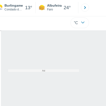
Burlingame
Albufeira
Lisboa
13°
24°
Condado de San Mateo
Faro
Lisboa
°C