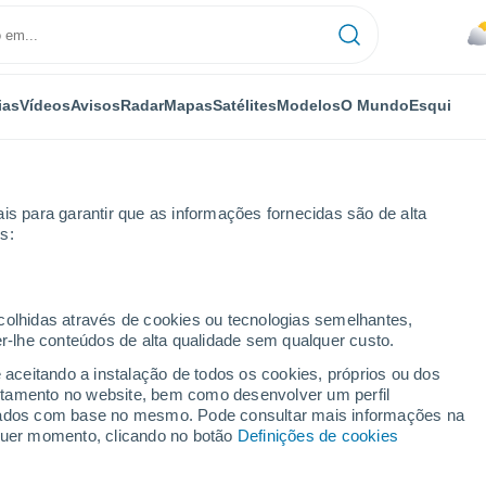
ias
Vídeos
Avisos
Radar
Mapas
Satélites
Modelos
O Mundo
Esqui
is para garantir que as informações fornecidas são de alta
s:
lingame
ecolhidas através de cookies ou tecnologias semelhantes,
er-lhe conteúdos de alta qualidade sem qualquer custo.
- CA
e aceitando a instalação de todos os cookies, próprios ou dos
rtamento no website, bem como desenvolver um perfil
...
lizados com base no mesmo. Pode consultar mais informações na
lquer momento, clicando no botão
Definições de cookies
Por horas
Céu nublado nas próximas horas